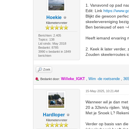
1. Vanavond op pad naa
Edit: Link
https://www.
Blijkt die gewoon perfe
Hoekie
skeelervereniging bezig
Kilometervreter
Ben benieuwd of een ~4
Berichten: 2.405
Heeft iemand ervaring 
Topics: 138
Lid sinds: May 2018
Bedankt: 8785
2. Keek ik later verder
3990 x bedankt in 1849
Zouden skeelerroutes ide
berichten
Zoek
Willeke_IGKT
,
Wim -de roetsende
,
365
Bedankt door:
15-May-2025, 10:21 AM
Wanneer wil je dan met 
20 a 32km/u rijden. Vol
Met je Snoek L? Reken
Hardloper
Kilometervreter
Verder op basis van die