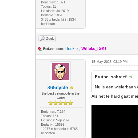
Berichten: 1.871
Topics: 11
Lid sinds: Jul 2019
Bedankt: 1051
3435 x bedankt in 1534
berichten
Zoek
Hoekie
,
Willeke_IGKT
Bedankt door:
15-May-2025, 03:19 PM
Frutsel schreef:
Nu is een wielerbaan 
365cycle
the best velomobile in the
Als het te hard gaat me
world
Berichten: 7.184
Topics: 131
Lid sinds: Sep 2020
Bedankt: 15599
12277 x bedankt in 5765
berichten