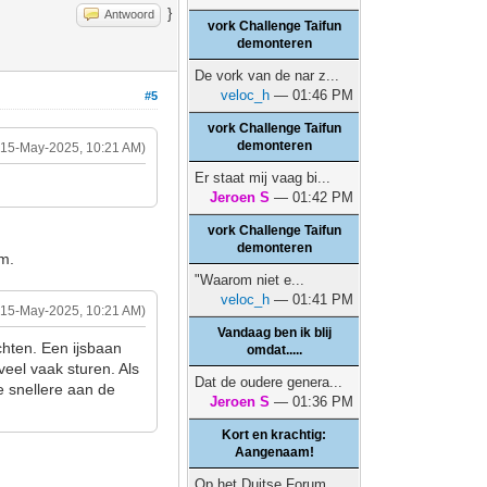
}
Antwoord
vork Challenge Taifun
demonteren
De vork van de nar z...
veloc_h
— 01:46 PM
#5
vork Challenge Taifun
demonteren
(15-May-2025, 10:21 AM)
Er staat mij vaag bi...
Jeroen S
— 01:42 PM
vork Challenge Taifun
demonteren
rm.
"Waarom niet e...
veloc_h
— 01:41 PM
(15-May-2025, 10:21 AM)
Vandaag ben ik blij
chten. Een ijsbaan
omdat.....
veel vaak sturen. Als
Dat de oudere genera...
e snellere aan de
Jeroen S
— 01:36 PM
Kort en krachtig:
Aangenaam!
Op het Duitse Forum ...