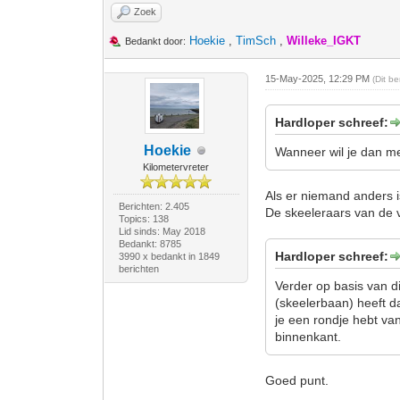
Zoek
Hoekie
,
TimSch
,
Willeke_IGKT
Bedankt door:
15-May-2025, 12:29 PM
(Dit b
Hardloper schreef:
Hoekie
Wanneer wil je dan met
Kilometervreter
Als er niemand anders i
Berichten: 2.405
De skeeleraars van de v
Topics: 138
Lid sinds: May 2018
Bedankt: 8785
Hardloper schreef:
3990 x bedankt in 1849
berichten
Verder op basis van d
(skeelerbaan) heeft d
je een rondje hebt va
binnenkant.
Goed punt.