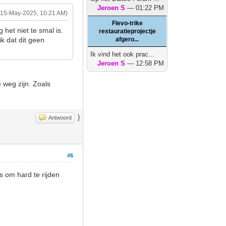
Jeroen S
— 01:22 PM
(15-May-2025, 10:21 AM)
Flevo-trike
het niet te smal is.
restauratieprojectje
k dat dit geen
afgero...
Ik vind het ook prac...
Jeroen S
— 12:58 PM
 weg zijn. Zoals
}
Antwoord
#6
s om hard te rijden