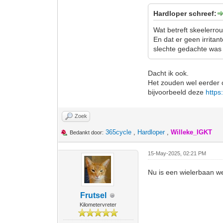
Hardloper schreef:
Wat betreft skeelerro
En dat er geen irrita
slechte gedachte was 
Dacht ik ook.
Het zouden wel eerder 
bijvoorbeeld deze
https
Zoek
365cycle
,
Hardloper
,
Willeke_IGKT
Bedankt door:
15-May-2025, 02:21 PM
Nu is een wielerbaan we
Frutsel
Kilometervreter