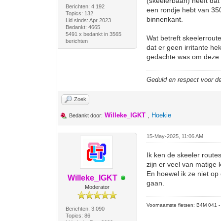
(skeelerbaan) heeft dat
Berichten: 4.192
een rondje hebt van 35
Topics: 132
binnenkant.
Lid sinds: Apr 2023
Bedankt: 4665
5491 x bedankt in 3565
Wat betreft skeelerrout
berichten
dat er geen irritante h
gedachte was om deze r
Geduld en respect voor 
Zoek
Willeke_IGKT
,
Hoekie
Bedankt door:
15-May-2025, 11:06 AM
Ik ken de skeeler route
zijn er veel van matige 
En hoewel ik ze niet op
Willeke_IGKT
gaan.
Moderator
Voornaamste fietsen: B4M 041 - M
Berichten: 3.090
Topics: 86