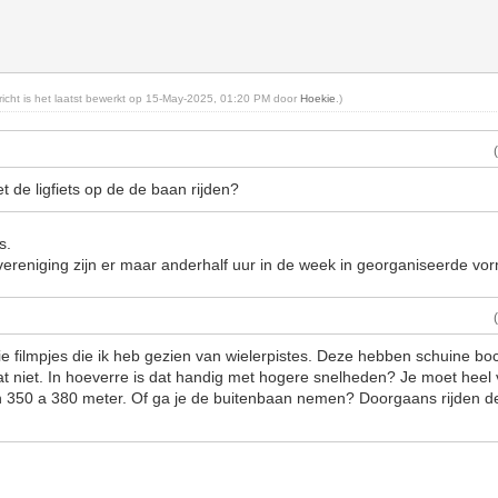
ericht is het laatst bewerkt op 15-May-2025, 01:20 PM door
Hoekie
.)
 de ligfiets op de de baan rijden?
s.
ereniging zijn er maar anderhalf uur in de week in georganiseerde vo
ie filmpjes die ik heb gezien van wielerpistes. Deze hebben schuine bo
at niet. In hoeverre is dat handig met hogere snelheden? Je moet heel 
n 350 a 380 meter. Of ga je de buitenbaan nemen? Doorgaans rijden d