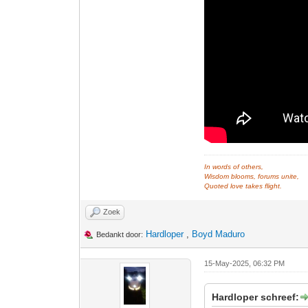
In words of others,
Wisdom blooms, forums unite,
Quoted love takes flight.
Zoek
Hardloper
,
Boyd Maduro
Bedankt door:
15-May-2025, 06:32 PM
Hardloper schreef: