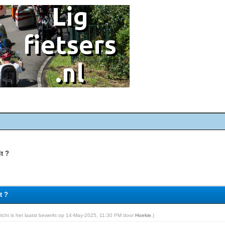
lt ?
t ?
ericht is het laatst bewerkt op 14-May-2025, 11:30 PM door
Hoekie
.)