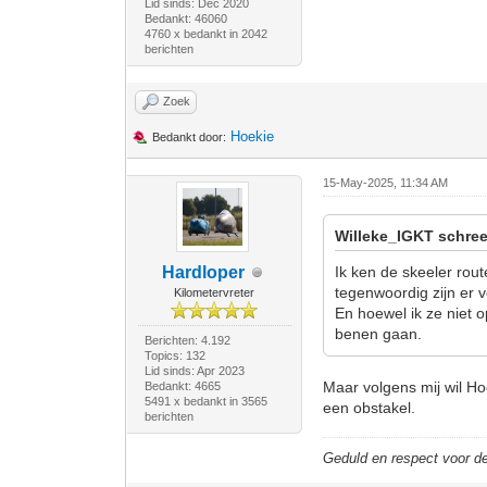
Lid sinds: Dec 2020
Bedankt: 46060
4760 x bedankt in 2042
berichten
Zoek
Hoekie
Bedankt door:
15-May-2025, 11:34 AM
Willeke_IGKT schree
Hardloper
Ik ken de skeeler rou
tegenwoordig zijn er 
Kilometervreter
En hoewel ik ze niet 
benen gaan.
Berichten: 4.192
Topics: 132
Lid sinds: Apr 2023
Maar volgens mij wil Hoe
Bedankt: 4665
5491 x bedankt in 3565
een obstakel.
berichten
Geduld en respect voor 