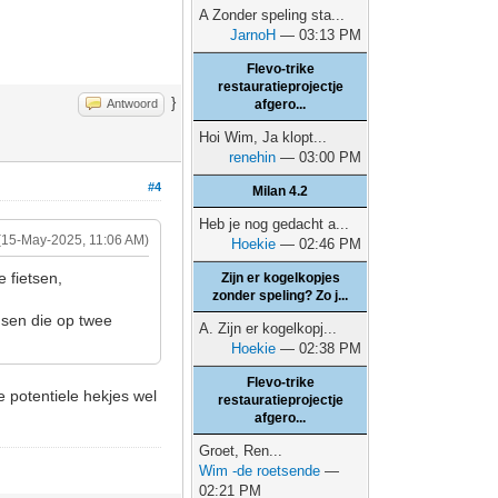
A Zonder speling sta...
JarnoH
— 03:13 PM
Flevo-trike
restauratieprojectje
}
Antwoord
afgero...
Hoi Wim, Ja klopt...
renehin
— 03:00 PM
#4
Milan 4.2
Heb je nog gedacht a...
(15-May-2025, 11:06 AM)
Hoekie
— 02:46 PM
 fietsen,
Zijn er kogelkopjes
zonder speling? Zo j...
nsen die op twee
A. Zijn er kogelkopj...
Hoekie
— 02:38 PM
Flevo-trike
e potentiele hekjes wel
restauratieprojectje
afgero...
Groet, Ren...
Wim -de roetsende
—
02:21 PM