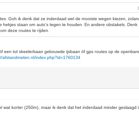
utes. Goh ik denk dat ze inderdaad wel de mooiste wegen kiezen, zolang 
nte hekjes staan om auto's tegen te houden. En andere obstakels. Denk i
om deze routes te rijden.
óf een tot skeelerbaan gebouwde ijsbaan óf gps routes op de openbare
://afstandmeten.nl/index.php?id=1760134
l wat korter (250m), maar ik denk dat het inderdaad minder geslaagd i