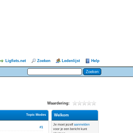
Ligfiets.net
Zoeken
Ledenlijst
Help
Waardering:
Topic Modes
Welkom
Je moet jezelf
aanmelden
#1
voor je een bericht kunt