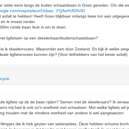
r visite eens langs de buiten schaatsbaan in Goes gereden. Om die ee
google.com/maps/place/IJsbaa...FQAw%3D%3D
ct asfalt te hebben! Heeft Goes blijkbaar onlangs twee ton aan uitgegev
 en ik moest verder.
00m ronde baan leuk is om te doen.
met ligfietsen op een skeelerbaan/buitenschaatsbaan?
, zie ik skeelerroutes. Waaronder een door Zeeland. En kijk ik welke weg
ale ligfietsroutes kunnen zijn? (Voor liefhebbers van het beste asfalt)
cycle
de ligfiets op de de baan rijden? Samen met de skeeleraars? Ik verwa
gens mij had ik ook zo'n snelheid met schaatsen. Met welke ligfiets wil
ing houden met de mindere snelheid van andere is wel aangewezen.
 filmpjes die ik heb gezien van wielerpistes. Deze hebben schuine boch