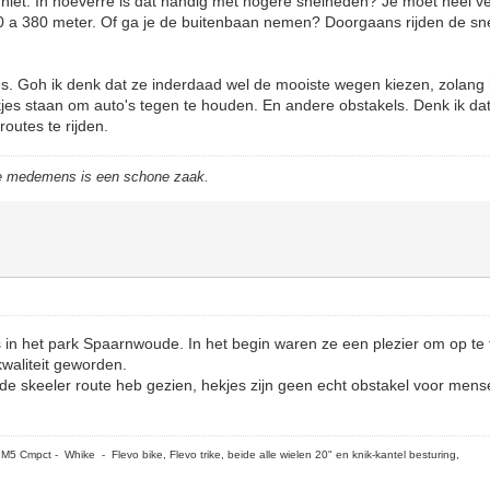
 niet. In hoeverre is dat handig met hogere snelheden? Je moet heel vee
0 a 380 meter. Of ga je de buitenbaan nemen? Doorgaans rijden de sn
es. Goh ik denk dat ze inderdaad wel de mooiste wegen kiezen, zolang h
ekjes staan om auto's tegen te houden. En andere obstakels. Denk ik dat
outes te rijden.
de medemens is een schone zaak.
s in het park Spaarnwoude. In het begin waren ze een plezier om op te
kwaliteit geworden.
 de skeeler route heb gezien, hekjes zijn geen echt obstakel voor men
5 Cmpct - Whike - Flevo bike, Flevo trike, beide alle wielen 20" en knik-kantel besturing,