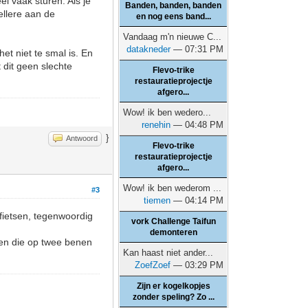
l vaak sturen. Als je
Banden, banden, banden
ellere aan de
en nog eens band...
Vandaag m'n nieuwe C...
datakneder
— 07:31 PM
et niet te smal is. En
 dit geen slechte
Flevo-trike
restauratieprojectje
afgero...
Wow! ik ben wedero...
renehin
— 04:48 PM
}
Antwoord
Flevo-trike
restauratieprojectje
afgero...
Wow! ik ben wederom ...
#3
tiemen
— 04:14 PM
 fietsen, tegenwoordig
vork Challenge Taifun
demonteren
sen die op twee benen
Kan haast niet ander...
ZoefZoef
— 03:29 PM
Zijn er kogelkopjes
zonder speling? Zo ...