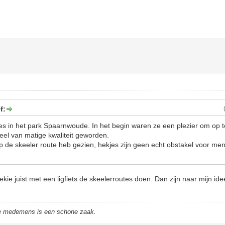
f:
tes in het park Spaarnwoude. In het begin waren ze een plezier om op te
veel van matige kwaliteit geworden.
op de skeeler route heb gezien, hekjes zijn geen echt obstakel voor me
kie juist met een ligfiets de skeelerroutes doen. Dan zijn naar mijn ide
de medemens is een schone zaak.