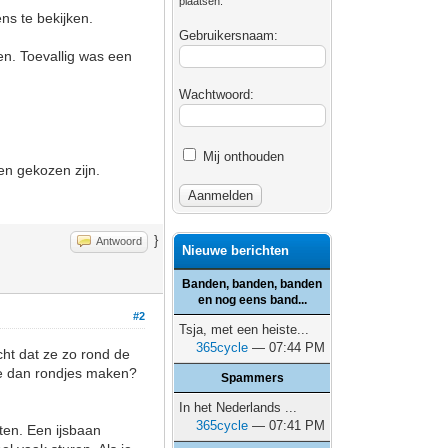
plaatsen.
ns te bekijken.
Gebruikersnaam:
en. Toevallig was een
Wachtwoord:
Mij onthouden
en gekozen zijn.
}
Antwoord
Nieuwe berichten
Banden, banden, banden
en nog eens band...
#2
Tsja, met een heiste...
365cycle
— 07:44 PM
cht dat ze zo rond de
 je dan rondjes maken?
Spammers
In het Nederlands ...
365cycle
— 07:41 PM
ten. Een ijsbaan