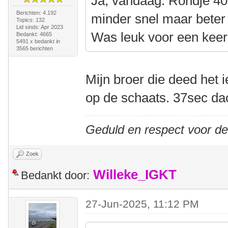
Ja, vandaag. Rondje 40
Berichten: 4.192
minder snel maar beter
Topics: 132
Lid sinds: Apr 2023
Was leuk voor een keer
Bedankt: 4665
5491 x bedankt in
3565 berichten
Mijn broer die deed het 
op de schaats. 37sec dac
Geduld en respect voor d
Zoek
Willeke_IGKT
Bedankt door:
27-Jun-2025, 11:12 PM