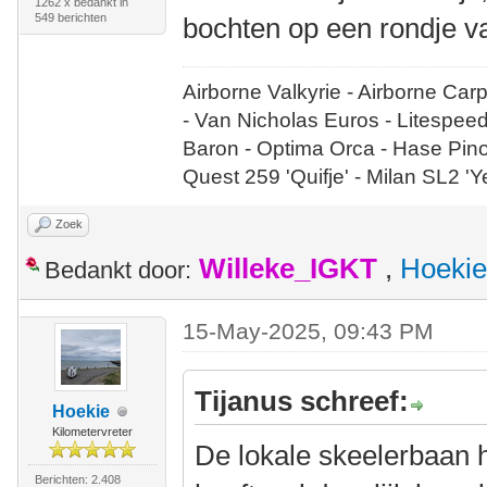
1262 x bedankt in
549 berichten
bochten op een rondje v
Airborne Valkyrie - Airborne Car
- Van Nicholas Euros - Litespee
Baron - Optima Orca - Hase Pin
Quest 259 'Quifje' - Milan SL2 '
Zoek
Willeke_IGKT
,
Hoekie
Bedankt door:
15-May-2025, 09:43 PM
Tijanus schreef:
Hoekie
Kilometervreter
De lokale skeelerbaan hi
Berichten: 2.408