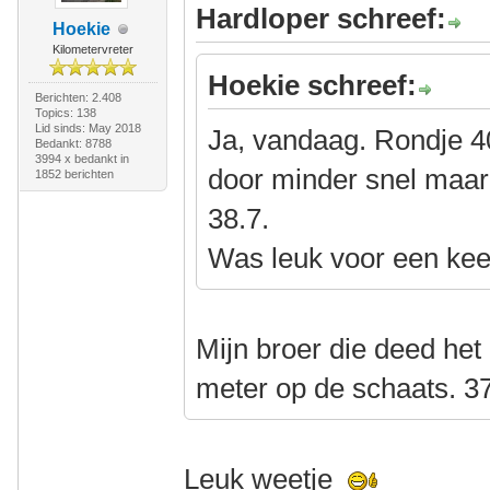
Hardloper schreef:
Hoekie
Kilometervreter
Hoekie schreef:
Berichten: 2.408
Topics: 138
Lid sinds: May 2018
Ja, vandaag. Rondje 4
Bedankt: 8788
3994 x bedankt in
door minder snel maar
1852 berichten
38.7.
Was leuk voor een kee
Mijn broer die deed het 
meter op de schaats. 37
Leuk weetje