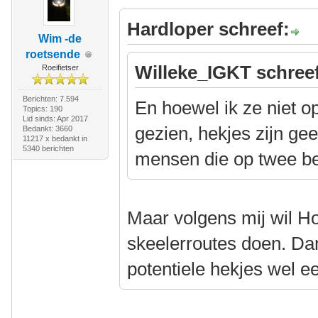
Hardloper schreef:
Wim -de
roetsende
Willeke_IGKT schree
Roeifietser
Berichten: 7.594
En hoewel ik ze niet o
Topics: 190
Lid sinds: Apr 2017
gezien, hekjes zijn ge
Bedankt: 3660
11217 x bedankt in
5340 berichten
mensen die op twee b
Maar volgens mij wil Hoe
skeelerroutes doen. Dan
potentiele hekjes wel e