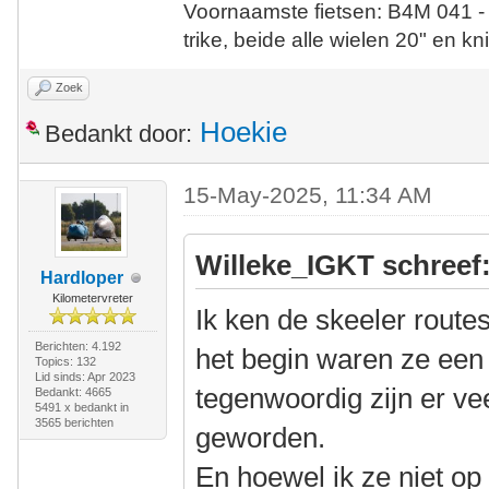
Voornaamste fietsen: B4M 041 -
trike, beide alle wielen 20" en kn
Zoek
Hoekie
Bedankt door:
15-May-2025, 11:34 AM
Willeke_IGKT schreef
Hardloper
Kilometervreter
Ik ken de skeeler route
Berichten: 4.192
het begin waren ze een 
Topics: 132
Lid sinds: Apr 2023
tegenwoordig zijn er vee
Bedankt: 4665
5491 x bedankt in
3565 berichten
geworden.
En hoewel ik ze niet op