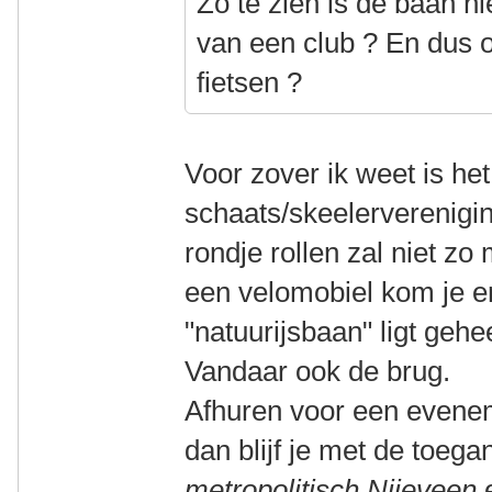
Zo te zien is de baan 
van een club ? En dus o
fietsen ?
Voor zover ik weet is h
schaats/skeelerverenigi
rondje rollen zal niet z
een velomobiel kom je er
"natuurijsbaan" ligt geh
Vandaar ook de brug.
Afhuren voor een evenem
dan blijf je met de toeg
metropolitisch Nijeveen
e