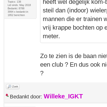
heeft wel degelijk kom-
Topics: 138
Lid sinds: May 2018
steil dan (indoor) wiele
Bedankt: 8788
3994 x bedankt in
1852 berichten
mannen die er trainen wel
vrij krappe bochten op
meter.
Zo te zien is de baan n
een club ? En dus ook nie
?
Zoek
Willeke_IGKT
Bedankt door: