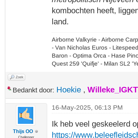
kombochten heeft, liggen
land.
Airborne Valkyrie - Airborne Car
- Van Nicholas Euros - Litespee
Baron - Optima Orca - Hase Pin
Quest 259 'Quifje' - Milan SL2 '
Zoek
Hoekie
,
Willeke_IGKT
Bedankt door:
16-May-2025, 06:13 PM
Ik heb veel geskeelerd op
Thijs OO
https://www.beleefleidsche
Challenger