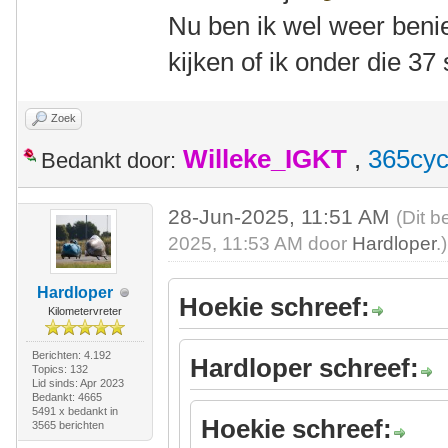
Nu ben ik wel weer ben
kijken of ik onder die 3
Zoek
Willeke_IGKT
,
365cyc
Bedankt door:
28-Jun-2025, 11:51 AM
(Dit b
2025, 11:53 AM door
Hardloper
.)
Hardloper
Hoekie schreef:
Kilometervreter
Berichten: 4.192
Hardloper schreef:
Topics: 132
Lid sinds: Apr 2023
Bedankt: 4665
5491 x bedankt in
Hoekie schreef:
3565 berichten