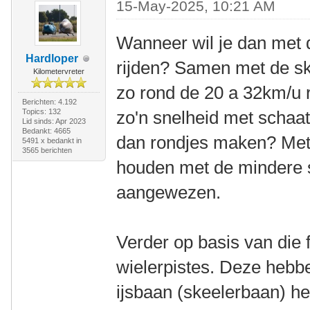
15-May-2025, 10:21 AM
Wanneer wil je dan met d
Hardloper
rijden? Samen met de sk
Kilometervreter
zo rond de 20 a 32km/u r
Berichten: 4.192
Topics: 132
zo'n snelheid met schaats
Lid sinds: Apr 2023
Bedankt: 4665
dan rondjes maken? Met
5491 x bedankt in
3565 berichten
houden met de mindere s
aangewezen.
Verder op basis van die 
wielerpistes. Deze hebb
ijsbaan (skeelerbaan) hee