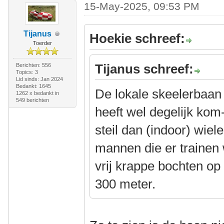
15-May-2025, 09:53 PM
Tijanus
Hoekie schreef:
Toerder
Tijanus schreef:
Berichten: 556
Topics: 3
Lid sinds: Jan 2024
Bedankt: 1645
De lokale skeelerbaan h
1262 x bedankt in
549 berichten
heeft wel degelijk kom
steil dan (indoor) wiel
mannen die er trainen we
vrij krappe bochten o
300 meter.