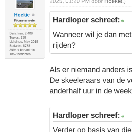
2025, 01:20 PM door
Hoekie
.)
Hoekie
Hardloper schreef:
Kilometervreter
Wanneer wil je dan met 
Berichten: 2.408
Topics: 138
Lid sinds: May 2018
rijden?
Bedankt: 8788
3994 x bedankt in
1852 berichten
Als er niemand anders is
De skeeleraars van de ve
anderhalf uur in de wee
Hardloper schreef:
Verder op basis van die