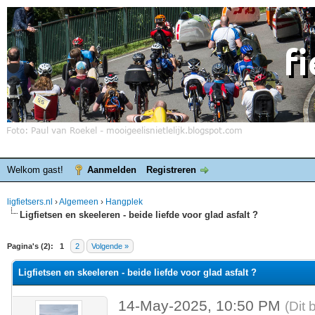
Welkom gast!
Aanmelden
Registreren
ligfietsers.nl
›
Algemeen
›
Hangplek
Ligfietsen en skeeleren - beide liefde voor glad asfalt ?
elde waardering is 0
Pagina's (2):
1
2
Volgende »
Ligfietsen en skeeleren - beide liefde voor glad asfalt ?
14-May-2025, 10:50 PM
(Dit 