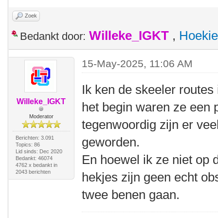
Zoek
Willeke_IGKT
,
Hoekie
Bedankt door:
15-May-2025, 11:06 AM
Ik ken de skeeler routes
Willeke_IGKT
het begin waren ze een p
Moderator
tegenwoordig zijn er veel
Berichten: 3.091
geworden.
Topics: 86
Lid sinds: Dec 2020
En hoewel ik ze niet op 
Bedankt: 46074
4762 x bedankt in
2043 berichten
hekjes zijn geen echt o
twee benen gaan.