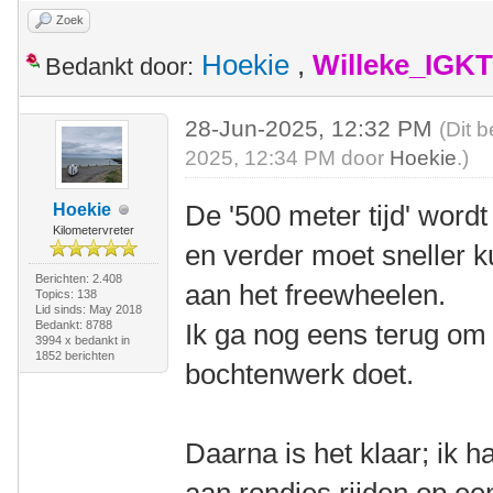
Zoek
Hoekie
,
Willeke_IGKT
Bedankt door:
28-Jun-2025, 12:32 PM
(Dit 
2025, 12:34 PM door
Hoekie
.)
De '500 meter tijd' wordt
Hoekie
Kilometervreter
en verder moet sneller k
Berichten: 2.408
aan het freewheelen.
Topics: 138
Lid sinds: May 2018
Bedankt: 8788
Ik ga nog eens terug om 
3994 x bedankt in
1852 berichten
bochtenwerk doet.
Daarna is het klaar; ik h