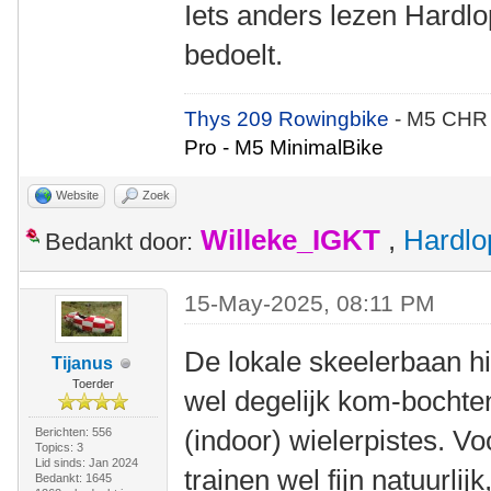
Iets anders lezen Hardlop
bedoelt.
Thys 209 Rowingbike
- M5 CHR
Pro - M5 MinimalBike
Website
Zoek
Willeke_IGKT
,
Hardlo
Bedankt door:
15-May-2025, 08:11 PM
De lokale skeelerbaan hie
Tijanus
Toerder
wel degelijk kom-bochten.
(indoor) wielerpistes. V
Berichten: 556
Topics: 3
Lid sinds: Jan 2024
trainen wel fijn natuurlijk
Bedankt: 1645