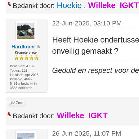
Hoekie
,
Willeke_IGKT
Bedankt door:
22-Jun-2025, 03:10 PM
Heeft Hoekie ondertussen
Hardloper
onveilig gemaakt ?
Kilometervreter
Berichten: 4.192
Geduld en respect voor d
Topics: 132
Lid sinds: Apr 2023
Bedankt: 4665
5491 x bedankt in
3565 berichten
Zoek
Willeke_IGKT
Bedankt door:
26-Jun-2025, 11:07 PM