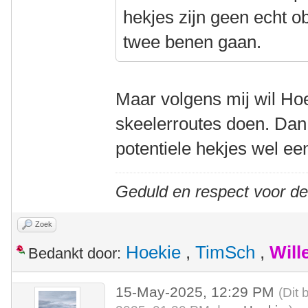
hekjes zijn geen echt o
twee benen gaan.
Maar volgens mij wil Hoek
skeelerroutes doen. Dan 
potentiele hekjes wel ee
Geduld en respect voor d
Zoek
Hoekie
,
TimSch
,
Will
Bedankt door:
15-May-2025, 12:29 PM
(Dit 