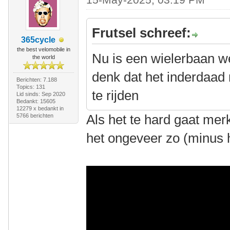
Frutsel schreef:
365cycle
the best velomobile in
Nu is een wielerbaan we
the world
denk dat het inderdaad
Berichten: 7.188
Topics: 131
te rijden
Lid sinds: Sep 2020
Bedankt: 15605
12279 x bedankt in
Als het te hard gaat merk
5766 berichten
het ongeveer zo (minus 