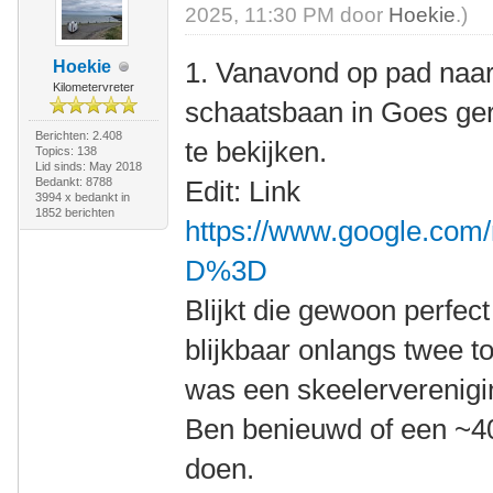
2025, 11:30 PM door
Hoekie
.)
1. Vanavond op pad naar 
Hoekie
Kilometervreter
schaatsbaan in Goes ge
Berichten: 2.408
te bekijken.
Topics: 138
Lid sinds: May 2018
Bedankt: 8788
Edit: Link
3994 x bedankt in
1852 berichten
https://www.google.com
D%3D
Blijkt die gewoon perfec
blijkbaar onlangs twee t
was een skeelerverenigi
Ben benieuwd of een ~4
doen.