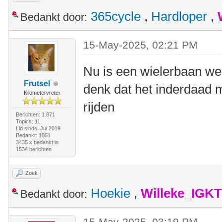
365cycle
,
Hardloper
,
Bedankt door:
15-May-2025, 02:21 PM
Nu is een wielerbaan wel
Frutsel
denk dat het inderdaad 
Kilometervreter
rijden
Berichten: 1.871
Topics: 11
Lid sinds: Jul 2019
Bedankt: 1051
3435 x bedankt in
1534 berichten
Zoek
Hoekie
,
Willeke_IGKT
Bedankt door:
15-May-2025, 03:19 PM