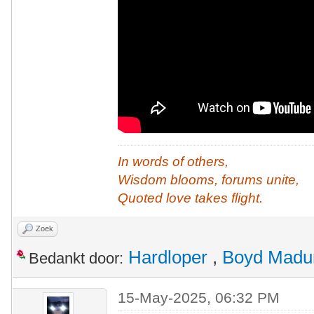
In words of others,
Wisdom blooms, forums unite,
Quoted love takes flight.
Zoek
Hardloper
,
Boyd Madu
Bedankt door:
15-May-2025, 06:32 PM