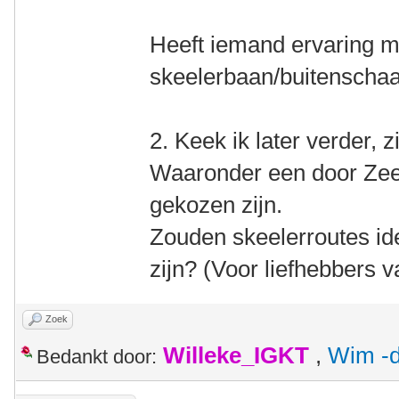
Heeft iemand ervaring me
skeelerbaan/buitenscha
2. Keek ik later verder, z
Waaronder een door Zeel
gekozen zijn.
Zouden skeelerroutes ide
zijn? (Voor liefhebbers v
Zoek
Willeke_IGKT
,
Wim -d
Bedankt door: