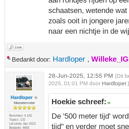
aan rondjes rijden op ee
schaatsen, wetende wat s
zoals ooit in jongere ja
naar een nichtje in de 
Zoek
Hardloper
,
Willeke_I
Bedankt door:
28-Jun-2025, 12:55 PM
(Dit 
2025, 01:01 PM door
Hardloper
.
Hardloper
Hoekie schreef:
Kilometervreter
De '500 meter tijd' wor
Berichten: 4.192
Topics: 132
Lid sinds: Apr 2023
tijd" en verder moet sne
Bedankt: 4665