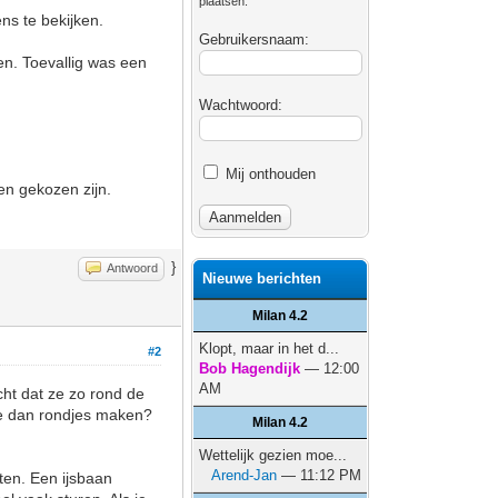
plaatsen.
ns te bekijken.
Gebruikersnaam:
en. Toevallig was een
Wachtwoord:
Mij onthouden
en gekozen zijn.
}
Antwoord
Nieuwe berichten
Milan 4.2
Klopt, maar in het d...
#2
Bob Hagendijk
— 12:00
AM
cht dat ze zo rond de
 je dan rondjes maken?
Milan 4.2
Wettelijk gezien moe...
Arend-Jan
— 11:12 PM
ten. Een ijsbaan