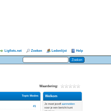
Ligfiets.net
Zoeken
Ledenlijst
Help
Waardering:
Topic Modes
Welkom
Je moet jezelf
aanmelden
#1
voor je een bericht kunt