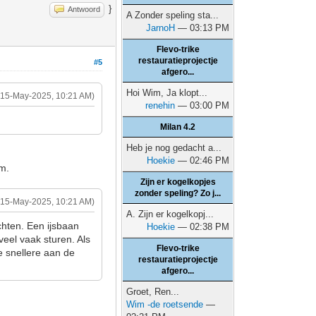
}
Antwoord
A Zonder speling sta...
JarnoH
— 03:13 PM
Flevo-trike
restauratieprojectje
#5
afgero...
Hoi Wim, Ja klopt...
(15-May-2025, 10:21 AM)
renehin
— 03:00 PM
Milan 4.2
Heb je nog gedacht a...
Hoekie
— 02:46 PM
rm.
Zijn er kogelkopjes
zonder speling? Zo j...
(15-May-2025, 10:21 AM)
A. Zijn er kogelkopj...
chten. Een ijsbaan
Hoekie
— 02:38 PM
veel vaak sturen. Als
Flevo-trike
e snellere aan de
restauratieprojectje
afgero...
Groet, Ren...
Wim -de roetsende
—