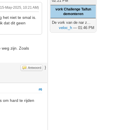
02:21 PM
(15-May-2025, 10:21 AM)
vork Challenge Taifun
demonteren
het niet te smal is.
De vork van de nar z...
k dat dit geen
veloc_h
— 01:46 PM
 weg zijn. Zoals
}
Antwoord
#6
s om hard te rijden