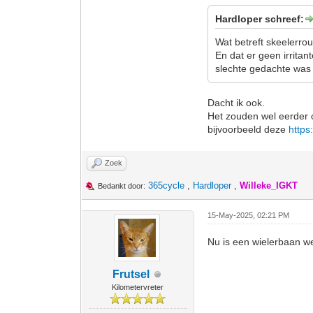
Hardloper schreef:
Wat betreft skeelerro
En dat er geen irrita
slechte gedachte was 
Dacht ik ook.
Het zouden wel eerder 
bijvoorbeeld deze
https
Zoek
365cycle
,
Hardloper
,
Willeke_IGKT
Bedankt door:
15-May-2025, 02:21 PM
Nu is een wielerbaan we
Frutsel
Kilometervreter