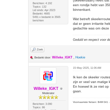
(skeelerbaan) heeft dat
Berichten: 4.192
een rondje hebt van 35
Topics: 132
binnenkant.
Lid sinds: Apr 2023
Bedankt: 4665
5491 x bedankt in 3565
Wat betreft skeelerrout
berichten
dat er geen irritante h
gedachte was om deze r
Geduld en respect voor 
Zoek
Willeke_IGKT
,
Hoekie
Bedankt door:
15-May-2025, 11:06 AM
Ik ken de skeeler route
zijn er veel van matige 
En hoewel ik ze niet op
Willeke_IGKT
gaan.
Moderator
Voornaamste fietsen: B4M 041 - M
Berichten: 3.090
Topics: 86