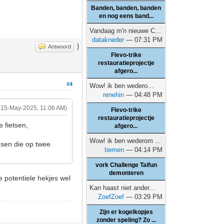
Banden, banden, banden
en nog eens band...
Vandaag m'n nieuwe C...
datakneder
— 07:31 PM
}
Antwoord
Flevo-trike
restauratieprojectje
afgero...
#4
Wow! ik ben wedero...
renehin
— 04:48 PM
(15-May-2025, 11:06 AM)
Flevo-trike
restauratieprojectje
 fietsen,
afgero...
Wow! ik ben wederom ...
nsen die op twee
tiemen
— 04:14 PM
vork Challenge Taifun
demonteren
e potentiele hekjes wel
Kan haast niet ander...
ZoefZoef
— 03:29 PM
Zijn er kogelkopjes
zonder speling? Zo ...