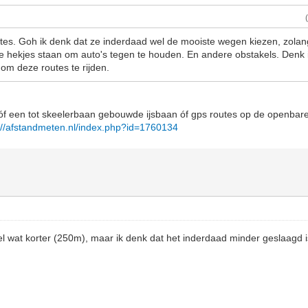
utes. Goh ik denk dat ze inderdaad wel de mooiste wegen kiezen, zolang 
nte hekjes staan om auto's tegen te houden. En andere obstakels. Denk i
om deze routes te rijden.
óf een tot skeelerbaan gebouwde ijsbaan óf gps routes op de openbare
://afstandmeten.nl/index.php?id=1760134
l wat korter (250m), maar ik denk dat het inderdaad minder geslaagd i