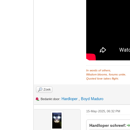
In words of others,
Wisdom blooms, forums unite,
Quoted love takes flight.
Zoek
Hardloper
,
Boyd Maduro
Bedankt door:
15-May-2025, 06:32 PM
Hardloper schreef: