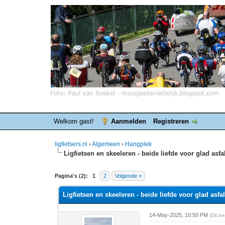
Welkom gast!
Aanmelden
Registreren
ligfietsers.nl
›
Algemeen
›
Hangplek
Ligfietsen en skeeleren - beide liefde voor glad asfa
0 stemmen - gemiddelde waardering is 0
1
2
3
4
5
Pagina's (2):
1
2
Volgende »
Ligfietsen en skeeleren - beide liefde voor glad asfal
14-May-2025, 10:50 PM
(Dit b