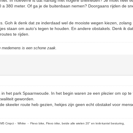
 niet. In hoeverre is dat handig met hogere snelheden? Je moet heel vee
0 a 380 meter. Of ga je de buitenbaan nemen? Doorgaans rijden de sn
es. Goh ik denk dat ze inderdaad wel de mooiste wegen kiezen, zolang h
ekjes staan om auto's tegen te houden. En andere obstakels. Denk ik dat
outes te rijden.
de medemens is een schone zaak.
s in het park Spaarnwoude. In het begin waren ze een plezier om op te
kwaliteit geworden.
 de skeeler route heb gezien, hekjes zijn geen echt obstakel voor men
5 Cmpct - Whike - Flevo bike, Flevo trike, beide alle wielen 20" en knik-kantel besturing,