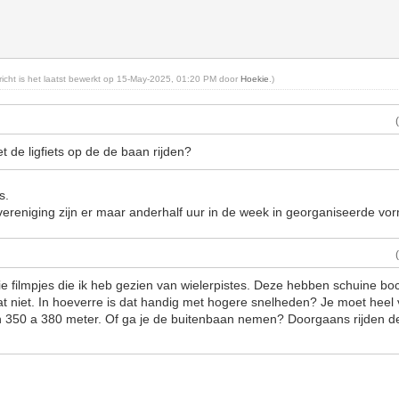
ericht is het laatst bewerkt op 15-May-2025, 01:20 PM door
Hoekie
.)
 de ligfiets op de de baan rijden?
s.
ereniging zijn er maar anderhalf uur in de week in georganiseerde vo
ie filmpjes die ik heb gezien van wielerpistes. Deze hebben schuine bo
at niet. In hoeverre is dat handig met hogere snelheden? Je moet heel 
n 350 a 380 meter. Of ga je de buitenbaan nemen? Doorgaans rijden d