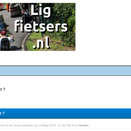
lt ?
t ?
ericht is het laatst bewerkt op 14-May-2025, 11:30 PM door
Hoekie
.)