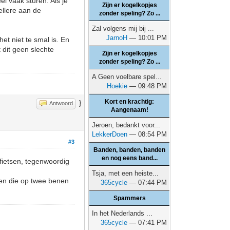
l vaak sturen. Als je
Zijn er kogelkopjes
ellere aan de
zonder speling? Zo ...
Zal volgens mij bij ...
JarnoH
— 10:01 PM
et niet te smal is. En
 dit geen slechte
Zijn er kogelkopjes
zonder speling? Zo ...
A Geen voelbare spel...
Hoekie
— 09:48 PM
Kort en krachtig:
}
Antwoord
Aangenaam!
Jeroen, bedankt voor...
LekkerDoen
— 08:54 PM
#3
Banden, banden, banden
en nog eens band...
 fietsen, tegenwoordig
Tsja, met een heiste...
sen die op twee benen
365cycle
— 07:44 PM
Spammers
In het Nederlands ...
365cycle
— 07:41 PM