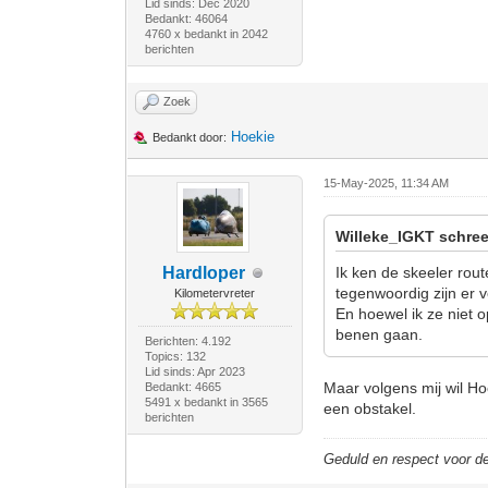
Lid sinds: Dec 2020
Bedankt: 46064
4760 x bedankt in 2042
berichten
Zoek
Hoekie
Bedankt door:
15-May-2025, 11:34 AM
Willeke_IGKT schree
Hardloper
Ik ken de skeeler rou
tegenwoordig zijn er 
Kilometervreter
En hoewel ik ze niet 
benen gaan.
Berichten: 4.192
Topics: 132
Lid sinds: Apr 2023
Maar volgens mij wil Hoe
Bedankt: 4665
5491 x bedankt in 3565
een obstakel.
berichten
Geduld en respect voor 