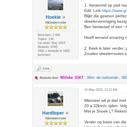
1. Vanavond op pad naa
Edit: Link
https://www.
Blijkt die gewoon perfe
Hoekie
skeelervereniging bezig
Kilometervreter
Ben benieuwd of een ~4
Berichten: 2.406
Heeft iemand ervaring 
Topics: 138
Lid sinds: May 2018
Bedankt: 8785
2. Keek ik later verder
3991 x bedankt in 1850
Zouden skeelerroutes ide
berichten
Zoek
Willeke_IGKT
,
Wim -de roetsende
,
365
Bedankt door:
15-May-2025, 10:21 AM
Wanneer wil je dan met 
20 a 32km/u rijden. Vol
Met je Snoek L? Reken
Hardloper
Kilometervreter
Verder op basis van die