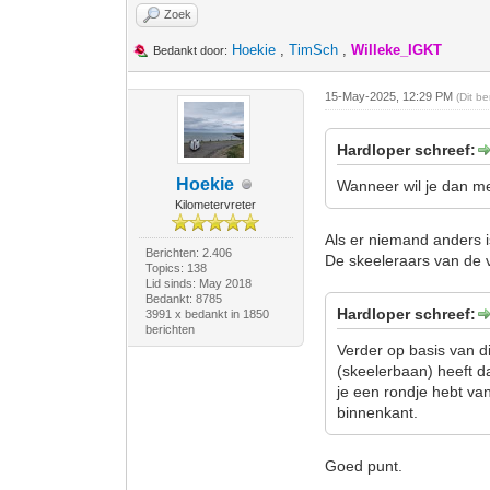
Zoek
Hoekie
,
TimSch
,
Willeke_IGKT
Bedankt door:
15-May-2025, 12:29 PM
(Dit b
Hardloper schreef:
Hoekie
Wanneer wil je dan met
Kilometervreter
Als er niemand anders i
Berichten: 2.406
De skeeleraars van de v
Topics: 138
Lid sinds: May 2018
Bedankt: 8785
Hardloper schreef:
3991 x bedankt in 1850
berichten
Verder op basis van d
(skeelerbaan) heeft d
je een rondje hebt va
binnenkant.
Goed punt.