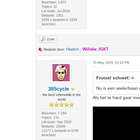
Berichten: 1.871
Topics: 11
Lid sinds: Jul 2019
Bedankt: 1051
3435 x bedankt in 1534
berichten
Zoek
Hoekie
,
Willeke_IGKT
Bedankt door:
15-May-2025, 03:19 PM
Frutsel schreef:
Nu is een wielerbaan 
365cycle
the best velomobile in the
Als het te hard gaat me
world
Berichten: 7.184
Topics: 131
Lid sinds: Sep 2020
Bedankt: 15599
12277 x bedankt in 5765
berichten