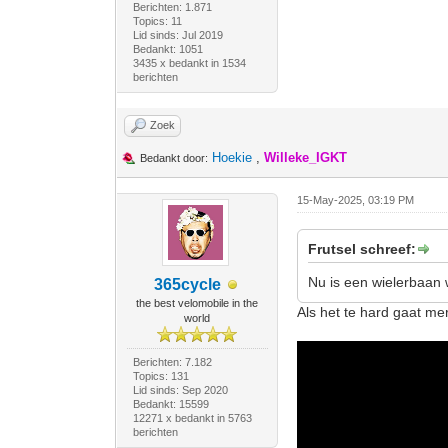
Berichten: 1.871
Topics: 11
Lid sinds: Jul 2019
Bedankt: 1051
3435 x bedankt in 1534
berichten
Zoek
Hoekie
,
Willeke_IGKT
Bedankt door:
15-May-2025, 03:19 PM
Frutsel schreef:
Nu is een wielerbaan 
365cycle
the best velomobile in the
Als het te hard gaat me
world
Berichten: 7.182
Topics: 131
Lid sinds: Sep 2020
Bedankt: 15599
12271 x bedankt in 5763
berichten