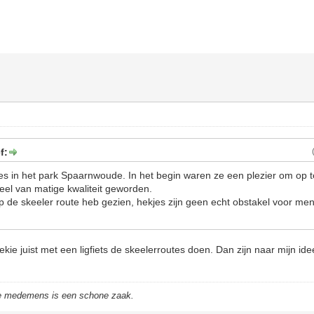
f:
tes in het park Spaarnwoude. In het begin waren ze een plezier om op te
veel van matige kwaliteit geworden.
op de skeeler route heb gezien, hekjes zijn geen echt obstakel voor me
kie juist met een ligfiets de skeelerroutes doen. Dan zijn naar mijn ide
de medemens is een schone zaak.