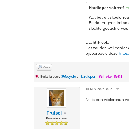
Hardloper schreef:
Wat betreft skeelerro
En dat er geen irrita
slechte gedachte was 
Dacht ik ook.
Het zouden wel eerder 
bijvoorbeeld deze
https
Zoek
365cycle
,
Hardloper
,
Willeke_IGKT
Bedankt door:
15-May-2025, 02:21 PM
Nu is een wielerbaan we
Frutsel
Kilometervreter