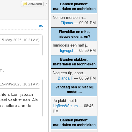
}
Antwoord
Banden plakken:
materialen en technieken
Nemen mensen n...
Tijanus
— 09:01 PM
#5
Flevobike en trike,
nieuwe eigenaren?
(15-May-2025, 10:21 AM)
Inmiddels een half j...
ligvogel
— 08:59 PM
Banden plakken:
materialen en technieken
rm.
Nog een tip, contr...
Bianca F
— 08:59 PM
(15-May-2025, 10:21 AM)
Vandaag ben ik niet blij
omdat.....
chten. Een ijsbaan
veel vaak sturen. Als
Je plakt met h...
e snellere aan de
LigfietsWilsum
— 08:45
PM
Banden plakken:
materialen en technieken