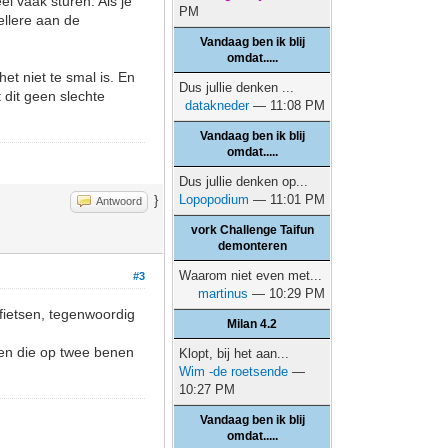
l vaak sturen. Als je
PM
ellere aan de
Vandaag ben ik blij
omdat.....
et niet te smal is. En
Dus jullie denken ...
 dit geen slechte
datakneder
— 11:08 PM
Vandaag ben ik blij
omdat.....
Dus jullie denken op...
Lopopodium
— 11:01 PM
}
Antwoord
vork Challenge Taifun
demonteren
Waarom niet even met...
#3
martinus
— 10:29 PM
 fietsen, tegenwoordig
Milan 4.2
sen die op twee benen
Klopt, bij het aan...
Wim -de roetsende
—
10:27 PM
Vandaag ben ik blij
omdat.....