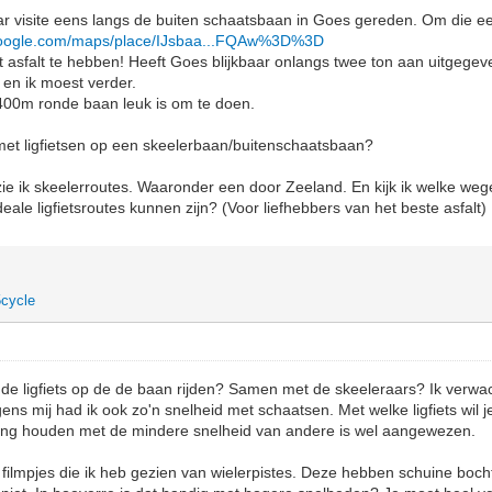
r visite eens langs de buiten schaatsbaan in Goes gereden. Om die ee
google.com/maps/place/IJsbaa...FQAw%3D%3D
ct asfalt te hebben! Heeft Goes blijkbaar onlangs twee ton aan uitgegev
 en ik moest verder.
00m ronde baan leuk is om te doen.
met ligfietsen op een skeelerbaan/buitenschaatsbaan?
, zie ik skeelerroutes. Waaronder een door Zeeland. En kijk ik welke weg
ale ligfietsroutes kunnen zijn? (Voor liefhebbers van het beste asfalt)
cycle
de ligfiets op de de baan rijden? Samen met de skeeleraars? Ik verwa
gens mij had ik ook zo'n snelheid met schaatsen. Met welke ligfiets wil
ing houden met de mindere snelheid van andere is wel aangewezen.
 filmpjes die ik heb gezien van wielerpistes. Deze hebben schuine boch