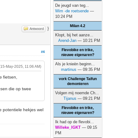
De jeugd van teg...
Wim -de roetsende
—
10:24 PM
Milan 4.2
}
Antwoord
Klopt, bij het aanze...
Arend-Jan
— 10:21 PM
Flevobike en trike,
#4
nieuwe eigenaren?
Als je knieën beginn...
(15-May-2025, 11:06 AM)
martinus
— 09:35 PM
 fietsen,
vork Challenge Taifun
demonteren
nsen die op twee
Volgen mij noemde Ch...
Tijanus
— 09:21 PM
Flevobike en trike,
e potentiele hekjes wel
nieuwe eigenaren?
Ik had op de flevobi...
Willeke_IGKT
— 09:15
PM