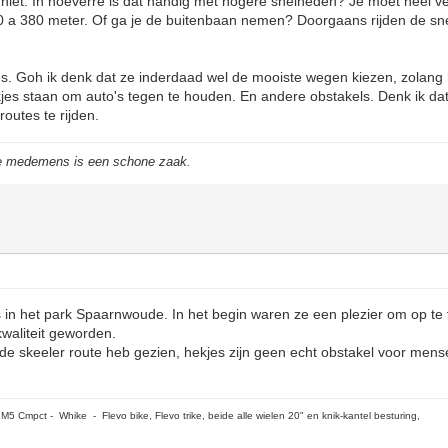
 niet. In hoeverre is dat handig met hogere snelheden? Je moet heel vee
0 a 380 meter. Of ga je de buitenbaan nemen? Doorgaans rijden de sn
es. Goh ik denk dat ze inderdaad wel de mooiste wegen kiezen, zolang h
ekjes staan om auto's tegen te houden. En andere obstakels. Denk ik dat
outes te rijden.
de medemens is een schone zaak.
s in het park Spaarnwoude. In het begin waren ze een plezier om op te
kwaliteit geworden.
 de skeeler route heb gezien, hekjes zijn geen echt obstakel voor men
5 Cmpct - Whike - Flevo bike, Flevo trike, beide alle wielen 20" en knik-kantel besturing,