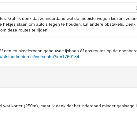
utes. Goh ik denk dat ze inderdaad wel de mooiste wegen kiezen, zolang 
nte hekjes staan om auto's tegen te houden. En andere obstakels. Denk i
om deze routes te rijden.
óf een tot skeelerbaan gebouwde ijsbaan óf gps routes op de openbare
://afstandmeten.nl/index.php?id=1760134
l wat korter (250m), maar ik denk dat het inderdaad minder geslaagd i