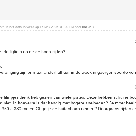
ericht is het laatst bewerkt op 15-May-2025, 01:20 PM door
Hoekie
.)
 de ligfiets op de de baan rijden?
s.
ereniging zijn er maar anderhalf uur in de week in georganiseerde vo
ie filmpjes die ik heb gezien van wielerpistes. Deze hebben schuine bo
at niet. In hoeverre is dat handig met hogere snelheden? Je moet heel 
n 350 a 380 meter. Of ga je de buitenbaan nemen? Doorgaans rijden d