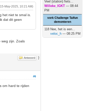
Veel (station) fiets...
Willeke_IGKT
— 08:44
(15-May-2025, 10:21 AM)
PM
het niet te smal is.
vork Challenge Taifun
k dat dit geen
demonteren
118 Nee, het is een...
veloc_h
— 08:25 PM
 weg zijn. Zoals
}
Antwoord
#6
s om hard te rijden