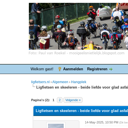
Welkom gast!
Aanmelden
Registreren
ligfietsers.nl
›
Algemeen
›
Hangplek
Ligfietsen en skeeleren - beide liefde voor glad asfa
0 stemmen - gemiddelde waardering is 0
1
2
3
4
5
Pagina's (2):
1
2
Volgende »
Ligfietsen en skeeleren - beide liefde voor glad asfal
14-May-2025, 10:50 PM
(Dit b