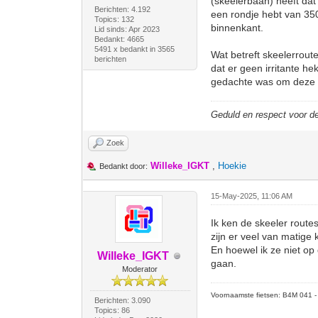
(skeelerbaan) heeft dat
Berichten: 4.192
een rondje hebt van 35
Topics: 132
binnenkant.
Lid sinds: Apr 2023
Bedankt: 4665
5491 x bedankt in 3565
Wat betreft skeelerrout
berichten
dat er geen irritante h
gedachte was om deze r
Geduld en respect voor 
Zoek
Willeke_IGKT
,
Hoekie
Bedankt door:
15-May-2025, 11:06 AM
Ik ken de skeeler route
zijn er veel van matige 
En hoewel ik ze niet op
Willeke_IGKT
gaan.
Moderator
Voornaamste fietsen: B4M 041 - M
Berichten: 3.090
Topics: 86