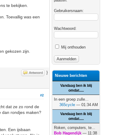
plaatsen.
ns te bekijken.
Gebruikersnaam:
en. Toevallig was een
Wachtwoord:
Mij onthouden
en gekozen zijn.
}
Antwoord
Nieuwe berichten
Vandaag ben ik blij
omdat.....
#2
In een groep zulle...
365cycle
— 01:34 AM
cht dat ze zo rond de
 je dan rondjes maken?
Vandaag ben ik blij
omdat.....
Roken, computers, te...
ten. Een ijsbaan
Bob Hagendijk
— 11:38