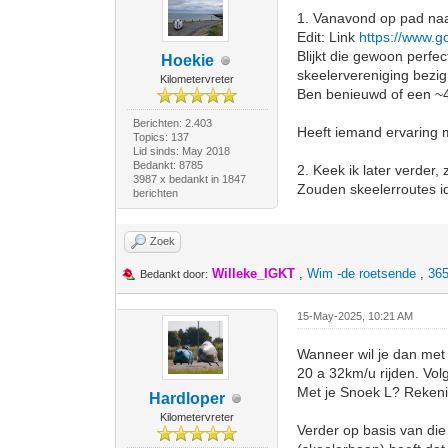
1. Vanavond op pad naa
Edit: Link
https://www.
Blijkt die gewoon perfe
Hoekie
skeelervereniging bezig
Kilometervreter
Ben benieuwd of een ~4
Berichten: 2.403
Heeft iemand ervaring 
Topics: 137
Lid sinds: May 2018
Bedankt: 8785
2. Keek ik later verder
3987 x bedankt in 1847
Zouden skeelerroutes ide
berichten
Zoek
Willeke_IGKT
,
Wim -de roetsende
,
365
Bedankt door:
15-May-2025, 10:21 AM
Wanneer wil je dan met 
20 a 32km/u rijden. Vol
Met je Snoek L? Reken
Hardloper
Kilometervreter
Verder op basis van die