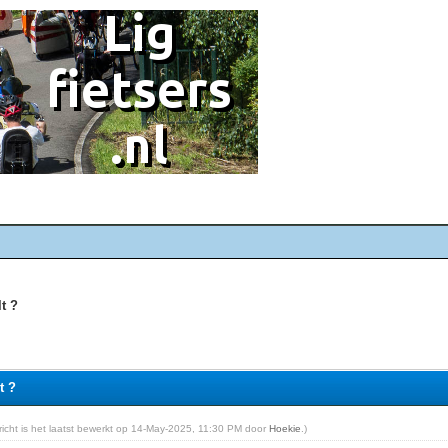
lt ?
t ?
ericht is het laatst bewerkt op 14-May-2025, 11:30 PM door
Hoekie
.)