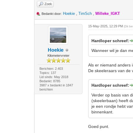
Zoek
Hoekie
,
TimSch
,
Willeke_IGKT
Bedankt door:
15-May-2025, 12:29 PM
(Dit b
Hardloper schreef:
Hoekie
Wanneer wil je dan met
Kilometervreter
Als er niemand anders i
Berichten: 2.403
De skeeleraars van de v
Topics: 137
Lid sinds: May 2018
Bedankt: 8785
Hardloper schreef:
3987 x bedankt in 1847
berichten
Verder op basis van d
(skeelerbaan) heeft d
je een rondje hebt va
binnenkant.
Goed punt.