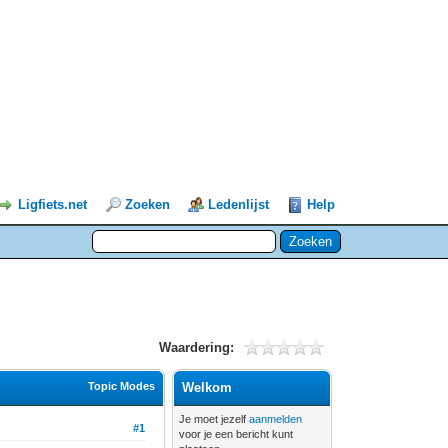
Ligfiets.net
Zoeken
Ledenlijst
Help
Waardering:
Topic Modes
Welkom
Je moet jezelf
aanmelden
#1
voor je een bericht kunt