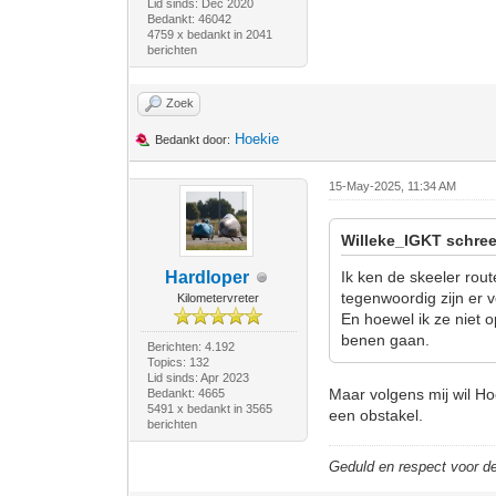
Lid sinds: Dec 2020
Bedankt: 46042
4759 x bedankt in 2041
berichten
Zoek
Hoekie
Bedankt door:
15-May-2025, 11:34 AM
Willeke_IGKT schree
Hardloper
Ik ken de skeeler rou
tegenwoordig zijn er 
Kilometervreter
En hoewel ik ze niet 
benen gaan.
Berichten: 4.192
Topics: 132
Lid sinds: Apr 2023
Maar volgens mij wil Hoe
Bedankt: 4665
5491 x bedankt in 3565
een obstakel.
berichten
Geduld en respect voor 