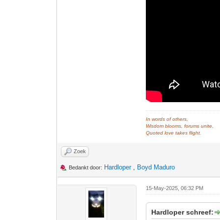
In words of others,
Wisdom blooms, forums unite,
Quoted love takes flight.
Zoek
Hardloper
,
Boyd Maduro
Bedankt door:
15-May-2025, 06:32 PM
Hardloper schreef: