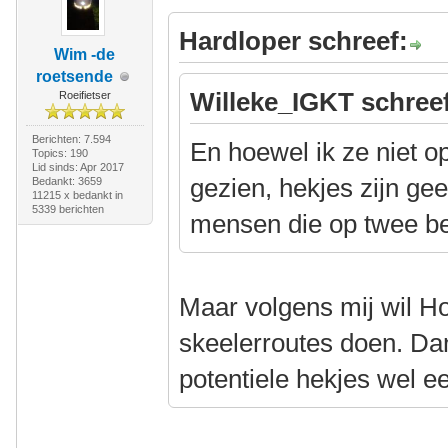
Hardloper schreef:
Wim -de
roetsende
Willeke_IGKT schree
Roeifietser
Berichten: 7.594
En hoewel ik ze niet o
Topics: 190
Lid sinds: Apr 2017
gezien, hekjes zijn ge
Bedankt: 3659
11215 x bedankt in
5339 berichten
mensen die op twee b
Maar volgens mij wil Hoe
skeelerroutes doen. Dan
potentiele hekjes wel e