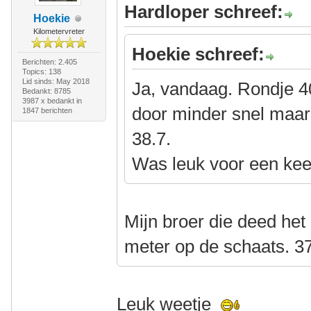
Hardloper schreef:
Hoekie
Kilometervreter
Hoekie schreef:
Berichten: 2.405
Topics: 138
Lid sinds: May 2018
Ja, vandaag. Rondje 4
Bedankt: 8785
3987 x bedankt in
door minder snel maar
1847 berichten
38.7.
Was leuk voor een kee
Mijn broer die deed het 
meter op de schaats. 37
Leuk weetje