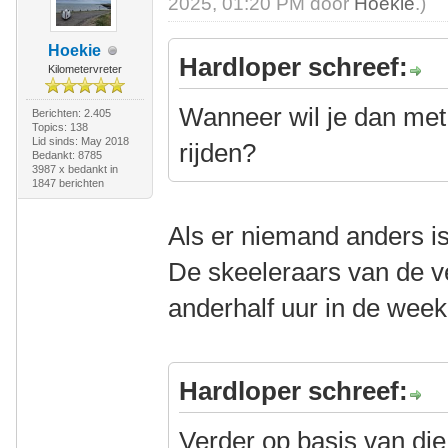
2025, 01:20 PM door
Hoekie
.)
Hoekie
Hardloper schreef:
Kilometervreter
Wanneer wil je dan met 
Berichten: 2.405
Topics: 138
Lid sinds: May 2018
rijden?
Bedankt: 8785
3987 x bedankt in
1847 berichten
Als er niemand anders is
De skeeleraars van de ve
anderhalf uur in de wee
Hardloper schreef:
Verder op basis van die