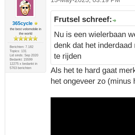
Frutsel schreef:
365cycle
the best velomobile in
Nu is een wielerbaan we
the world
denk dat het inderdaad
Berichten: 7.182
Topics: 131
te rijden
Lid sinds: Sep 2020
Bedankt: 15599
12275 x bedankt in
Als het te hard gaat merk
5763 berichten
het ongeveer zo (minus 