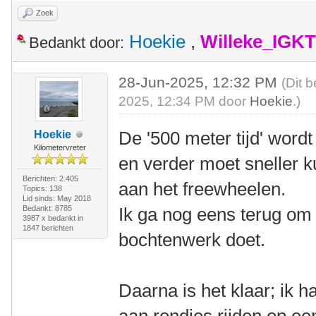
Zoek
Hoekie
,
Willeke_IGKT
Bedankt door:
28-Jun-2025, 12:32 PM
(Dit 
2025, 12:34 PM door
Hoekie
.)
De '500 meter tijd' wordt
Hoekie
Kilometervreter
en verder moet sneller k
Berichten: 2.405
aan het freewheelen.
Topics: 138
Lid sinds: May 2018
Bedankt: 8785
Ik ga nog eens terug om 
3987 x bedankt in
1847 berichten
bochtenwerk doet.
Daarna is het klaar; ik h