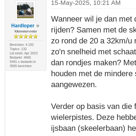
15-May-2025, 10:21 AM
Wanneer wil je dan met d
Hardloper
rijden? Samen met de sk
Kilometervreter
zo rond de 20 a 32km/u r
Berichten: 4.192
Topics: 132
zo'n snelheid met schaats
Lid sinds: Apr 2023
Bedankt: 4665
dan rondjes maken? Met
5491 x bedankt in
3565 berichten
houden met de mindere s
aangewezen.
Verder op basis van die 
wielerpistes. Deze hebb
ijsbaan (skeelerbaan) hee