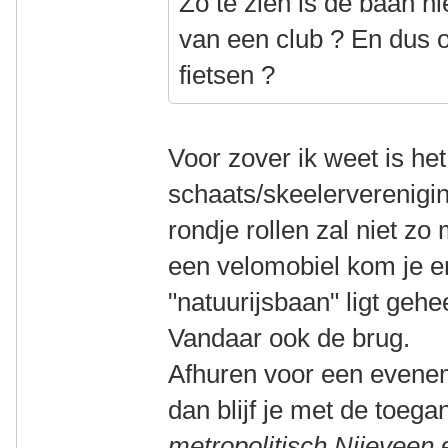
Zo te zien is de baan 
van een club ? En dus o
fietsen ?
Voor zover ik weet is h
schaats/skeelerverenigi
rondje rollen zal niet z
een velomobiel kom je er
"natuurijsbaan" ligt geh
Vandaar ook de brug.
Afhuren voor een evenem
dan blijf je met de toeg
metropolitisch Nijeveen
e