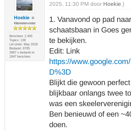
2025, 11:30 PM door
Hoekie
.)
1. Vanavond op pad naar 
Hoekie
Kilometervreter
schaatsbaan in Goes ge
Berichten: 2.405
te bekijken.
Topics: 138
Lid sinds: May 2018
Bedankt: 8785
Edit: Link
3987 x bedankt in
1847 berichten
https://www.google.com
D%3D
Blijkt die gewoon perfec
blijkbaar onlangs twee t
was een skeelerverenigi
Ben benieuwd of een ~4
doen.