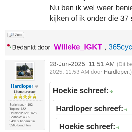
Nu ben ik wel weer ben
kijken of ik onder die 3
Zoek
Willeke_IGKT
,
365cyc
Bedankt door:
28-Jun-2025, 11:51 AM
(Dit b
2025, 11:53 AM door
Hardloper
.)
Hardloper
Hoekie schreef:
Kilometervreter
Berichten: 4.192
Hardloper schreef:
Topics: 132
Lid sinds: Apr 2023
Bedankt: 4665
5491 x bedankt in
Hoekie schreef:
3565 berichten