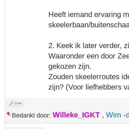
Heeft iemand ervaring me
skeelerbaan/buitenscha
2. Keek ik later verder, z
Waaronder een door Zeel
gekozen zijn.
Zouden skeelerroutes ide
zijn? (Voor liefhebbers v
Zoek
Willeke_IGKT
,
Wim -d
Bedankt door: