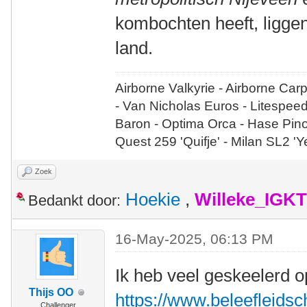
kombochten heeft, liggen
land.
Airborne Valkyrie - Airborne Car
- Van Nicholas Euros - Litespee
Baron - Optima Orca - Hase Pin
Quest 259 'Quifje' - Milan SL2 '
Zoek
Hoekie
,
Willeke_IGKT
Bedankt door:
16-May-2025, 06:13 PM
Ik heb veel geskeelerd op
Thijs OO
https://www.beleefleidsche
Challenger