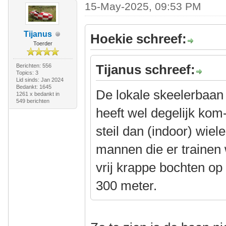
15-May-2025, 09:53 PM
Tijanus
Hoekie schreef:
Toerder
Tijanus schreef:
Berichten: 556
Topics: 3
Lid sinds: Jan 2024
Bedankt: 1645
De lokale skeelerbaan h
1261 x bedankt in
549 berichten
heeft wel degelijk kom
steil dan (indoor) wiel
mannen die er trainen we
vrij krappe bochten o
300 meter.