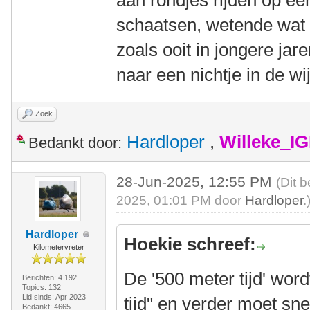
aan rondjes rijden op ee
schaatsen, wetende wat s
zoals ooit in jongere ja
naar een nichtje in de 
Zoek
Hardloper
,
Willeke_I
Bedankt door:
28-Jun-2025, 12:55 PM
(Dit 
2025, 01:01 PM door
Hardloper
.
Hardloper
Hoekie schreef:
Kilometervreter
De '500 meter tijd' wor
Berichten: 4.192
Topics: 132
Lid sinds: Apr 2023
tijd" en verder moet sne
Bedankt: 4665