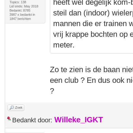
heeft wel degelijk kom-
Topics: 138
Lid sinds: May 2018
steil dan (indoor) wiele
Bedankt: 8785
3987 x bedankt in
1847 berichten
mannen die er trainen wel
vrij krappe bochten op
meter.
Zo te zien is de baan n
een club ? En dus ook nie
?
Zoek
Willeke_IGKT
Bedankt door: