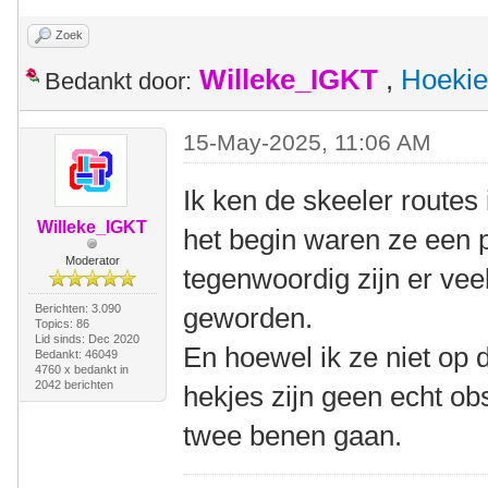
Zoek
Willeke_IGKT
,
Hoekie
Bedankt door:
15-May-2025, 11:06 AM
Ik ken de skeeler routes
Willeke_IGKT
het begin waren ze een p
Moderator
tegenwoordig zijn er veel
Berichten: 3.090
geworden.
Topics: 86
Lid sinds: Dec 2020
En hoewel ik ze niet op 
Bedankt: 46049
4760 x bedankt in
2042 berichten
hekjes zijn geen echt o
twee benen gaan.