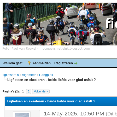
Welkom gast!
Aanmelden
Registreren
ligfietsers.nl
›
Algemeen
›
Hangplek
Ligfietsen en skeeleren - beide liefde voor glad asfalt ?
elde waardering is 0
Pagina's (2):
1
2
Volgende »
Ligfietsen en skeeleren - beide liefde voor glad asfalt ?
14-May-2025, 10:50 PM
(Dit 