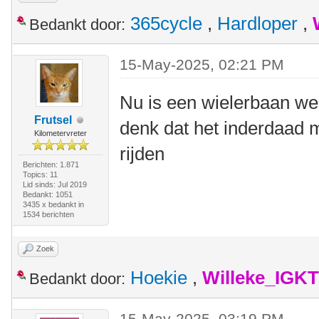
365cycle
,
Hardloper
,
Bedankt door:
15-May-2025, 02:21 PM
Nu is een wielerbaan wel
Frutsel
denk dat het inderdaad 
Kilometervreter
rijden
Berichten: 1.871
Topics: 11
Lid sinds: Jul 2019
Bedankt: 1051
3435 x bedankt in
1534 berichten
Zoek
Hoekie
,
Willeke_IGKT
Bedankt door:
15-May-2025, 03:19 PM