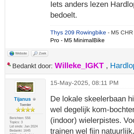
Iets anders lezen Hardlop
bedoelt.
Thys 209 Rowingbike
- M5 CHR
Pro - M5 MinimalBike
Website
Zoek
Willeke_IGKT
,
Hardlo
Bedankt door:
15-May-2025, 08:11 PM
De lokale skeelerbaan hie
Tijanus
Toerder
wel degelijk kom-bochten.
(indoor) wielerpistes. V
Berichten: 556
Topics: 3
Lid sinds: Jan 2024
trainen wel fijn natuurlijk
Bedankt: 1645