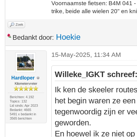
Voornaamste fietsen: B4M 041 -
trike, beide alle wielen 20" en kn
Zoek
Hoekie
Bedankt door:
15-May-2025, 11:34 AM
Willeke_IGKT schreef
Hardloper
Kilometervreter
Ik ken de skeeler route
Berichten: 4.192
het begin waren ze een 
Topics: 132
Lid sinds: Apr 2023
tegenwoordig zijn er vee
Bedankt: 4665
5491 x bedankt in
3565 berichten
geworden.
En hoewel ik ze niet op