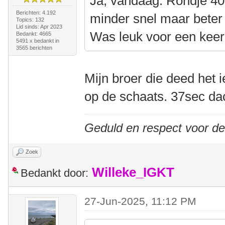
Ja, vandaag. Rondje 40
Berichten: 4.192
minder snel maar beter
Topics: 132
Lid sinds: Apr 2023
Was leuk voor een keer
Bedankt: 4665
5491 x bedankt in
3565 berichten
Mijn broer die deed het 
op de schaats. 37sec dac
Geduld en respect voor d
Zoek
Willeke_IGKT
Bedankt door:
27-Jun-2025, 11:12 PM