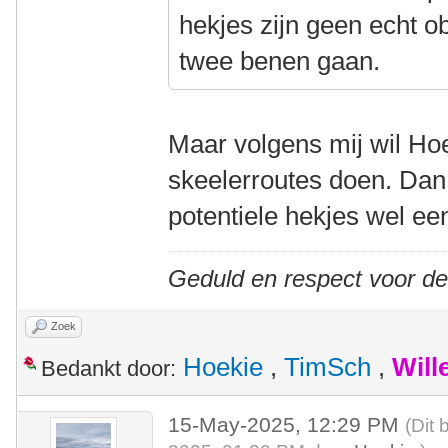
hekjes zijn geen echt o
twee benen gaan.
Maar volgens mij wil Hoek
skeelerroutes doen. Dan 
potentiele hekjes wel ee
Geduld en respect voor d
Zoek
Hoekie
,
TimSch
,
Will
Bedankt door:
15-May-2025, 12:29 PM
(Dit 