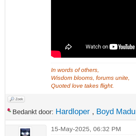
In words of others,
Wisdom blooms, forums unite,
Quoted love takes flight.
Zoek
Hardloper
,
Boyd Madu
Bedankt door:
15-May-2025, 06:32 PM