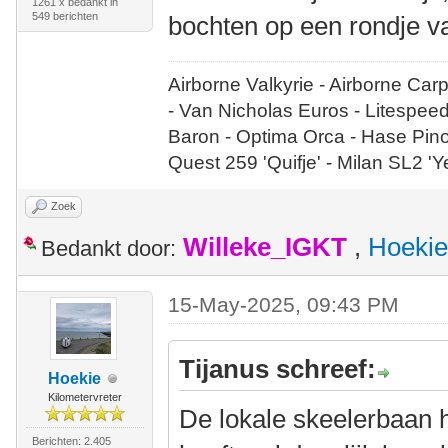
1261 x bedankt in
549 berichten
bochten op een rondje v
Airborne Valkyrie - Airborne Car
- Van Nicholas Euros - Litespee
Baron - Optima Orca - Hase Pin
Quest 259 'Quifje' - Milan SL2 '
Zoek
Willeke_IGKT
,
Hoekie
Bedankt door:
15-May-2025, 09:43 PM
Tijanus schreef:
Hoekie
Kilometervreter
De lokale skeelerbaan hi
Berichten: 2.405