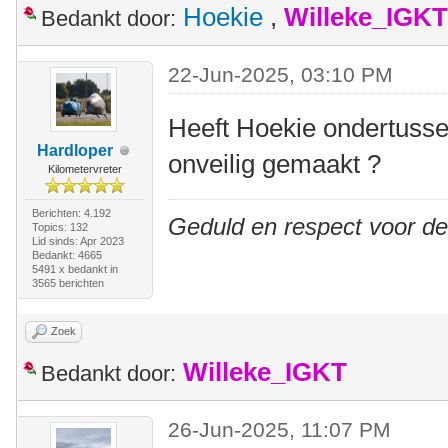
Hoekie
,
Willeke_IGKT
Bedankt door:
22-Jun-2025, 03:10 PM
Heeft Hoekie ondertussen
Hardloper
onveilig gemaakt ?
Kilometervreter
Berichten: 4.192
Geduld en respect voor d
Topics: 132
Lid sinds: Apr 2023
Bedankt: 4665
5491 x bedankt in
3565 berichten
Zoek
Willeke_IGKT
Bedankt door:
26-Jun-2025, 11:07 PM