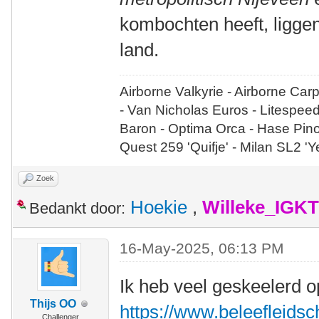
kombochten heeft, liggen
land.
Airborne Valkyrie - Airborne Car
- Van Nicholas Euros - Litespee
Baron - Optima Orca - Hase Pin
Quest 259 'Quifje' - Milan SL2 '
Zoek
Hoekie
,
Willeke_IGKT
Bedankt door:
16-May-2025, 06:13 PM
Ik heb veel geskeelerd op
Thijs OO
https://www.beleefleidsche
Challenger