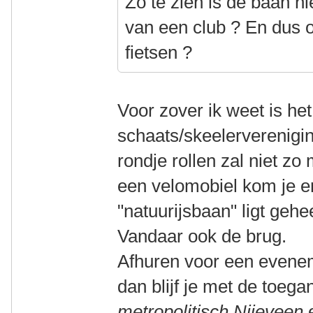
Zo te zien is de baan 
van een club ? En dus o
fietsen ?
Voor zover ik weet is h
schaats/skeelerverenigi
rondje rollen zal niet z
een velomobiel kom je er
"natuurijsbaan" ligt geh
Vandaar ook de brug.
Afhuren voor een evenem
dan blijf je met de toeg
metropolitisch Nijeveen
e