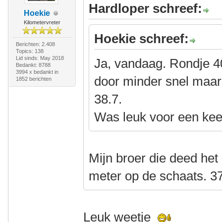
Hardloper schreef:
Hoekie
Kilometervreter
Hoekie schreef:
Berichten: 2.408
Topics: 138
Lid sinds: May 2018
Ja, vandaag. Rondje 4
Bedankt: 8788
3994 x bedankt in
door minder snel maar
1852 berichten
38.7.
Was leuk voor een kee
Mijn broer die deed het 
meter op de schaats. 37
Leuk weetje