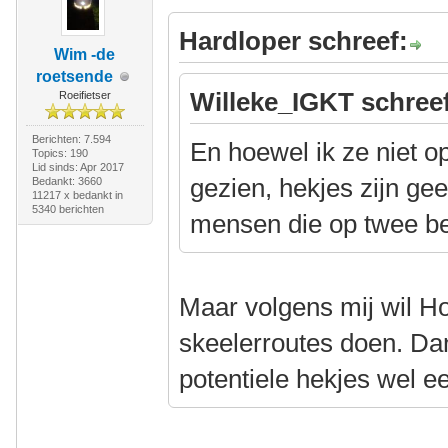
Hardloper schreef:
Wim -de
roetsende
Willeke_IGKT schree
Roeifietser
Berichten: 7.594
En hoewel ik ze niet o
Topics: 190
Lid sinds: Apr 2017
gezien, hekjes zijn ge
Bedankt: 3660
11217 x bedankt in
5340 berichten
mensen die op twee b
Maar volgens mij wil Hoe
skeelerroutes doen. Dan
potentiele hekjes wel e