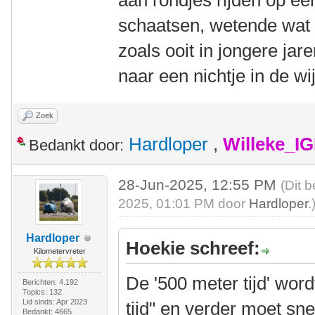
aan rondjes rijden op ee
schaatsen, wetende wat s
zoals ooit in jongere ja
naar een nichtje in de 
Zoek
Hardloper
,
Willeke_I
Bedankt door:
28-Jun-2025, 12:55 PM
(Dit 
2025, 01:01 PM door
Hardloper
.
Hardloper
Hoekie schreef:
Kilometervreter
De '500 meter tijd' wor
Berichten: 4.192
Topics: 132
Lid sinds: Apr 2023
tijd" en verder moet sne
Bedankt: 4665