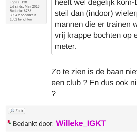
heeft wel degelijk kom-
Topics: 138
Lid sinds: May 2018
steil dan (indoor) wiele
Bedankt: 8788
3994 x bedankt in
1852 berichten
mannen die er trainen wel
vrij krappe bochten op
meter.
Zo te zien is de baan n
een club ? En dus ook nie
?
Zoek
Willeke_IGKT
Bedankt door: