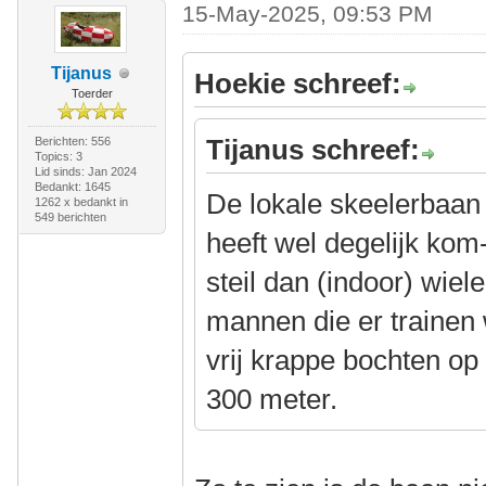
15-May-2025, 09:53 PM
Tijanus
Hoekie schreef:
Toerder
Tijanus schreef:
Berichten: 556
Topics: 3
Lid sinds: Jan 2024
Bedankt: 1645
De lokale skeelerbaan h
1262 x bedankt in
549 berichten
heeft wel degelijk kom
steil dan (indoor) wiel
mannen die er trainen we
vrij krappe bochten o
300 meter.