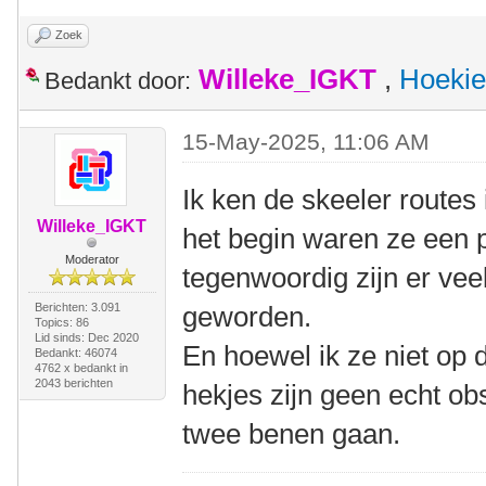
Zoek
Willeke_IGKT
,
Hoekie
Bedankt door:
15-May-2025, 11:06 AM
Ik ken de skeeler routes
Willeke_IGKT
het begin waren ze een p
Moderator
tegenwoordig zijn er veel
Berichten: 3.091
geworden.
Topics: 86
Lid sinds: Dec 2020
En hoewel ik ze niet op 
Bedankt: 46074
4762 x bedankt in
2043 berichten
hekjes zijn geen echt o
twee benen gaan.