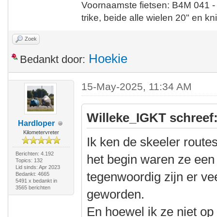
Voornaamste fietsen: B4M 041 -
trike, beide alle wielen 20" en kn
Zoek
Hoekie
Bedankt door:
15-May-2025, 11:34 AM
Willeke_IGKT schreef
Hardloper
Kilometervreter
Ik ken de skeeler route
Berichten: 4.192
het begin waren ze een 
Topics: 132
Lid sinds: Apr 2023
tegenwoordig zijn er vee
Bedankt: 4665
5491 x bedankt in
3565 berichten
geworden.
En hoewel ik ze niet op