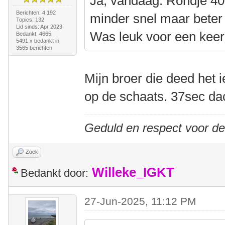
Ja, vandaag. Rondje 40
Berichten: 4.192
minder snel maar beter
Topics: 132
Lid sinds: Apr 2023
Was leuk voor een keer
Bedankt: 4665
5491 x bedankt in
3565 berichten
Mijn broer die deed het 
op de schaats. 37sec dac
Geduld en respect voor d
Zoek
Willeke_IGKT
Bedankt door:
27-Jun-2025, 11:12 PM