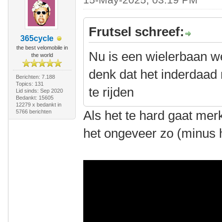
Frutsel schreef:
365cycle
the best velomobile in
Nu is een wielerbaan we
the world
denk dat het inderdaad
Berichten: 7.188
Topics: 131
te rijden
Lid sinds: Sep 2020
Bedankt: 15605
12279 x bedankt in
Als het te hard gaat merk
5766 berichten
het ongeveer zo (minus 