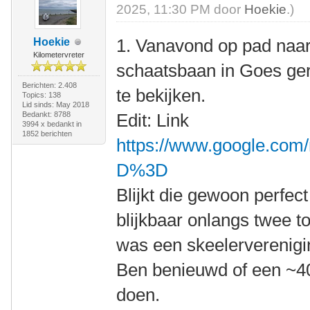
2025, 11:30 PM door
Hoekie
.)
1. Vanavond op pad naar 
Hoekie
Kilometervreter
schaatsbaan in Goes ge
Berichten: 2.408
te bekijken.
Topics: 138
Lid sinds: May 2018
Bedankt: 8788
Edit: Link
3994 x bedankt in
1852 berichten
https://www.google.com
D%3D
Blijkt die gewoon perfec
blijkbaar onlangs twee t
was een skeelerverenigi
Ben benieuwd of een ~4
doen.