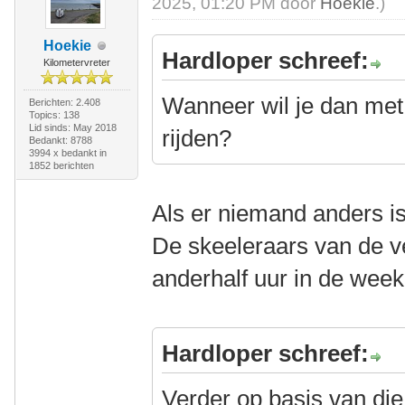
2025, 01:20 PM door
Hoekie
.)
Hoekie
Hardloper schreef:
Kilometervreter
Wanneer wil je dan met 
Berichten: 2.408
Topics: 138
Lid sinds: May 2018
rijden?
Bedankt: 8788
3994 x bedankt in
1852 berichten
Als er niemand anders is
De skeeleraars van de ve
anderhalf uur in de wee
Hardloper schreef:
Verder op basis van die