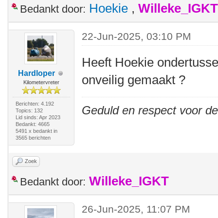
Hoekie
,
Willeke_IGKT
Bedankt door:
22-Jun-2025, 03:10 PM
Heeft Hoekie ondertussen
Hardloper
onveilig gemaakt ?
Kilometervreter
Berichten: 4.192
Geduld en respect voor d
Topics: 132
Lid sinds: Apr 2023
Bedankt: 4665
5491 x bedankt in
3565 berichten
Zoek
Willeke_IGKT
Bedankt door:
26-Jun-2025, 11:07 PM