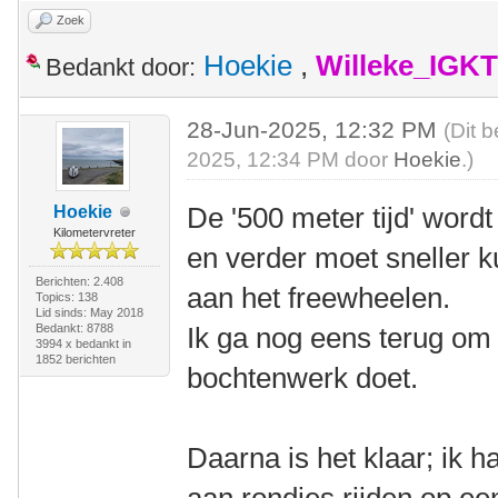
Zoek
Hoekie
,
Willeke_IGKT
Bedankt door:
28-Jun-2025, 12:32 PM
(Dit 
2025, 12:34 PM door
Hoekie
.)
De '500 meter tijd' wordt
Hoekie
Kilometervreter
en verder moet sneller k
Berichten: 2.408
aan het freewheelen.
Topics: 138
Lid sinds: May 2018
Bedankt: 8788
Ik ga nog eens terug om 
3994 x bedankt in
1852 berichten
bochtenwerk doet.
Daarna is het klaar; ik h