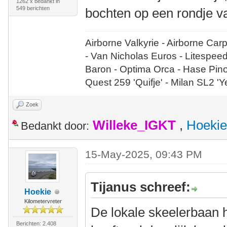
1262 x bedankt in
549 berichten
bochten op een rondje v
Airborne Valkyrie - Airborne Car
- Van Nicholas Euros - Litespee
Baron - Optima Orca - Hase Pin
Quest 259 'Quifje' - Milan SL2 '
Zoek
Willeke_IGKT
,
Hoekie
Bedankt door:
15-May-2025, 09:43 PM
Tijanus schreef:
Hoekie
Kilometervreter
De lokale skeelerbaan hi
Berichten: 2.408