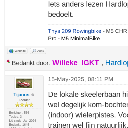
Iets anders lezen Hardlop
bedoelt.
Thys 209 Rowingbike
- M5 CHR
Pro - M5 MinimalBike
Website
Zoek
Willeke_IGKT
,
Hardlo
Bedankt door:
15-May-2025, 08:11 PM
De lokale skeelerbaan hie
Tijanus
Toerder
wel degelijk kom-bochten.
(indoor) wielerpistes. V
Berichten: 556
Topics: 3
Lid sinds: Jan 2024
trainen wel fijn natuurlijk
Bedankt: 1645