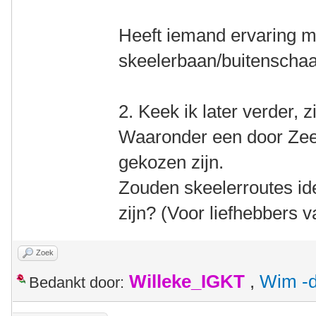
Heeft iemand ervaring me
skeelerbaan/buitenscha
2. Keek ik later verder, z
Waaronder een door Zeel
gekozen zijn.
Zouden skeelerroutes ide
zijn? (Voor liefhebbers v
Zoek
Willeke_IGKT
,
Wim -d
Bedankt door: