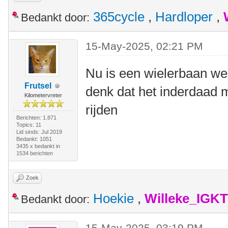
365cycle
,
Hardloper
,
Bedankt door:
15-May-2025, 02:21 PM
Nu is een wielerbaan wel
Frutsel
denk dat het inderdaad 
Kilometervreter
rijden
Berichten: 1.871
Topics: 11
Lid sinds: Jul 2019
Bedankt: 1051
3435 x bedankt in
1534 berichten
Zoek
Hoekie
,
Willeke_IGKT
Bedankt door:
15-May-2025, 03:19 PM