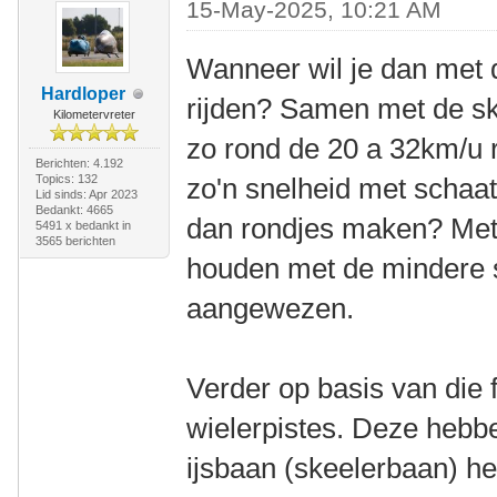
15-May-2025, 10:21 AM
Wanneer wil je dan met d
Hardloper
rijden? Samen met de sk
Kilometervreter
zo rond de 20 a 32km/u r
Berichten: 4.192
Topics: 132
zo'n snelheid met schaats
Lid sinds: Apr 2023
Bedankt: 4665
dan rondjes maken? Met
5491 x bedankt in
3565 berichten
houden met de mindere s
aangewezen.
Verder op basis van die 
wielerpistes. Deze hebb
ijsbaan (skeelerbaan) hee