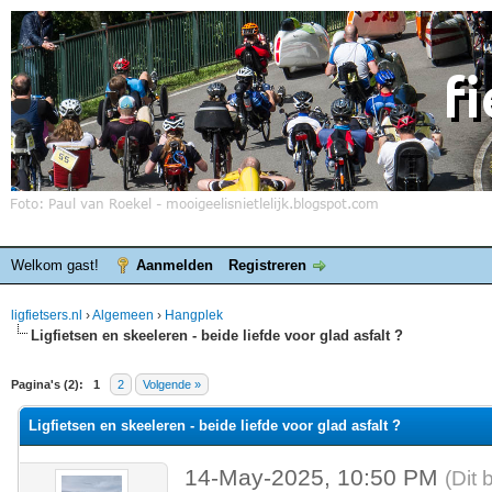
Welkom gast!
Aanmelden
Registreren
ligfietsers.nl
›
Algemeen
›
Hangplek
Ligfietsen en skeeleren - beide liefde voor glad asfalt ?
elde waardering is 0
Pagina's (2):
1
2
Volgende »
Ligfietsen en skeeleren - beide liefde voor glad asfalt ?
14-May-2025, 10:50 PM
(Dit 