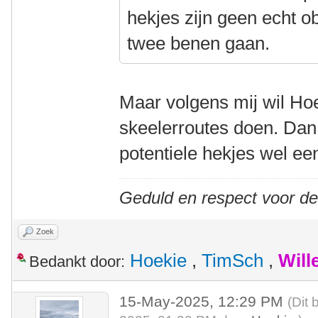
hekjes zijn geen echt o
twee benen gaan.
Maar volgens mij wil Hoek
skeelerroutes doen. Dan 
potentiele hekjes wel ee
Geduld en respect voor d
Zoek
Hoekie
,
TimSch
,
Will
Bedankt door:
15-May-2025, 12:29 PM
(Dit 