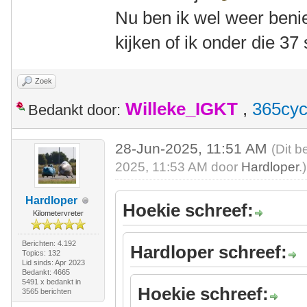
Nu ben ik wel weer ben
kijken of ik onder die 3
Zoek
Willeke_IGKT
,
365cyc
Bedankt door:
28-Jun-2025, 11:51 AM
(Dit b
2025, 11:53 AM door
Hardloper
.)
Hardloper
Hoekie schreef:
Kilometervreter
Berichten: 4.192
Hardloper schreef:
Topics: 132
Lid sinds: Apr 2023
Bedankt: 4665
5491 x bedankt in
Hoekie schreef:
3565 berichten