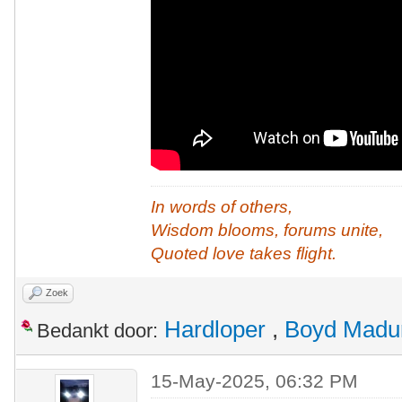
In words of others,
Wisdom blooms, forums unite,
Quoted love takes flight.
Zoek
Hardloper
,
Boyd Madu
Bedankt door:
15-May-2025, 06:32 PM