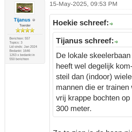
15-May-2025, 09:53 PM
Tijanus
Hoekie schreef:
Toerder
Tijanus schreef:
Berichten: 557
Topics: 3
Lid sinds: Jan 2024
Bedankt: 1646
De lokale skeelerbaan h
1263 x bedankt in
550 berichten
heeft wel degelijk kom
steil dan (indoor) wiel
mannen die er trainen we
vrij krappe bochten o
300 meter.