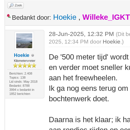
Zoek
Hoekie
,
Willeke_IGKT
Bedankt door:
28-Jun-2025, 12:32 PM
(Dit 
2025, 12:34 PM door
Hoekie
.)
De '500 meter tijd' wordt
Hoekie
Kilometervreter
en verder moet sneller k
Berichten: 2.408
aan het freewheelen.
Topics: 138
Lid sinds: May 2018
Bedankt: 8788
Ik ga nog eens terug om 
3994 x bedankt in
1852 berichten
bochtenwerk doet.
Daarna is het klaar; ik h