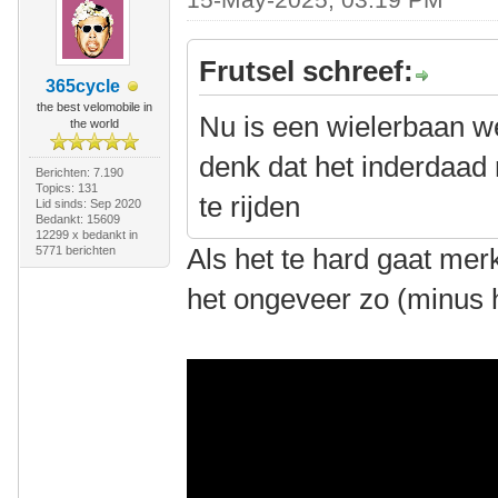
Frutsel schreef:
365cycle
the best velomobile in
Nu is een wielerbaan we
the world
denk dat het inderdaad
Berichten: 7.190
Topics: 131
te rijden
Lid sinds: Sep 2020
Bedankt: 15609
12299 x bedankt in
Als het te hard gaat merk
5771 berichten
het ongeveer zo (minus 