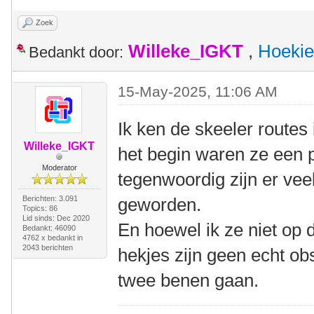
Zoek
Willeke_IGKT
,
Hoekie
Bedankt door:
15-May-2025, 11:06 AM
Ik ken de skeeler routes
Willeke_IGKT
het begin waren ze een p
Moderator
tegenwoordig zijn er veel
Berichten: 3.091
geworden.
Topics: 86
Lid sinds: Dec 2020
En hoewel ik ze niet op 
Bedankt: 46090
4762 x bedankt in
2043 berichten
hekjes zijn geen echt o
twee benen gaan.