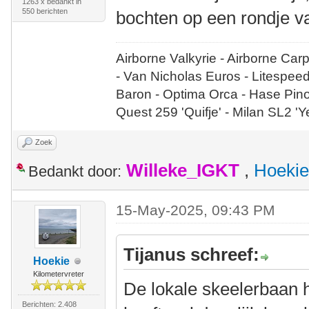
1263 x bedankt in
550 berichten
bochten op een rondje v
Airborne Valkyrie - Airborne Car
- Van Nicholas Euros - Litespee
Baron - Optima Orca - Hase Pin
Quest 259 'Quifje' - Milan SL2 '
Zoek
Willeke_IGKT
,
Hoekie
Bedankt door:
15-May-2025, 09:43 PM
Tijanus schreef:
Hoekie
Kilometervreter
De lokale skeelerbaan hi
Berichten: 2.408