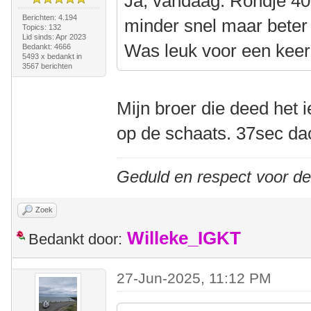
Ja, vandaag. Rondje 40
Berichten: 4.194
minder snel maar beter
Topics: 132
Lid sinds: Apr 2023
Was leuk voor een keer
Bedankt: 4666
5493 x bedankt in
3567 berichten
Mijn broer die deed het 
op de schaats. 37sec dac
Geduld en respect voor d
Zoek
Willeke_IGKT
Bedankt door:
27-Jun-2025, 11:12 PM