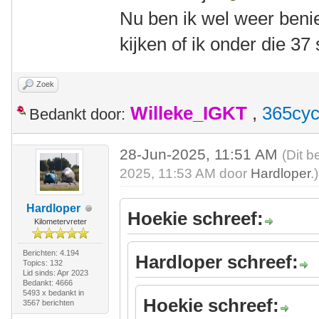
Nu ben ik wel weer ben
kijken of ik onder die 3
Zoek
Willeke_IGKT
,
365cyc
Bedankt door:
28-Jun-2025, 11:51 AM
(Dit b
2025, 11:53 AM door
Hardloper
.)
Hardloper
Hoekie schreef:
Kilometervreter
Berichten: 4.194
Hardloper schreef:
Topics: 132
Lid sinds: Apr 2023
Bedankt: 4666
5493 x bedankt in
Hoekie schreef:
3567 berichten