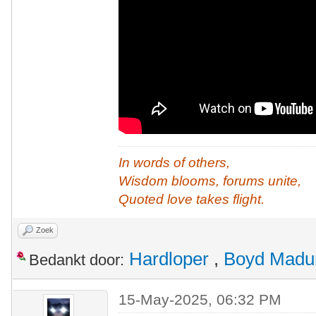
In words of others,
Wisdom blooms, forums unite,
Quoted love takes flight.
Zoek
Hardloper
,
Boyd Madu
Bedankt door:
15-May-2025, 06:32 PM