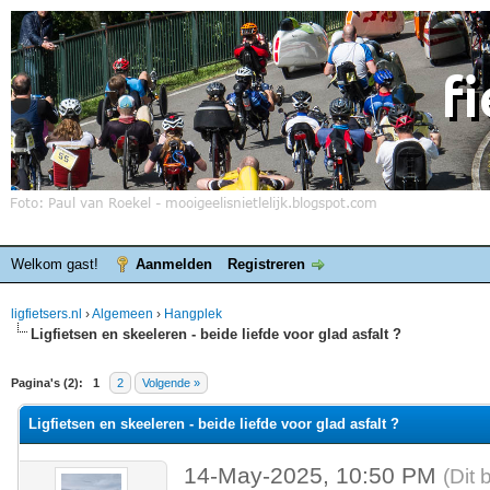
Welkom gast!
Aanmelden
Registreren
ligfietsers.nl
›
Algemeen
›
Hangplek
Ligfietsen en skeeleren - beide liefde voor glad asfalt ?
elde waardering is 0
Pagina's (2):
1
2
Volgende »
Ligfietsen en skeeleren - beide liefde voor glad asfalt ?
14-May-2025, 10:50 PM
(Dit 