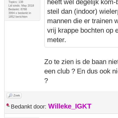
heeft wel degelijk kom-
Topics: 138
Lid sinds: May 2018
steil dan (indoor) wiele
Bedankt: 8788
3994 x bedankt in
1852 berichten
mannen die er trainen wel
vrij krappe bochten op
meter.
Zo te zien is de baan n
een club ? En dus ook nie
?
Zoek
Willeke_IGKT
Bedankt door: