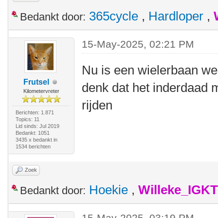
365cycle
,
Hardloper
,
Bedankt door:
15-May-2025, 02:21 PM
Nu is een wielerbaan wel
Frutsel
denk dat het inderdaad 
Kilometervreter
rijden
Berichten: 1.871
Topics: 11
Lid sinds: Jul 2019
Bedankt: 1051
3435 x bedankt in
1534 berichten
Zoek
Hoekie
,
Willeke_IGKT
Bedankt door:
15-May-2025, 03:19 PM