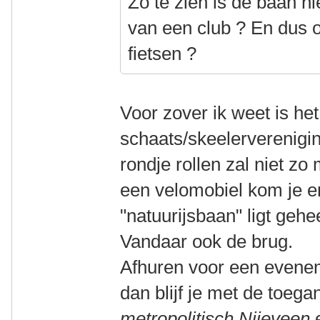
Zo te zien is de baan 
van een club ? En dus o
fietsen ?
Voor zover ik weet is h
schaats/skeelerverenigi
rondje rollen zal niet z
een velomobiel kom je er
"natuurijsbaan" ligt geh
Vandaar ook de brug.
Afhuren voor een evenem
dan blijf je met de toeg
metropolitisch Nijeveen
e