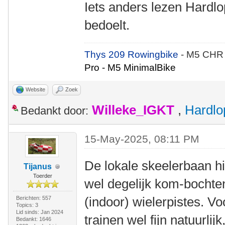
Iets anders lezen Hardlop
bedoelt.
Thys 209 Rowingbike
- M5 CHR
Pro - M5 MinimalBike
Website
Zoek
Willeke_IGKT
,
Hardlo
Bedankt door:
15-May-2025, 08:11 PM
De lokale skeelerbaan hie
Tijanus
Toerder
wel degelijk kom-bochten.
(indoor) wielerpistes. V
Berichten: 557
Topics: 3
Lid sinds: Jan 2024
trainen wel fijn natuurlijk
Bedankt: 1646