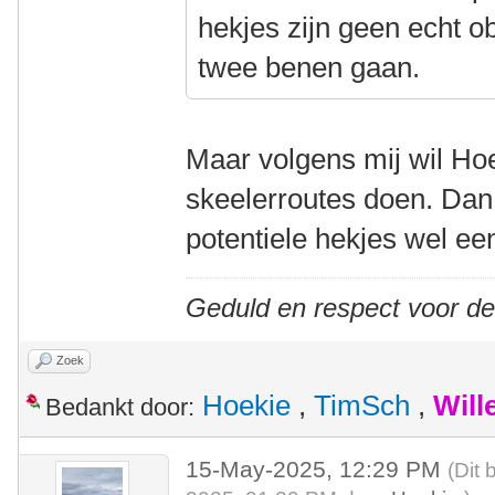
hekjes zijn geen echt o
twee benen gaan.
Maar volgens mij wil Hoek
skeelerroutes doen. Dan 
potentiele hekjes wel ee
Geduld en respect voor d
Zoek
Hoekie
,
TimSch
,
Will
Bedankt door:
15-May-2025, 12:29 PM
(Dit 