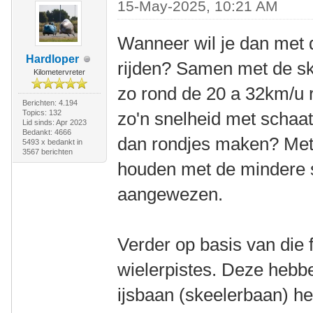
15-May-2025, 10:21 AM
Wanneer wil je dan met d
Hardloper
rijden? Samen met de sk
Kilometervreter
zo rond de 20 a 32km/u r
Berichten: 4.194
Topics: 132
zo'n snelheid met schaats
Lid sinds: Apr 2023
Bedankt: 4666
dan rondjes maken? Met
5493 x bedankt in
3567 berichten
houden met de mindere s
aangewezen.
Verder op basis van die 
wielerpistes. Deze hebb
ijsbaan (skeelerbaan) hee