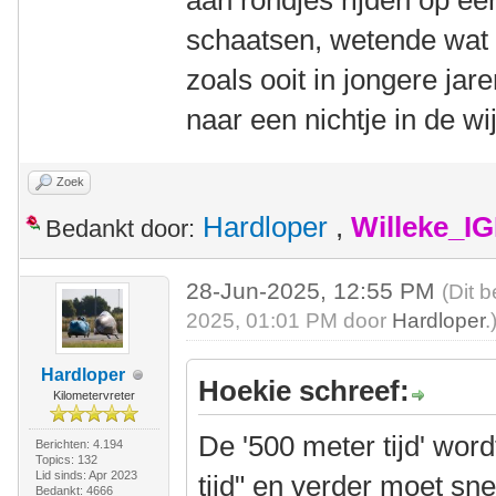
aan rondjes rijden op ee
schaatsen, wetende wat s
zoals ooit in jongere ja
naar een nichtje in de 
Zoek
Hardloper
,
Willeke_I
Bedankt door:
28-Jun-2025, 12:55 PM
(Dit 
2025, 01:01 PM door
Hardloper
.
Hardloper
Hoekie schreef:
Kilometervreter
De '500 meter tijd' wor
Berichten: 4.194
Topics: 132
Lid sinds: Apr 2023
tijd" en verder moet sne
Bedankt: 4666