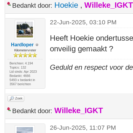
Hoekie
,
Willeke_IGKT
Bedankt door:
22-Jun-2025, 03:10 PM
Heeft Hoekie ondertussen
Hardloper
onveilig gemaakt ?
Kilometervreter
Berichten: 4.194
Geduld en respect voor d
Topics: 132
Lid sinds: Apr 2023
Bedankt: 4666
5493 x bedankt in
3567 berichten
Zoek
Willeke_IGKT
Bedankt door:
26-Jun-2025, 11:07 PM