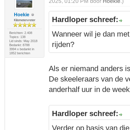
2025, 01:20 PM door
Hoekie
.)
Hoekie
Hardloper schreef:
Kilometervreter
Wanneer wil je dan met 
Berichten: 2.408
Topics: 138
Lid sinds: May 2018
rijden?
Bedankt: 8788
3994 x bedankt in
1852 berichten
Als er niemand anders is
De skeeleraars van de ve
anderhalf uur in de wee
Hardloper schreef:
Verder op basis van die