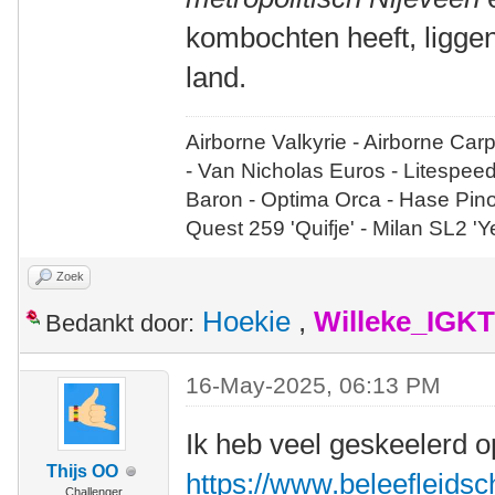
kombochten heeft, liggen
land.
Airborne Valkyrie - Airborne Car
- Van Nicholas Euros - Litespee
Baron - Optima Orca - Hase Pin
Quest 259 'Quifje' - Milan SL2 '
Zoek
Hoekie
,
Willeke_IGKT
Bedankt door:
16-May-2025, 06:13 PM
Ik heb veel geskeelerd op
Thijs OO
https://www.beleefleidsche
Challenger