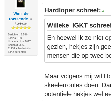
Hardloper schreef:
Wim -de
roetsende
Willeke_IGKT schree
Roeifietser
Berichten: 7.596
En hoewel ik ze niet o
Topics: 190
Lid sinds: Apr 2017
gezien, hekjes zijn ge
Bedankt: 3662
11232 x bedankt in
5342 berichten
mensen die op twee b
Maar volgens mij wil Hoe
skeelerroutes doen. Dan
potentiele hekjes wel e