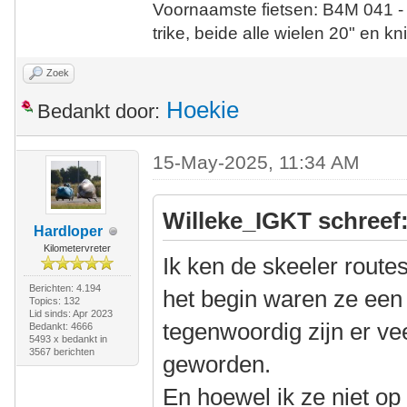
Voornaamste fietsen: B4M 041 -
trike, beide alle wielen 20" en kn
Zoek
Hoekie
Bedankt door:
15-May-2025, 11:34 AM
Willeke_IGKT schreef
Hardloper
Kilometervreter
Ik ken de skeeler route
Berichten: 4.194
het begin waren ze een 
Topics: 132
Lid sinds: Apr 2023
tegenwoordig zijn er vee
Bedankt: 4666
5493 x bedankt in
3567 berichten
geworden.
En hoewel ik ze niet op