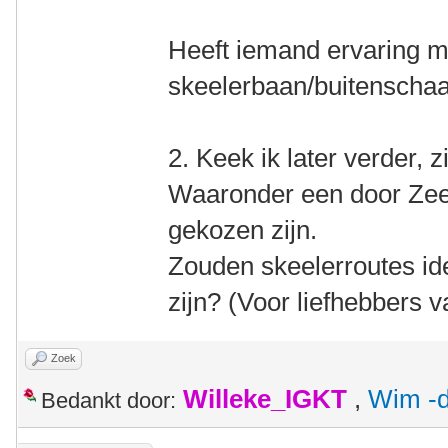
Heeft iemand ervaring me
skeelerbaan/buitenscha
2. Keek ik later verder, z
Waaronder een door Zeel
gekozen zijn.
Zouden skeelerroutes ide
zijn? (Voor liefhebbers v
Zoek
Willeke_IGKT
,
Wim -d
Bedankt door: