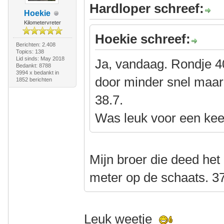
Hardloper schreef:
Hoekie
Kilometervreter
Hoekie schreef:
Berichten: 2.408
Topics: 138
Lid sinds: May 2018
Ja, vandaag. Rondje 4
Bedankt: 8788
3994 x bedankt in
door minder snel maar
1852 berichten
38.7.
Was leuk voor een kee
Mijn broer die deed het 
meter op de schaats. 37
Leuk weetje