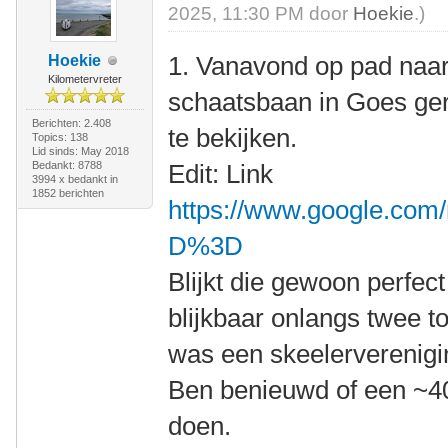
2025, 11:30 PM door
Hoekie
.)
1. Vanavond op pad naar 
Hoekie
Kilometervreter
schaatsbaan in Goes ge
Berichten: 2.408
te bekijken.
Topics: 138
Lid sinds: May 2018
Bedankt: 8788
Edit: Link
3994 x bedankt in
1852 berichten
https://www.google.com
D%3D
Blijkt die gewoon perfec
blijkbaar onlangs twee t
was een skeelerverenigi
Ben benieuwd of een ~4
doen.