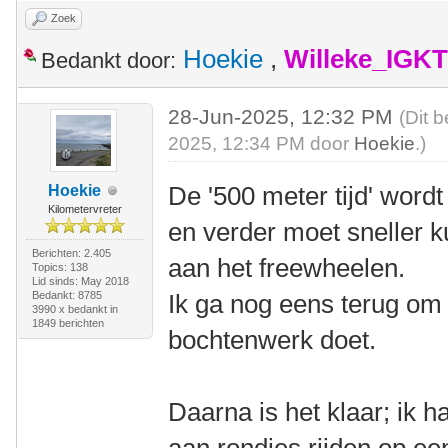
Zoek
Hoekie
,
Willeke_IGKT
Bedankt door:
28-Jun-2025, 12:32 PM
(Dit 
2025, 12:34 PM door
Hoekie
.)
De '500 meter tijd' wordt
Hoekie
Kilometervreter
en verder moet sneller k
Berichten: 2.405
aan het freewheelen.
Topics: 138
Lid sinds: May 2018
Bedankt: 8785
Ik ga nog eens terug om 
3990 x bedankt in
1849 berichten
bochtenwerk doet.
Daarna is het klaar; ik h