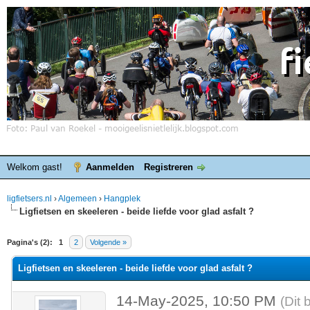
Welkom gast!
Aanmelden
Registreren
ligfietsers.nl
›
Algemeen
›
Hangplek
Ligfietsen en skeeleren - beide liefde voor glad asfalt ?
elde waardering is 0
Pagina's (2):
1
2
Volgende »
Ligfietsen en skeeleren - beide liefde voor glad asfalt ?
14-May-2025, 10:50 PM
(Dit 