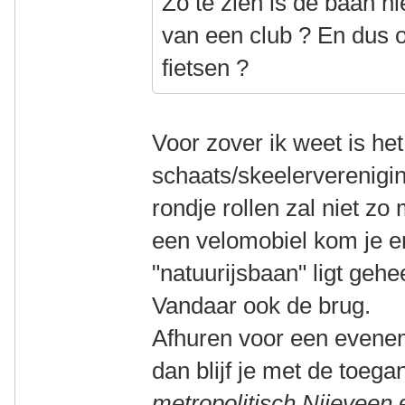
Zo te zien is de baan 
van een club ? En dus o
fietsen ?
Voor zover ik weet is h
schaats/skeelerverenigi
rondje rollen zal niet z
een velomobiel kom je er
"natuurijsbaan" ligt geh
Vandaar ook de brug.
Afhuren voor een evenem
dan blijf je met de toeg
metropolitisch Nijeveen
e