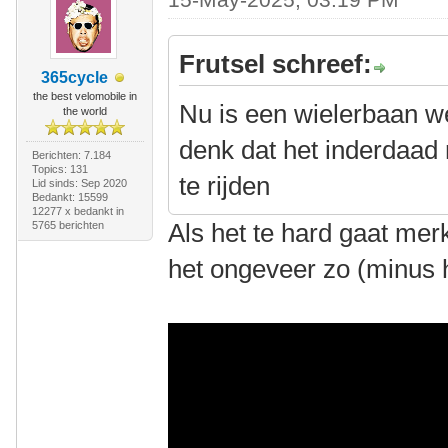
Frutsel schreef:
365cycle
the best velomobile in
Nu is een wielerbaan we
the world
denk dat het inderdaad
Berichten: 7.184
Topics: 131
te rijden
Lid sinds: Sep 2020
Bedankt: 15599
12277 x bedankt in
Als het te hard gaat merk
5765 berichten
het ongeveer zo (minus 