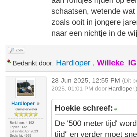
aan rondjes rijden op ee
schaatsen, wetende wat s
zoals ooit in jongere ja
naar een nichtje in de 
Zoek
Hardloper
,
Willeke_I
Bedankt door:
28-Jun-2025, 12:55 PM
(Dit 
2025, 01:01 PM door
Hardloper
.
Hardloper
Hoekie schreef:
Kilometervreter
De '500 meter tijd' wor
Berichten: 4.192
Topics: 132
Lid sinds: Apr 2023
tijd" en verder moet sne
Bedankt: 4665