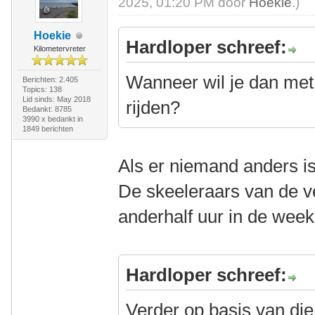
2025, 01:20 PM door
Hoekie
.)
Hoekie
Hardloper schreef:
Kilometervreter
Wanneer wil je dan met 
Berichten: 2.405
Topics: 138
Lid sinds: May 2018
rijden?
Bedankt: 8785
3990 x bedankt in
1849 berichten
Als er niemand anders is
De skeeleraars van de ve
anderhalf uur in de wee
Hardloper schreef:
Verder op basis van die