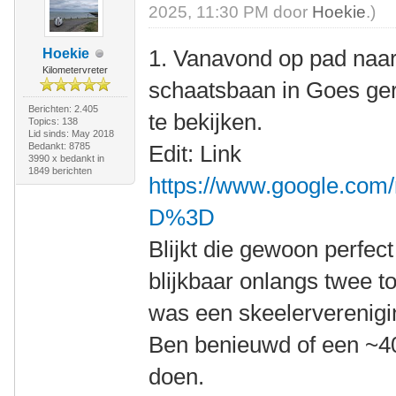
2025, 11:30 PM door
Hoekie
.)
1. Vanavond op pad naar 
Hoekie
Kilometervreter
schaatsbaan in Goes ge
Berichten: 2.405
te bekijken.
Topics: 138
Lid sinds: May 2018
Bedankt: 8785
Edit: Link
3990 x bedankt in
1849 berichten
https://www.google.com
D%3D
Blijkt die gewoon perfec
blijkbaar onlangs twee t
was een skeelerverenigi
Ben benieuwd of een ~4
doen.