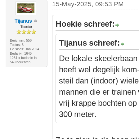
15-May-2025, 09:53 PM
Tijanus
Hoekie schreef:
Toerder
Tijanus schreef:
Berichten: 556
Topics: 3
Lid sinds: Jan 2024
Bedankt: 1645
De lokale skeelerbaan h
1261 x bedankt in
549 berichten
heeft wel degelijk kom
steil dan (indoor) wiel
mannen die er trainen we
vrij krappe bochten o
300 meter.