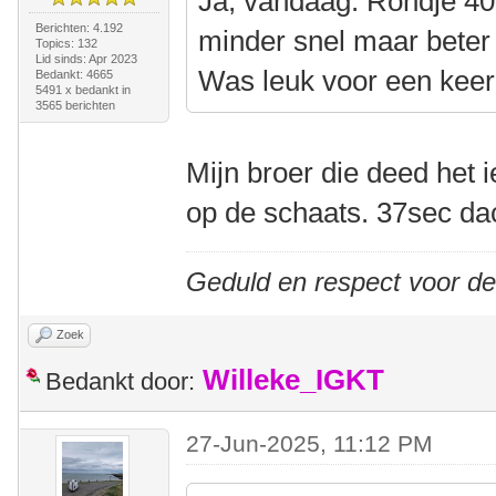
Ja, vandaag. Rondje 40
Berichten: 4.192
minder snel maar beter
Topics: 132
Lid sinds: Apr 2023
Was leuk voor een keer
Bedankt: 4665
5491 x bedankt in
3565 berichten
Mijn broer die deed het 
op de schaats. 37sec dac
Geduld en respect voor d
Zoek
Willeke_IGKT
Bedankt door:
27-Jun-2025, 11:12 PM