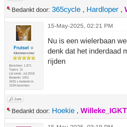
365cycle
,
Hardloper
,
Bedankt door:
15-May-2025, 02:21 PM
Nu is een wielerbaan wel
Frutsel
denk dat het inderdaad 
Kilometervreter
rijden
Berichten: 1.871
Topics: 11
Lid sinds: Jul 2019
Bedankt: 1051
3435 x bedankt in
1534 berichten
Zoek
Hoekie
,
Willeke_IGKT
Bedankt door:
15-May-2025, 03:19 PM