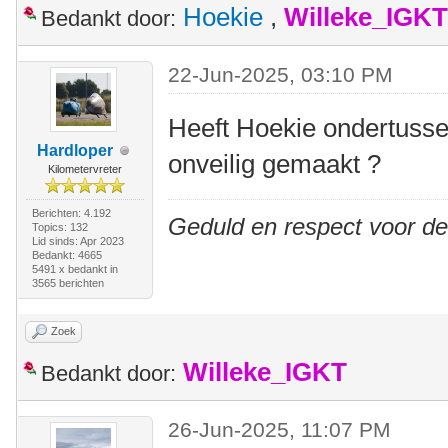
Hoekie
,
Willeke_IGKT
Bedankt door:
22-Jun-2025, 03:10 PM
Heeft Hoekie ondertussen
Hardloper
onveilig gemaakt ?
Kilometervreter
Berichten: 4.192
Geduld en respect voor d
Topics: 132
Lid sinds: Apr 2023
Bedankt: 4665
5491 x bedankt in
3565 berichten
Zoek
Willeke_IGKT
Bedankt door:
26-Jun-2025, 11:07 PM