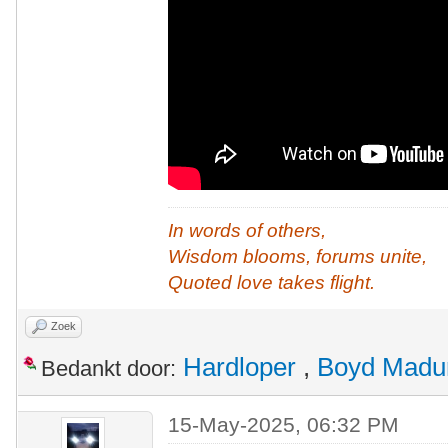
In words of others,
Wisdom blooms, forums unite,
Quoted love takes flight.
Zoek
Hardloper
,
Boyd Madu
Bedankt door:
15-May-2025, 06:32 PM