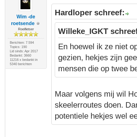
Hardloper schreef:
Wim -de
roetsende
Willeke_IGKT schree
Roeifietser
Berichten: 7.594
En hoewel ik ze niet o
Topics: 190
Lid sinds: Apr 2017
gezien, hekjes zijn ge
Bedankt: 3660
11216 x bedankt in
5340 berichten
mensen die op twee b
Maar volgens mij wil Hoe
skeelerroutes doen. Dan
potentiele hekjes wel e