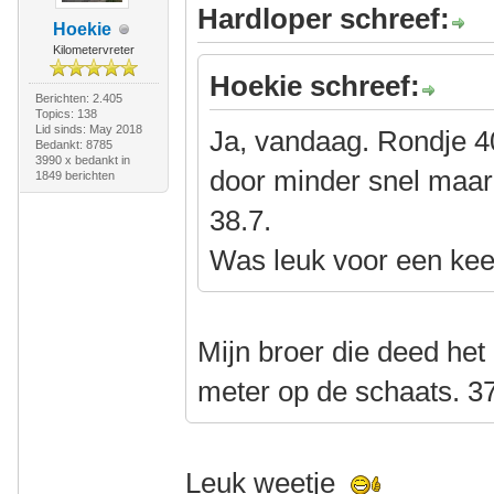
Hardloper schreef:
Hoekie
Kilometervreter
Hoekie schreef:
Berichten: 2.405
Topics: 138
Lid sinds: May 2018
Ja, vandaag. Rondje 4
Bedankt: 8785
3990 x bedankt in
door minder snel maar
1849 berichten
38.7.
Was leuk voor een kee
Mijn broer die deed het 
meter op de schaats. 37
Leuk weetje