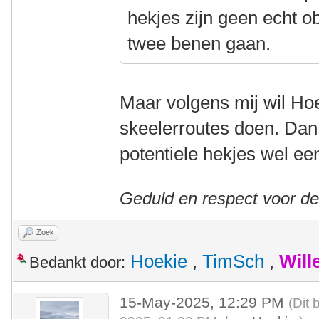
hekjes zijn geen echt o
twee benen gaan.
Maar volgens mij wil Hoek
skeelerroutes doen. Dan 
potentiele hekjes wel ee
Geduld en respect voor d
Zoek
Hoekie
,
TimSch
,
Will
Bedankt door:
15-May-2025, 12:29 PM
(Dit 