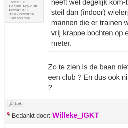
heeft wel degelijk kom-
Topics: 138
Lid sinds: May 2018
steil dan (indoor) wiele
Bedankt: 8785
3990 x bedankt in
1849 berichten
mannen die er trainen wel
vrij krappe bochten op
meter.
Zo te zien is de baan n
een club ? En dus ook nie
?
Zoek
Willeke_IGKT
Bedankt door: