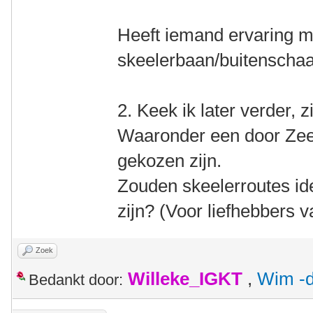
Heeft iemand ervaring me
skeelerbaan/buitenscha
2. Keek ik later verder, z
Waaronder een door Zeel
gekozen zijn.
Zouden skeelerroutes ide
zijn? (Voor liefhebbers v
Zoek
Willeke_IGKT
,
Wim -d
Bedankt door: