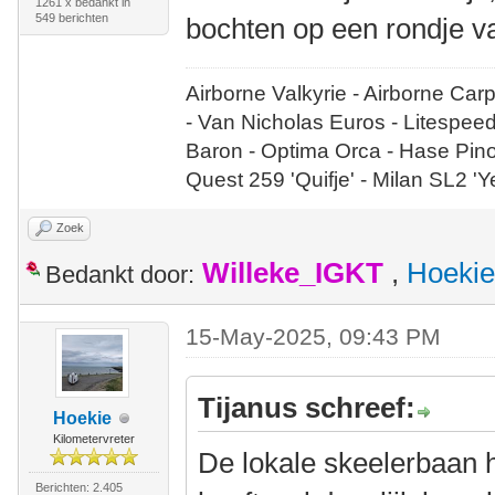
1261 x bedankt in
549 berichten
bochten op een rondje v
Airborne Valkyrie - Airborne Car
- Van Nicholas Euros - Litespee
Baron - Optima Orca - Hase Pin
Quest 259 'Quifje' - Milan SL2 '
Zoek
Willeke_IGKT
,
Hoekie
Bedankt door:
15-May-2025, 09:43 PM
Tijanus schreef:
Hoekie
Kilometervreter
De lokale skeelerbaan hi
Berichten: 2.405