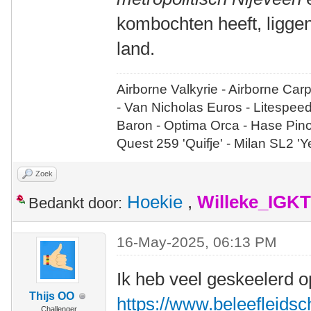
kombochten heeft, liggen
land.
Airborne Valkyrie - Airborne Car
- Van Nicholas Euros - Litespee
Baron - Optima Orca - Hase Pin
Quest 259 'Quifje' - Milan SL2 '
Zoek
Hoekie
,
Willeke_IGKT
Bedankt door:
16-May-2025, 06:13 PM
Ik heb veel geskeelerd op
Thijs OO
https://www.beleefleidsche
Challenger