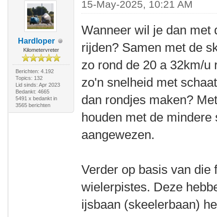
15-May-2025, 10:21 AM
Wanneer wil je dan met d
Hardloper
rijden? Samen met de sk
Kilometervreter
zo rond de 20 a 32km/u r
Berichten: 4.192
Topics: 132
zo'n snelheid met schaats
Lid sinds: Apr 2023
Bedankt: 4665
dan rondjes maken? Met
5491 x bedankt in
3565 berichten
houden met de mindere s
aangewezen.
Verder op basis van die 
wielerpistes. Deze hebb
ijsbaan (skeelerbaan) hee