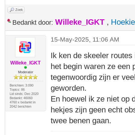
Zoek
Willeke_IGKT
,
Hoekie
Bedankt door:
15-May-2025, 11:06 AM
Ik ken de skeeler routes
Willeke_IGKT
het begin waren ze een p
Moderator
tegenwoordig zijn er veel
Berichten: 3.090
geworden.
Topics: 86
Lid sinds: Dec 2020
En hoewel ik ze niet op 
Bedankt: 46060
4760 x bedankt in
2042 berichten
hekjes zijn geen echt o
twee benen gaan.