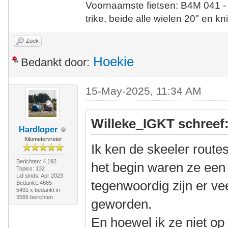
Voornaamste fietsen: B4M 041 -
trike, beide alle wielen 20" en kn
Zoek
Hoekie
Bedankt door:
15-May-2025, 11:34 AM
Willeke_IGKT schreef
Hardloper
Kilometervreter
Ik ken de skeeler route
Berichten: 4.192
het begin waren ze een 
Topics: 132
Lid sinds: Apr 2023
tegenwoordig zijn er vee
Bedankt: 4665
5491 x bedankt in
3565 berichten
geworden.
En hoewel ik ze niet op