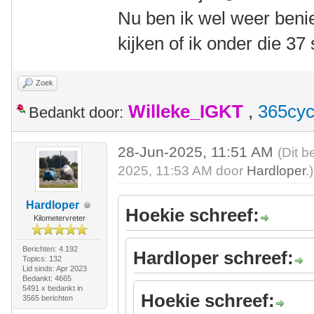
Nu ben ik wel weer ben
kijken of ik onder die 3
Zoek
Willeke_IGKT
,
365cyc
Bedankt door:
28-Jun-2025, 11:51 AM
(Dit b
2025, 11:53 AM door
Hardloper
.)
Hardloper
Hoekie schreef:
Kilometervreter
Berichten: 4.192
Hardloper schreef:
Topics: 132
Lid sinds: Apr 2023
Bedankt: 4665
5491 x bedankt in
Hoekie schreef:
3565 berichten