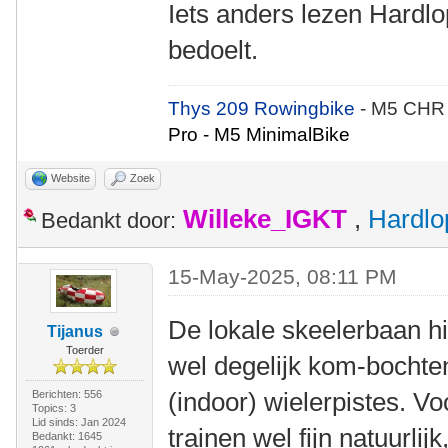
Iets anders lezen Hardlop
bedoelt.
Thys 209 Rowingbike
- M5 CHR
Pro - M5 MinimalBike
Website
Zoek
Willeke_IGKT
,
Hardlo
Bedankt door:
15-May-2025, 08:11 PM
De lokale skeelerbaan hie
Tijanus
Toerder
wel degelijk kom-bochten.
(indoor) wielerpistes. V
Berichten: 556
Topics: 3
Lid sinds: Jan 2024
trainen wel fijn natuurlijk
Bedankt: 1645