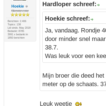
Hardloper schreef:
Hoekie
Kilometervreter
Hoekie schreef:
Berichten: 2.406
Topics: 138
Lid sinds: May 2018
Ja, vandaag. Rondje 4
Bedankt: 8785
3991 x bedankt in
door minder snel maar
1850 berichten
38.7.
Was leuk voor een kee
Mijn broer die deed het 
meter op de schaats. 37
Leuk weetje