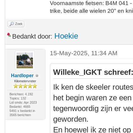
Voornaamste fietsen: B4M 041 -
trike, beide alle wielen 20" en kn
Zoek
Hoekie
Bedankt door:
15-May-2025, 11:34 AM
Willeke_IGKT schreef
Hardloper
Kilometervreter
Ik ken de skeeler route
Berichten: 4.192
het begin waren ze een 
Topics: 132
Lid sinds: Apr 2023
tegenwoordig zijn er vee
Bedankt: 4665
5491 x bedankt in
3565 berichten
geworden.
En hoewel ik ze niet op