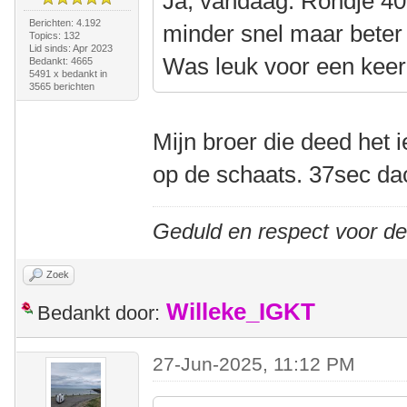
Ja, vandaag. Rondje 40
Berichten: 4.192
minder snel maar beter
Topics: 132
Lid sinds: Apr 2023
Was leuk voor een keer
Bedankt: 4665
5491 x bedankt in
3565 berichten
Mijn broer die deed het 
op de schaats. 37sec dac
Geduld en respect voor d
Zoek
Willeke_IGKT
Bedankt door:
27-Jun-2025, 11:12 PM