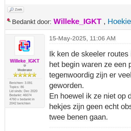
Zoek
Willeke_IGKT
,
Hoekie
Bedankt door:
15-May-2025, 11:06 AM
Ik ken de skeeler routes
Willeke_IGKT
het begin waren ze een p
Moderator
tegenwoordig zijn er veel
Berichten: 3.091
geworden.
Topics: 86
Lid sinds: Dec 2020
En hoewel ik ze niet op 
Bedankt: 46074
4760 x bedankt in
2042 berichten
hekjes zijn geen echt o
twee benen gaan.