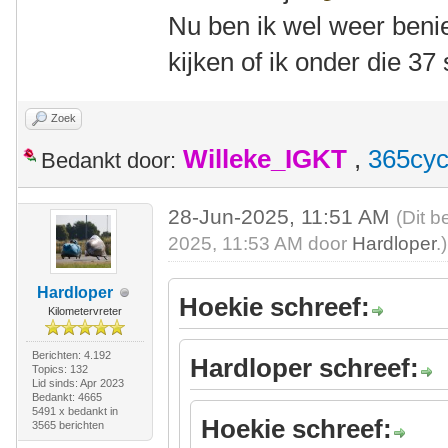
Nu ben ik wel weer ben
kijken of ik onder die 3
Zoek
Willeke_IGKT
,
365cyc
Bedankt door:
28-Jun-2025, 11:51 AM
(Dit b
2025, 11:53 AM door
Hardloper
.)
Hardloper
Hoekie schreef:
Kilometervreter
Berichten: 4.192
Hardloper schreef:
Topics: 132
Lid sinds: Apr 2023
Bedankt: 4665
5491 x bedankt in
Hoekie schreef:
3565 berichten