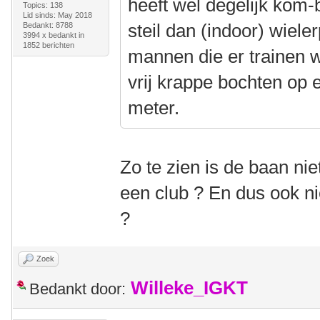
heeft wel degelijk kom-
Topics: 138
Lid sinds: May 2018
steil dan (indoor) wiele
Bedankt: 8788
3994 x bedankt in
1852 berichten
mannen die er trainen wel
vrij krappe bochten op
meter.
Zo te zien is de baan n
een club ? En dus ook nie
?
Zoek
Willeke_IGKT
Bedankt door: