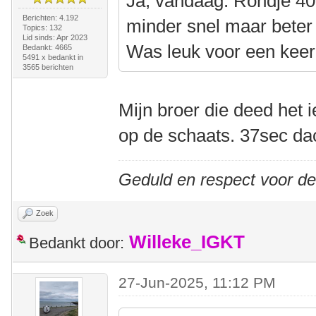
Ja, vandaag. Rondje 40
Berichten: 4.192
minder snel maar beter
Topics: 132
Lid sinds: Apr 2023
Was leuk voor een keer
Bedankt: 4665
5491 x bedankt in
3565 berichten
Mijn broer die deed het 
op de schaats. 37sec dac
Geduld en respect voor d
Zoek
Willeke_IGKT
Bedankt door:
27-Jun-2025, 11:12 PM