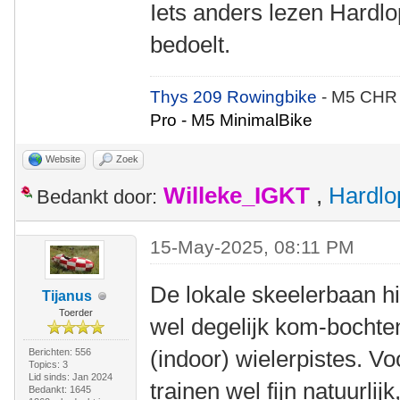
Iets anders lezen Hardlop
bedoelt.
Thys 209 Rowingbike
- M5 CHR
Pro - M5 MinimalBike
Website
Zoek
Willeke_IGKT
,
Hardlo
Bedankt door:
15-May-2025, 08:11 PM
De lokale skeelerbaan hie
Tijanus
Toerder
wel degelijk kom-bochten.
(indoor) wielerpistes. V
Berichten: 556
Topics: 3
Lid sinds: Jan 2024
trainen wel fijn natuurlijk
Bedankt: 1645