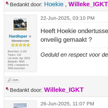
Hoekie
,
Willeke_IGKT
Bedankt door:
22-Jun-2025, 03:10 PM
Heeft Hoekie ondertussen
Hardloper
onveilig gemaakt ?
Kilometervreter
Berichten: 4.192
Geduld en respect voor d
Topics: 132
Lid sinds: Apr 2023
Bedankt: 4665
5491 x bedankt in
3565 berichten
Zoek
Willeke_IGKT
Bedankt door:
26-Jun-2025, 11:07 PM