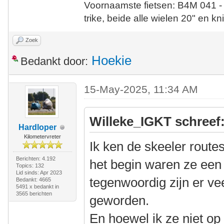
Voornaamste fietsen: B4M 041 -
trike, beide alle wielen 20" en kn
Zoek
Hoekie
Bedankt door:
15-May-2025, 11:34 AM
Willeke_IGKT schreef
Hardloper
Kilometervreter
Ik ken de skeeler route
Berichten: 4.192
het begin waren ze een 
Topics: 132
Lid sinds: Apr 2023
tegenwoordig zijn er vee
Bedankt: 4665
5491 x bedankt in
3565 berichten
geworden.
En hoewel ik ze niet op