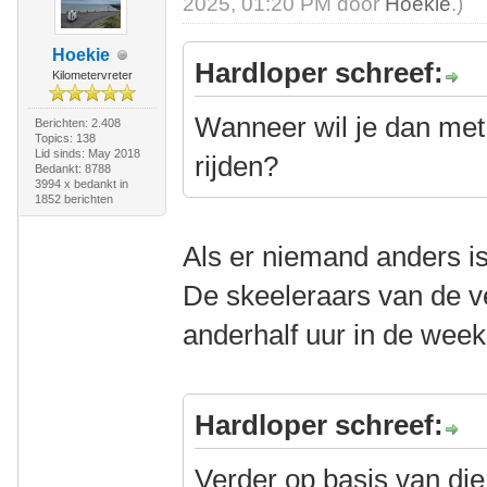
2025, 01:20 PM door
Hoekie
.)
Hoekie
Hardloper schreef:
Kilometervreter
Wanneer wil je dan met 
Berichten: 2.408
Topics: 138
Lid sinds: May 2018
rijden?
Bedankt: 8788
3994 x bedankt in
1852 berichten
Als er niemand anders is
De skeeleraars van de ve
anderhalf uur in de wee
Hardloper schreef:
Verder op basis van die