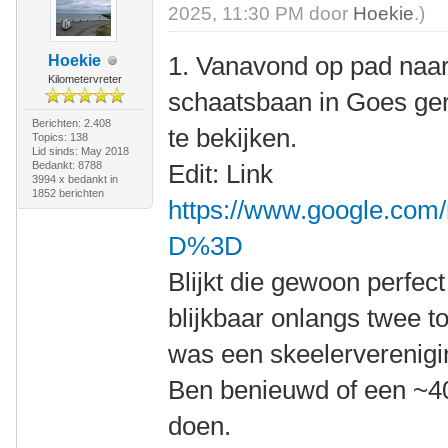
2025, 11:30 PM door
Hoekie
.)
1. Vanavond op pad naar 
Hoekie
Kilometervreter
schaatsbaan in Goes ge
Berichten: 2.408
te bekijken.
Topics: 138
Lid sinds: May 2018
Bedankt: 8788
Edit: Link
3994 x bedankt in
1852 berichten
https://www.google.com
D%3D
Blijkt die gewoon perfec
blijkbaar onlangs twee t
was een skeelerverenigi
Ben benieuwd of een ~4
doen.