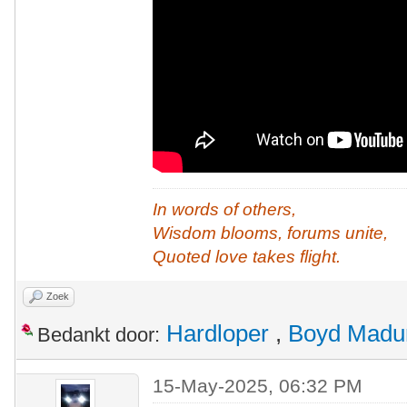
In words of others,
Wisdom blooms, forums unite,
Quoted love takes flight.
Zoek
Hardloper
,
Boyd Madu
Bedankt door:
15-May-2025, 06:32 PM