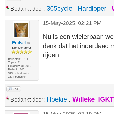
365cycle
,
Hardloper
,
Bedankt door:
15-May-2025, 02:21 PM
Nu is een wielerbaan wel
Frutsel
denk dat het inderdaad 
Kilometervreter
rijden
Berichten: 1.871
Topics: 11
Lid sinds: Jul 2019
Bedankt: 1051
3435 x bedankt in
1534 berichten
Zoek
Hoekie
,
Willeke_IGKT
Bedankt door:
15-May-2025, 03:19 PM