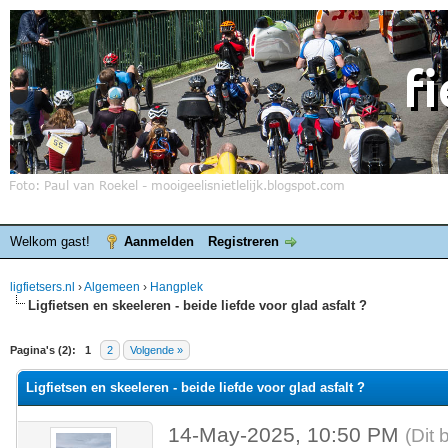
Welkom gast!
Aanmelden
Registreren
ligfietsers.nl
›
Algemeen
›
Hangplek
Ligfietsen en skeeleren - beide liefde voor glad asfalt ?
elde waardering is 0
Pagina's (2):
1
2
Volgende »
Ligfietsen en skeeleren - beide liefde voor glad asfalt ?
14-May-2025, 10:50 PM
(Dit 