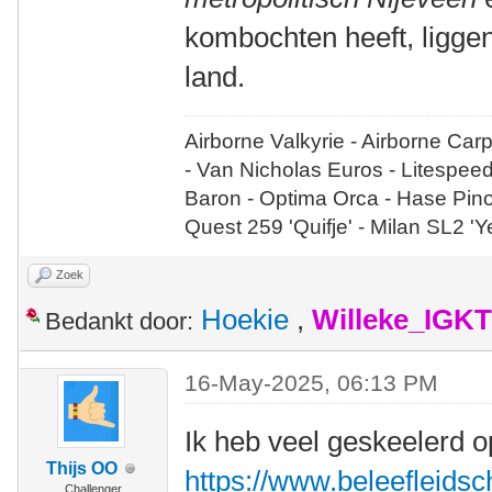
kombochten heeft, liggen
land.
Airborne Valkyrie - Airborne Car
- Van Nicholas Euros - Litespee
Baron - Optima Orca - Hase Pin
Quest 259 'Quifje' - Milan SL2 '
Zoek
Hoekie
,
Willeke_IGKT
Bedankt door:
16-May-2025, 06:13 PM
Ik heb veel geskeelerd op
Thijs OO
https://www.beleefleidsche
Challenger