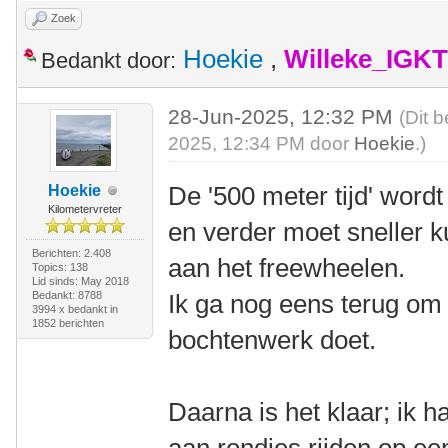
Zoek
Hoekie
,
Willeke_IGKT
Bedankt door:
28-Jun-2025, 12:32 PM
(Dit 
2025, 12:34 PM door
Hoekie
.)
De '500 meter tijd' wordt
Hoekie
Kilometervreter
en verder moet sneller k
Berichten: 2.408
aan het freewheelen.
Topics: 138
Lid sinds: May 2018
Bedankt: 8788
Ik ga nog eens terug om 
3994 x bedankt in
1852 berichten
bochtenwerk doet.
Daarna is het klaar; ik h