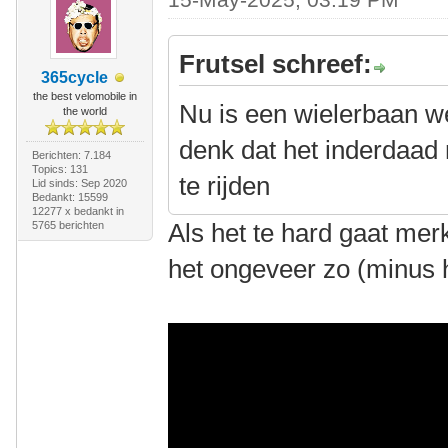
Frutsel schreef:
365cycle
the best velomobile in
Nu is een wielerbaan we
the world
denk dat het inderdaad
Berichten: 7.184
Topics: 131
te rijden
Lid sinds: Sep 2020
Bedankt: 15599
12277 x bedankt in
Als het te hard gaat merk
5765 berichten
het ongeveer zo (minus 