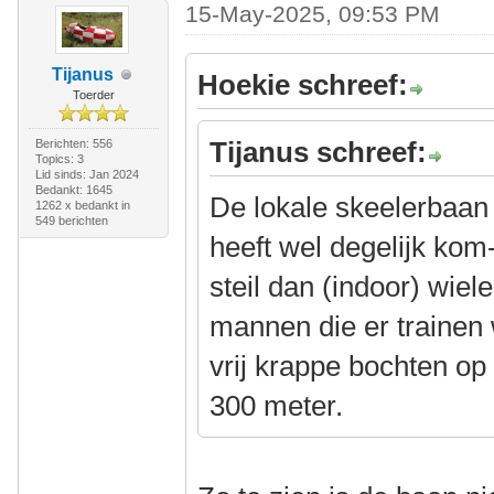
15-May-2025, 09:53 PM
Tijanus
Hoekie schreef:
Toerder
Tijanus schreef:
Berichten: 556
Topics: 3
Lid sinds: Jan 2024
Bedankt: 1645
De lokale skeelerbaan h
1262 x bedankt in
549 berichten
heeft wel degelijk kom
steil dan (indoor) wiel
mannen die er trainen we
vrij krappe bochten o
300 meter.