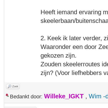
Heeft iemand ervaring me
skeelerbaan/buitenscha
2. Keek ik later verder, z
Waaronder een door Zeel
gekozen zijn.
Zouden skeelerroutes ide
zijn? (Voor liefhebbers v
Zoek
Willeke_IGKT
,
Wim -d
Bedankt door: