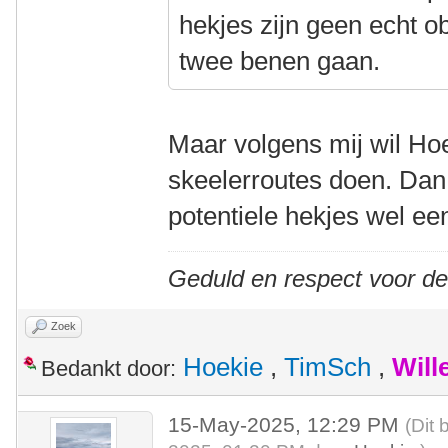
hekjes zijn geen echt o
twee benen gaan.
Maar volgens mij wil Hoek
skeelerroutes doen. Dan 
potentiele hekjes wel ee
Geduld en respect voor d
Zoek
Hoekie
,
TimSch
,
Will
Bedankt door:
15-May-2025, 12:29 PM
(Dit 