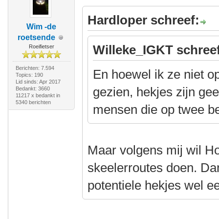
Hardloper schreef:
Wim -de
roetsende
Willeke_IGKT schree
Roeifietser
Berichten: 7.594
En hoewel ik ze niet o
Topics: 190
Lid sinds: Apr 2017
gezien, hekjes zijn ge
Bedankt: 3660
11217 x bedankt in
5340 berichten
mensen die op twee b
Maar volgens mij wil Hoe
skeelerroutes doen. Dan
potentiele hekjes wel e