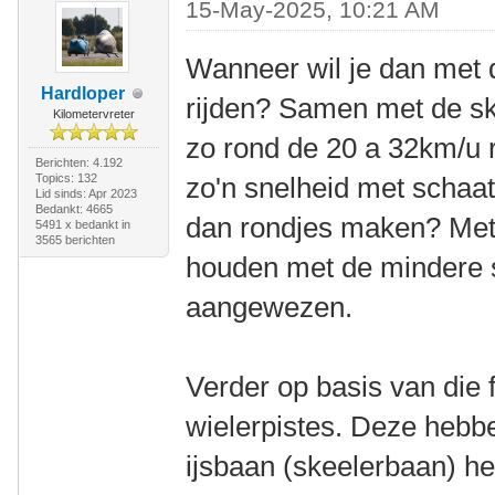
15-May-2025, 10:21 AM
Wanneer wil je dan met d
Hardloper
rijden? Samen met de sk
Kilometervreter
zo rond de 20 a 32km/u r
Berichten: 4.192
Topics: 132
zo'n snelheid met schaats
Lid sinds: Apr 2023
Bedankt: 4665
dan rondjes maken? Met
5491 x bedankt in
3565 berichten
houden met de mindere s
aangewezen.
Verder op basis van die 
wielerpistes. Deze hebb
ijsbaan (skeelerbaan) hee