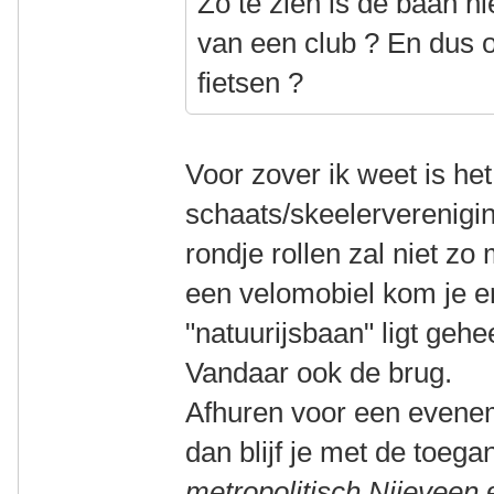
Zo te zien is de baan 
van een club ? En dus o
fietsen ?
Voor zover ik weet is h
schaats/skeelerverenigi
rondje rollen zal niet z
een velomobiel kom je er
"natuurijsbaan" ligt geh
Vandaar ook de brug.
Afhuren voor een evenem
dan blijf je met de toeg
metropolitisch Nijeveen
e