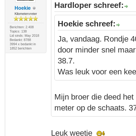
Hardloper schreef:
Hoekie
Kilometervreter
Hoekie schreef:
Berichten: 2.408
Topics: 138
Lid sinds: May 2018
Ja, vandaag. Rondje 4
Bedankt: 8788
3994 x bedankt in
door minder snel maar
1852 berichten
38.7.
Was leuk voor een kee
Mijn broer die deed het 
meter op de schaats. 37
Leuk weetje