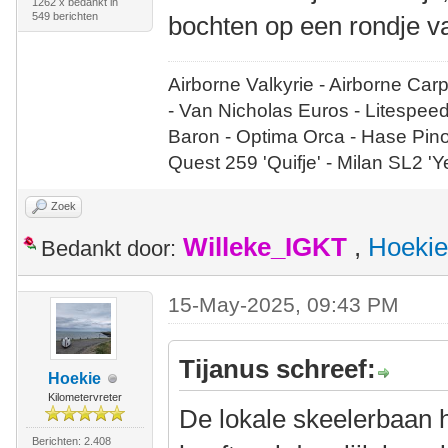
1262 x bedankt in
549 berichten
bochten op een rondje v
Airborne Valkyrie - Airborne Car
- Van Nicholas Euros - Litespee
Baron - Optima Orca - Hase Pin
Quest 259 'Quifje' - Milan SL2 '
Zoek
Willeke_IGKT
,
Hoekie
Bedankt door:
15-May-2025, 09:43 PM
Tijanus schreef:
Hoekie
Kilometervreter
De lokale skeelerbaan hi
Berichten: 2.408