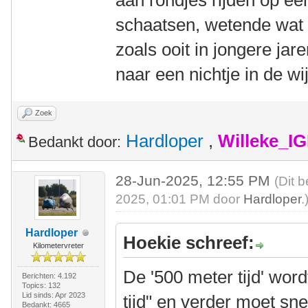
aan rondjes rijden op ee
schaatsen, wetende wat s
zoals ooit in jongere ja
naar een nichtje in de 
Zoek
Hardloper
,
Willeke_I
Bedankt door:
28-Jun-2025, 12:55 PM
(Dit 
2025, 01:01 PM door
Hardloper
.
Hardloper
Hoekie schreef:
Kilometervreter
De '500 meter tijd' wor
Berichten: 4.192
Topics: 132
Lid sinds: Apr 2023
tijd" en verder moet sne
Bedankt: 4665