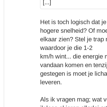
[...]
Het is toch logisch dat j
hogere snelheid? Of moet
elkaar zien? Stel je trap
waardoor je die 1-2
km/h wint... die energie
vandaan komen en tenzij 
gestegen is moet je lic
leveren.
Als ik vragen mag; wat 