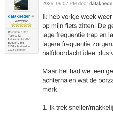
2025, 09:07 PM door
dataknede
Ik heb vorige week weer 
datakneder
WAWelaar
op mijn fiets zitten. De
Berichten: 1.312
lage frequentie trap en 
Topics: 32
Lid sinds: Jul 2021
lagere frequentie zorgen.
Bedankt: 853
2734 x bedankt in
1235 berichten
halfdoordacht idee, dus 
Maar het had wel een gev
achterhalen wat de oorza
merk.
1. Ik trek sneller/makkeli