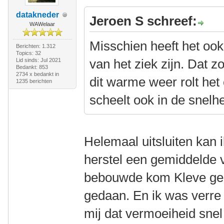
datakneder
Jeroen S schreef:
WAWelaar
Misschien heeft het ook
Berichten: 1.312
Topics: 32
van het ziek zijn. Dat 
Lid sinds: Jul 2021
Bedankt: 853
2734 x bedankt in
dit warme weer rolt he
1235 berichten
scheelt ook in de snelhe
Helemaal uitsluiten kan i
herstel een gemiddelde 
bebouwde kom Kleve geha
gedaan. En ik was verre 
mij dat vermoeiheid snel