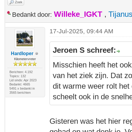
Zoek
Willeke_IGKT
,
Tijanu
Bedankt door:
17-Jul-2025, 09:44 AM
Jeroen S schreef:
Hardloper
Kilometervreter
Misschien heeft het ook
Berichten: 4.192
van het ziek zijn. Dat 
Topics: 132
Lid sinds: Apr 2023
dit warme weer rolt he
Bedankt: 4665
5491 x bedankt in
3565 berichten
scheelt ook in de snelhe
Gisteren was het hier r
gehad en wat denk je. Vo