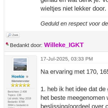
wieltjes niet lekker door.
Geduld en respect voor d
Zoek
Willeke_IGKT
Bedankt door:
17-Jul-2025, 03:33 PM
Na ervaring met 170, 16
Hoekie
Kilometervreter
1. heb ik het idee dat de
Berichten: 2.408
Topics: 138
het beste meegenomen w
Lid sinds: May 2018
Bedankt: 8788
beslissing/oordeel over
3994 x bedankt in