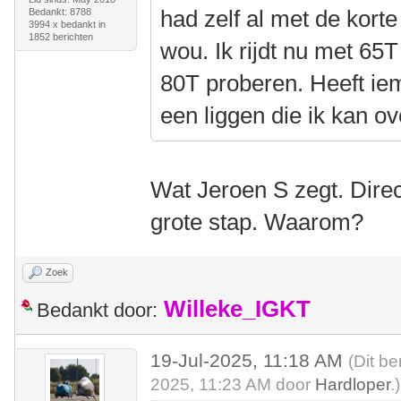
had zelf al met de korte
Bedankt: 8788
3994 x bedankt in
1852 berichten
wou. Ik rijdt nu met 65
80T proberen. Heeft ie
een liggen die ik kan 
Wat Jeroen S zegt. Direc
grote stap. Waarom?
Zoek
Willeke_IGKT
Bedankt door:
19-Jul-2025, 11:18 AM
(Dit be
2025, 11:23 AM door
Hardloper
.)