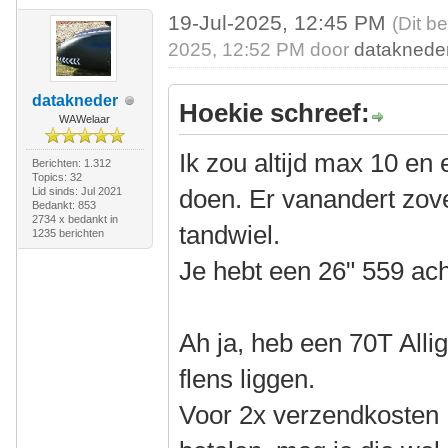
19-Jul-2025, 12:45 PM
(Dit b
2025, 12:52 PM door
dataknede
datakneder
Hoekie schreef:
WAWelaar
Ik zou altijd max 10 en 
Berichten: 1.312
Topics: 32
doen. Er vanandert zove
Lid sinds: Jul 2021
Bedankt: 853
2734 x bedankt in
tandwiel.
1235 berichten
Je hebt een 26" 559 ach
Ah ja, heb een 70T All
flens liggen.
Voor 2x verzendkosten 