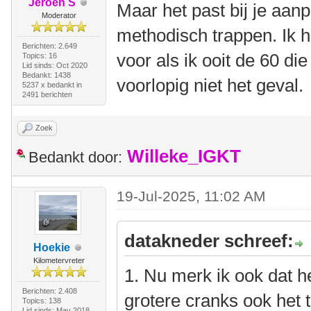
Jeroen S
Maar het past bij je aa
Moderator
methodisch trappen. Ik 
Berichten: 2.649
voor als ik ooit de 60 die 
Topics: 16
Lid sinds: Oct 2020
Bedankt: 1438
voorlopig niet het geval.
5237 x bedankt in
2491 berichten
Zoek
Willeke_IGKT
Bedankt door:
19-Jul-2025, 11:02 AM
datakneder schreef:
Hoekie
Kilometervreter
1. Nu merk ik ook dat he
Berichten: 2.408
grotere cranks ook het 
Topics: 138
Lid sinds: May 2018