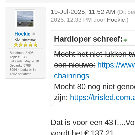
19-Jul-2025, 11:52 AM
(Dit be
2025, 12:33 PM door
Hoekie
.)
Hoekie
Hardloper schreef:
Kilometervreter
Mocht het niet lukken 
Berichten: 2.408
Topics: 138
Lid sinds: May 2018
een nieuwe:
https://www
Bedankt: 8788
3994 x bedankt in
chainrings
1852 berichten
Mocht 80 nog niet gen
zijn:
https://trisled.com
Dat is voor een 43T....V
wordt het € 137,21