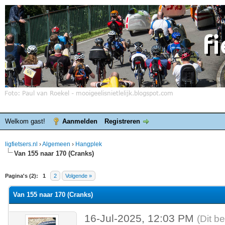
Welkom gast!
Aanmelden
Registreren
ligfietsers.nl
›
Algemeen
›
Hangplek
Van 155 naar 170 (Cranks)
elde waardering is 0
Pagina's (2):
1
2
Volgende »
Van 155 naar 170 (Cranks)
16-Jul-2025, 12:03 PM
(Dit b