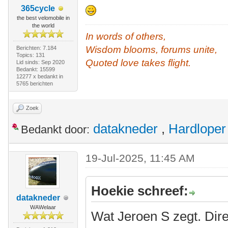
365cycle
the best velomobile in
the world
In words of others,
Wisdom blooms, forums unite,
Berichten: 7.184
Topics: 131
Quoted love takes flight.
Lid sinds: Sep 2020
Bedankt: 15599
12277 x bedankt in
5765 berichten
Zoek
datakneder
,
Hardloper
Bedankt door:
19-Jul-2025, 11:45 AM
Hoekie schreef:
datakneder
WAWelaar
Wat Jeroen S zegt. Dire