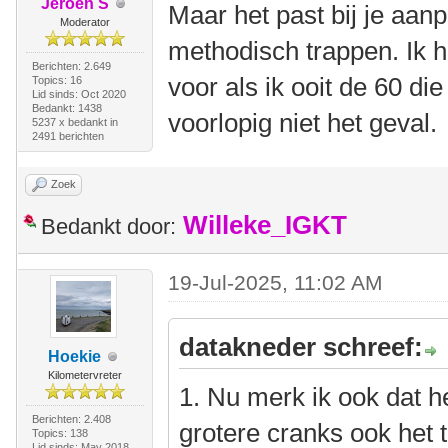
Jeroen S
Maar het past bij je aa
Moderator
methodisch trappen. Ik 
Berichten: 2.649
voor als ik ooit de 60 die 
Topics: 16
Lid sinds: Oct 2020
Bedankt: 1438
voorlopig niet het geval.
5237 x bedankt in
2491 berichten
Zoek
Willeke_IGKT
Bedankt door:
19-Jul-2025, 11:02 AM
datakneder schreef:
Hoekie
Kilometervreter
1. Nu merk ik ook dat he
Berichten: 2.408
grotere cranks ook het 
Topics: 138
Lid sinds: May 2018