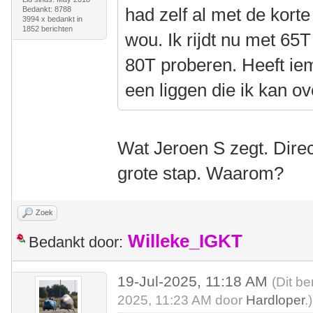
had zelf al met de korte
Bedankt: 8788
3994 x bedankt in
1852 berichten
wou. Ik rijdt nu met 65
80T proberen. Heeft ie
een liggen die ik kan 
Wat Jeroen S zegt. Direc
grote stap. Waarom?
Zoek
Willeke_IGKT
Bedankt door:
19-Jul-2025, 11:18 AM
(Dit be
2025, 11:23 AM door
Hardloper
.)