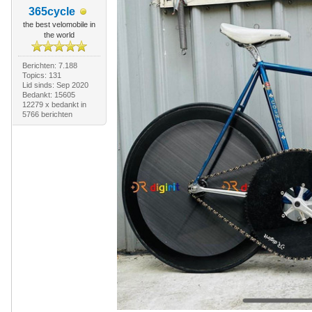
365cycle
the best velomobile in
the world
Berichten: 7.188
Topics: 131
Lid sinds: Sep 2020
Bedankt: 15605
12279 x bedankt in
5766 berichten