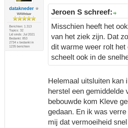
datakneder
Jeroen S schreef:
WAWelaar
Misschien heeft het ook
Berichten: 1.313
Topics: 32
van het ziek zijn. Dat 
Lid sinds: Jul 2021
Bedankt: 853
2734 x bedankt in
dit warme weer rolt he
1235 berichten
scheelt ook in de snelhe
Helemaal uitsluiten kan i
herstel een gemiddelde 
bebouwde kom Kleve geha
gedaan. En ik was verre 
mij dat vermoeiheid snel