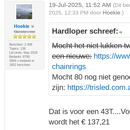
19-Jul-2025, 11:52 AM
(Dit be
2025, 12:33 PM door
Hoekie
.)
Hoekie
Hardloper schreef:
Kilometervreter
Mocht het niet lukken 
Berichten: 2.408
Topics: 138
Lid sinds: May 2018
een nieuwe:
https://www
Bedankt: 8788
3994 x bedankt in
chainrings
1852 berichten
Mocht 80 nog niet gen
zijn:
https://trisled.com
Dat is voor een 43T....V
wordt het € 137,21