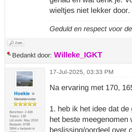
wieltjes niet lekker door.
Geduld en respect voor d
Zoek
Willeke_IGKT
Bedankt door:
17-Jul-2025, 03:33 PM
Na ervaring met 170, 16
Hoekie
Kilometervreter
1. heb ik het idee dat de
Berichten: 2.408
Topics: 138
het beste meegenomen w
Lid sinds: May 2018
Bedankt: 8788
beslissing/oordeel over
3994 x bedankt in