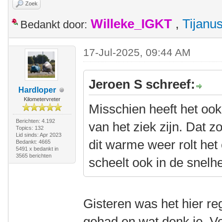
Zoek
Willeke_IGKT
,
Tijanu
Bedankt door:
17-Jul-2025, 09:44 AM
Jeroen S schreef:
Hardloper
Kilometervreter
Misschien heeft het ook
Berichten: 4.192
van het ziek zijn. Dat 
Topics: 132
Lid sinds: Apr 2023
dit warme weer rolt he
Bedankt: 4665
5491 x bedankt in
3565 berichten
scheelt ook in de snelhe
Gisteren was het hier r
gehad en wat denk je. Vo