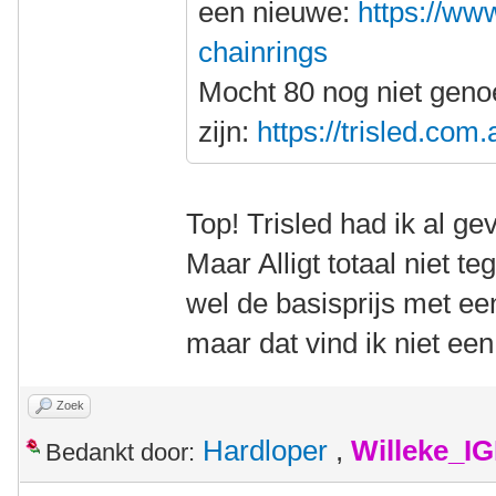
een nieuwe:
https://www
chainrings
Mocht 80 nog niet gen
zijn:
https://trisled.com
Top! Trisled had ik al g
Maar Alligt totaal niet t
wel de basisprijs met ee
maar dat vind ik niet ee
Zoek
Hardloper
,
Willeke_I
Bedankt door: