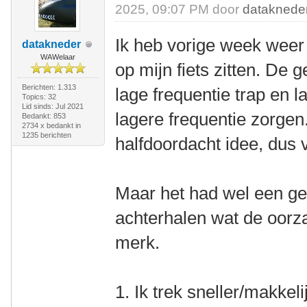
2025, 09:07 PM door
dataknede
Ik heb vorige week weer 
datakneder
WAWelaar
op mijn fiets zitten. De
Berichten: 1.313
lage frequentie trap en 
Topics: 32
Lid sinds: Jul 2021
lagere frequentie zorgen.
Bedankt: 853
2734 x bedankt in
1235 berichten
halfdoordacht idee, dus 
Maar het had wel een gev
achterhalen wat de oorza
merk.
1. Ik trek sneller/makkeli