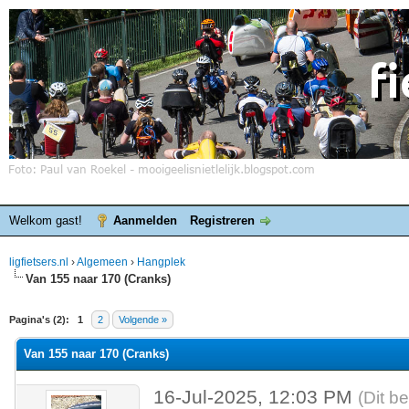
Welkom gast!
Aanmelden
Registreren
ligfietsers.nl
›
Algemeen
›
Hangplek
Van 155 naar 170 (Cranks)
elde waardering is 0
Pagina's (2):
1
2
Volgende »
Van 155 naar 170 (Cranks)
16-Jul-2025, 12:03 PM
(Dit b