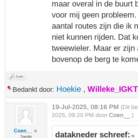
maar overal in de buurt
voor mij geen probleem. 
aantal routes zijn die ik
niet kunnen rijden. Dat k
tweewieler. Maar er zijn
bovenop de berg te kom
Zoek
Hoekie
,
Willeke_IGKT
Bedankt door:
19-Jul-2025, 08:16 PM
(Dit b
2025, 09:20 PM door
Coen__
.)
Coen__
datakneder schreef:
Toerder