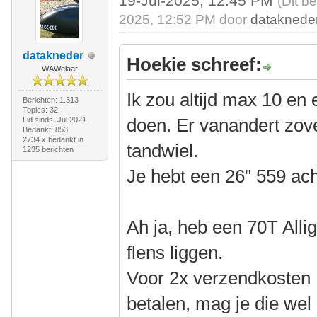
19-Jul-2025, 12:45 PM
(Dit b
2025, 12:52 PM door
dataknede
datakneder
Hoekie schreef:
WAWelaar
Ik zou altijd max 10 en 
Berichten: 1.313
Topics: 32
doen. Er vanandert zove
Lid sinds: Jul 2021
Bedankt: 853
2734 x bedankt in
tandwiel.
1235 berichten
Je hebt een 26" 559 ach
Ah ja, heb een 70T All
flens liggen.
Voor 2x verzendkosten 
betalen, mag je die wel