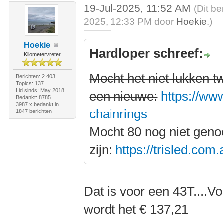
19-Jul-2025, 11:52 AM
(Dit be
2025, 12:33 PM door
Hoekie
.)
Hoekie
Hardloper schreef:
Kilometervreter
Mocht het niet lukken 
Berichten: 2.403
Topics: 137
Lid sinds: May 2018
een nieuwe:
https://www
Bedankt: 8785
3987 x bedankt in
chainrings
1847 berichten
Mocht 80 nog niet gen
zijn:
https://trisled.com
Dat is voor een 43T....V
wordt het € 137,21