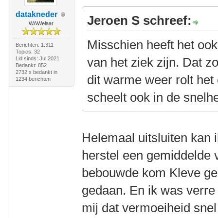
datakneder
Jeroen S schreef:
WAWelaar
Misschien heeft het ook
Berichten: 1.311
Topics: 32
van het ziek zijn. Dat 
Lid sinds: Jul 2021
Bedankt: 852
2732 x bedankt in
dit warme weer rolt he
1234 berichten
scheelt ook in de snelhe
Helemaal uitsluiten kan i
herstel een gemiddelde 
bebouwde kom Kleve geha
gedaan. En ik was verre 
mij dat vermoeiheid snel