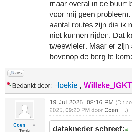
maar overal in de buurt
voor mij geen probleem. 
aantal routes zijn die ik
niet kunnen rijden. Dat k
tweewieler. Maar er zijn
bovenop de berg te kom
Zoek
Hoekie
,
Willeke_IGKT
Bedankt door:
19-Jul-2025, 08:16 PM
(Dit b
2025, 09:20 PM door
Coen__
.)
Coen__
datakneder schreef:
Toerder