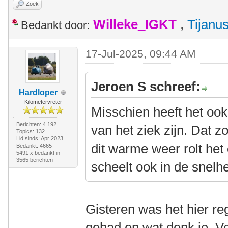
Zoek
Willeke_IGKT
,
Tijanu
Bedankt door:
17-Jul-2025, 09:44 AM
Jeroen S schreef:
Hardloper
Kilometervreter
Misschien heeft het ook
Berichten: 4.192
van het ziek zijn. Dat 
Topics: 132
Lid sinds: Apr 2023
dit warme weer rolt he
Bedankt: 4665
5491 x bedankt in
3565 berichten
scheelt ook in de snelhe
Gisteren was het hier r
gehad en wat denk je. Vo