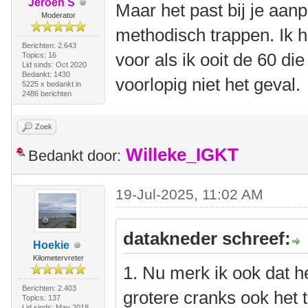
Jeroen S
Maar het past bij je aa
Moderator
methodisch trappen. Ik 
Berichten: 2.643
voor als ik ooit de 60 die 
Topics: 16
Lid sinds: Oct 2020
Bedankt: 1430
voorlopig niet het geval.
5225 x bedankt in
2486 berichten
Zoek
Willeke_IGKT
Bedankt door:
19-Jul-2025, 11:02 AM
datakneder schreef:
Hoekie
Kilometervreter
1. Nu merk ik ook dat he
Berichten: 2.403
grotere cranks ook het 
Topics: 137
Lid sinds: May 2018