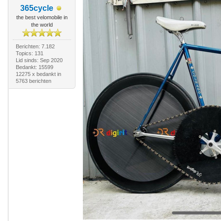
365cycle
the best velomobile in
the world
Berichten: 7.182
Topics: 131
Lid sinds: Sep 2020
Bedankt: 15599
12275 x bedankt in
5763 berichten