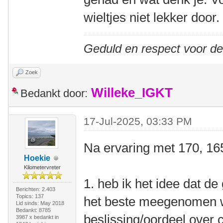
wieltjes niet lekker door.
Geduld en respect voor d
Zoek
Willeke_IGKT
Bedankt door:
17-Jul-2025, 03:33 PM
Na ervaring met 170, 16
Hoekie
Kilometervreter
1. heb ik het idee dat de
Berichten: 2.403
Topics: 137
het beste meegenomen w
Lid sinds: May 2018
Bedankt: 8785
beslissing/oordeel over
3987 x bedankt in