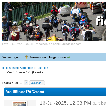
Welkom gast!
Aanmelden
Registreren
ligfietsers.nl
›
Algemeen
›
Hangplek
Van 155 naar 170 (Cranks)
elde waardering is 0
Pagina's (2):
1
2
Volgende »
Van 155 naar 170 (Cranks)
16-Jul-2025, 12:03 PM
(Dit b