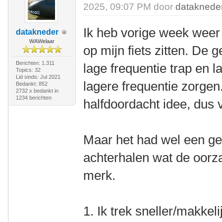
2025, 09:07 PM door
dataknede
Ik heb vorige week weer 
datakneder
WAWelaar
op mijn fiets zitten. De
Berichten: 1.311
lage frequentie trap en 
Topics: 32
Lid sinds: Jul 2021
lagere frequentie zorgen.
Bedankt: 852
2732 x bedankt in
1234 berichten
halfdoordacht idee, dus 
Maar het had wel een gev
achterhalen wat de oorza
merk.
1. Ik trek sneller/makkeli