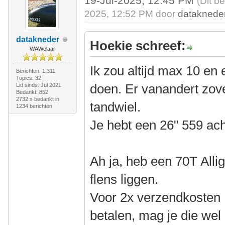
19-Jul-2025, 12:45 PM
(Dit b
2025, 12:52 PM door
dataknede
datakneder
Hoekie schreef:
WAWelaar
Ik zou altijd max 10 en 
Berichten: 1.311
Topics: 32
doen. Er vanandert zove
Lid sinds: Jul 2021
Bedankt: 852
2732 x bedankt in
tandwiel.
1234 berichten
Je hebt een 26" 559 ach
Ah ja, heb een 70T All
flens liggen.
Voor 2x verzendkosten 
betalen, mag je die wel