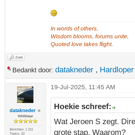
In words of others,
Wisdom blooms, forums unite,
Quoted love takes flight.
Zoek
datakneder
,
Hardloper
Bedankt door:
19-Jul-2025, 11:45 AM
Hoekie schreef:
datakneder
WAWelaar
Wat Jeroen S zegt. Dire
Berichten: 1.311
grote stap. Waarom?
Topics: 32