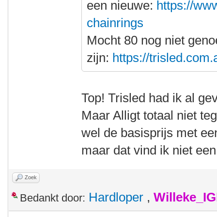
een nieuwe:
https://www
chainrings
Mocht 80 nog niet gen
zijn:
https://trisled.com
Top! Trisled had ik al g
Maar Alligt totaal niet t
wel de basisprijs met ee
maar dat vind ik niet ee
Zoek
Hardloper
,
Willeke_I
Bedankt door: