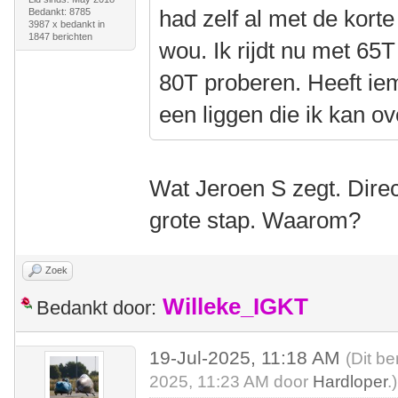
had zelf al met de korte
Bedankt: 8785
3987 x bedankt in
1847 berichten
wou. Ik rijdt nu met 65
80T proberen. Heeft ie
een liggen die ik kan 
Wat Jeroen S zegt. Direc
grote stap. Waarom?
Zoek
Willeke_IGKT
Bedankt door:
19-Jul-2025, 11:18 AM
(Dit be
2025, 11:23 AM door
Hardloper
.)