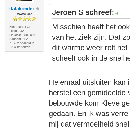
datakneder
Jeroen S schreef:
WAWelaar
Misschien heeft het ook
Berichten: 1.311
Topics: 32
van het ziek zijn. Dat 
Lid sinds: Jul 2021
Bedankt: 852
2732 x bedankt in
dit warme weer rolt he
1234 berichten
scheelt ook in de snelhe
Helemaal uitsluiten kan i
herstel een gemiddelde 
bebouwde kom Kleve geha
gedaan. En ik was verre 
mij dat vermoeiheid snel