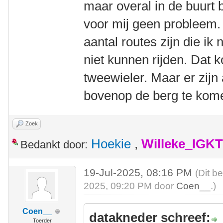
maar overal in de buurt
voor mij geen probleem. 
aantal routes zijn die ik
niet kunnen rijden. Dat k
tweewieler. Maar er zijn
bovenop de berg te kom
Zoek
Hoekie
,
Willeke_IGKT
Bedankt door:
19-Jul-2025, 08:16 PM
(Dit b
2025, 09:20 PM door
Coen__
.)
Coen__
datakneder schreef:
Toerder