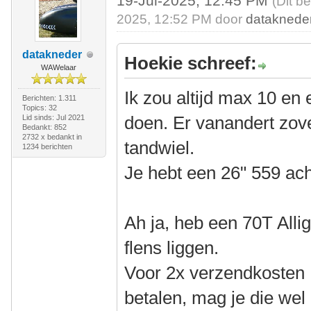
19-Jul-2025, 12:45 PM
(Dit b
2025, 12:52 PM door
dataknede
datakneder
Hoekie schreef:
WAWelaar
Ik zou altijd max 10 en 
Berichten: 1.311
Topics: 32
doen. Er vanandert zove
Lid sinds: Jul 2021
Bedankt: 852
2732 x bedankt in
tandwiel.
1234 berichten
Je hebt een 26" 559 ach
Ah ja, heb een 70T All
flens liggen.
Voor 2x verzendkosten 
betalen, mag je die wel