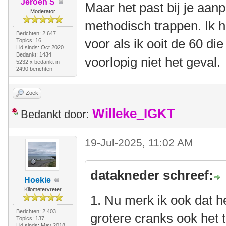
Jeroen S
Maar het past bij je aa
Moderator
methodisch trappen. Ik 
Berichten: 2.647
voor als ik ooit de 60 die 
Topics: 16
Lid sinds: Oct 2020
Bedankt: 1434
voorlopig niet het geval.
5232 x bedankt in
2490 berichten
Zoek
Willeke_IGKT
Bedankt door:
19-Jul-2025, 11:02 AM
datakneder schreef:
Hoekie
Kilometervreter
1. Nu merk ik ook dat he
Berichten: 2.403
grotere cranks ook het 
Topics: 137
Lid sinds: May 2018