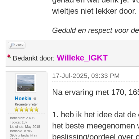
wieltjes niet lekker door.
Geduld en respect voor d
Zoek
Willeke_IGKT
Bedankt door:
17-Jul-2025, 03:33 PM
Na ervaring met 170, 16
Hoekie
Kilometervreter
1. heb ik het idee dat de
Berichten: 2.403
Topics: 137
het beste meegenomen w
Lid sinds: May 2018
Bedankt: 8785
beslissing/oordeel over
3987 x bedankt in