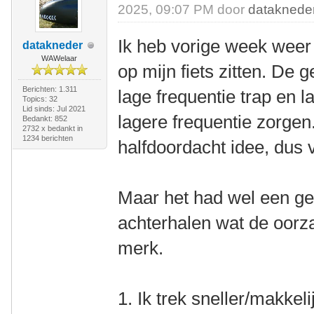
2025, 09:07 PM door
dataknede
Ik heb vorige week weer 
datakneder
WAWelaar
op mijn fiets zitten. De
Berichten: 1.311
lage frequentie trap en 
Topics: 32
Lid sinds: Jul 2021
lagere frequentie zorgen.
Bedankt: 852
2732 x bedankt in
1234 berichten
halfdoordacht idee, dus 
Maar het had wel een gev
achterhalen wat de oorza
merk.
1. Ik trek sneller/makkeli