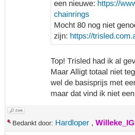
een nieuwe:
https://www
chainrings
Mocht 80 nog niet gen
zijn:
https://trisled.com
Top! Trisled had ik al g
Maar Alligt totaal niet t
wel de basisprijs met ee
maar dat vind ik niet ee
Zoek
Hardloper
,
Willeke_I
Bedankt door: