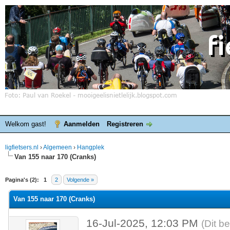
Welkom gast!
Aanmelden
Registreren
ligfietsers.nl
›
Algemeen
›
Hangplek
Van 155 naar 170 (Cranks)
elde waardering is 0
Pagina's (2):
1
2
Volgende »
Van 155 naar 170 (Cranks)
16-Jul-2025, 12:03 PM
(Dit b