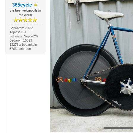
365cycle
the best velomobile in
the world
Berichten: 7.182
Topics: 131
Lid sinds: Sep 2020
Bedankt: 15599
12275 x bedankt in
5763 berichten