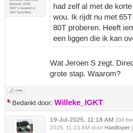
had zelf al met de korte
Bedankt: 8785
3987 x bedankt in
1847 berichten
wou. Ik rijdt nu met 65
80T proberen. Heeft ie
een liggen die ik kan 
Wat Jeroen S zegt. Direc
grote stap. Waarom?
Zoek
Willeke_IGKT
Bedankt door:
19-Jul-2025, 11:18 AM
(Dit be
2025, 11:23 AM door
Hardloper
.)