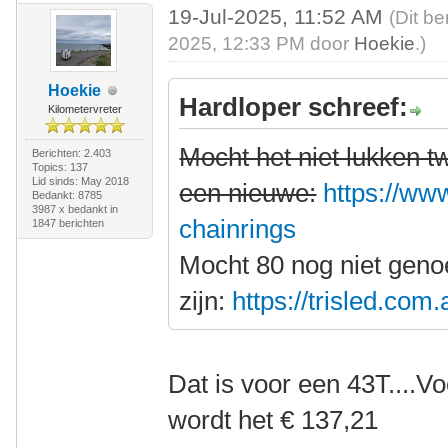
19-Jul-2025, 11:52 AM
(Dit be
2025, 12:33 PM door
Hoekie
.)
Hoekie
Hardloper schreef:
Kilometervreter
Mocht het niet lukken 
Berichten: 2.403
Topics: 137
Lid sinds: May 2018
een nieuwe:
https://www
Bedankt: 8785
3987 x bedankt in
chainrings
1847 berichten
Mocht 80 nog niet gen
zijn:
https://trisled.com
Dat is voor een 43T....V
wordt het € 137,21