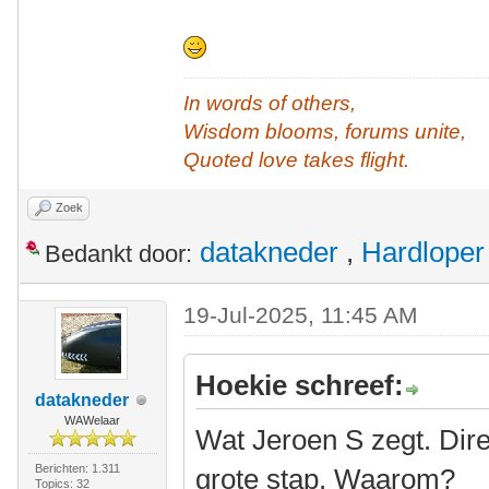
In words of others,
Wisdom blooms, forums unite,
Quoted love takes flight.
Zoek
datakneder
,
Hardloper
Bedankt door:
19-Jul-2025, 11:45 AM
Hoekie schreef:
datakneder
WAWelaar
Wat Jeroen S zegt. Dire
Berichten: 1.311
grote stap. Waarom?
Topics: 32