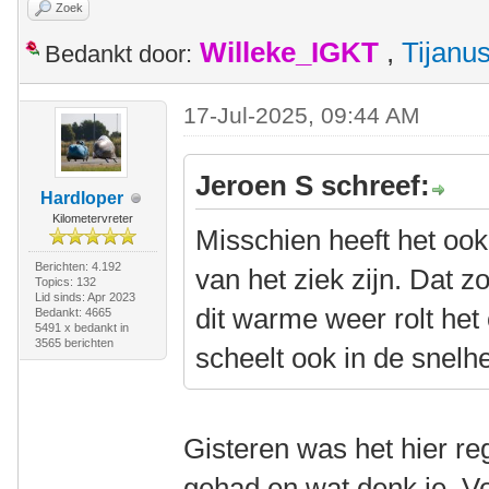
Zoek
Willeke_IGKT
,
Tijanu
Bedankt door:
17-Jul-2025, 09:44 AM
Jeroen S schreef:
Hardloper
Kilometervreter
Misschien heeft het ook
Berichten: 4.192
van het ziek zijn. Dat 
Topics: 132
Lid sinds: Apr 2023
dit warme weer rolt he
Bedankt: 4665
5491 x bedankt in
3565 berichten
scheelt ook in de snelhe
Gisteren was het hier r
gehad en wat denk je. Vo