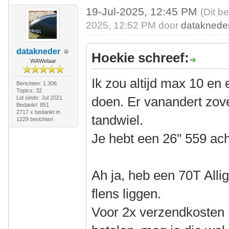
19-Jul-2025, 12:45 PM
(Dit b
2025, 12:52 PM door
dataknede
datakneder
Hoekie schreef:
WAWelaar
Ik zou altijd max 10 en 
Berichten: 1.306
Topics: 32
doen. Er vanandert zove
Lid sinds: Jul 2021
Bedankt: 851
2717 x bedankt in
tandwiel.
1229 berichten
Je hebt een 26" 559 ach
Ah ja, heb een 70T All
flens liggen.
Voor 2x verzendkosten 