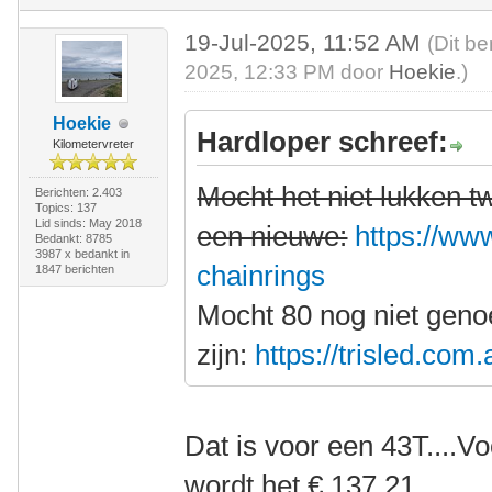
19-Jul-2025, 11:52 AM
(Dit be
2025, 12:33 PM door
Hoekie
.)
Hoekie
Hardloper schreef:
Kilometervreter
Mocht het niet lukken 
Berichten: 2.403
Topics: 137
Lid sinds: May 2018
een nieuwe:
https://www
Bedankt: 8785
3987 x bedankt in
chainrings
1847 berichten
Mocht 80 nog niet gen
zijn:
https://trisled.com
Dat is voor een 43T....V
wordt het € 137,21