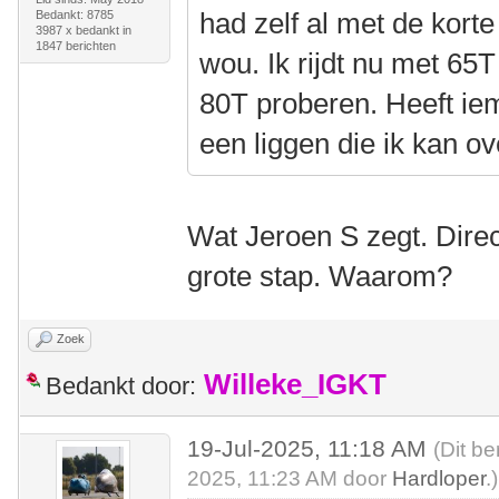
had zelf al met de korte
Bedankt: 8785
3987 x bedankt in
1847 berichten
wou. Ik rijdt nu met 65
80T proberen. Heeft ie
een liggen die ik kan 
Wat Jeroen S zegt. Direc
grote stap. Waarom?
Zoek
Willeke_IGKT
Bedankt door:
19-Jul-2025, 11:18 AM
(Dit be
2025, 11:23 AM door
Hardloper
.)