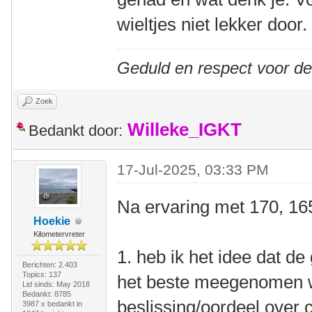
wieltjes niet lekker door.
Geduld en respect voor d
Zoek
Willeke_IGKT
Bedankt door:
17-Jul-2025, 03:33 PM
Na ervaring met 170, 16
Hoekie
Kilometervreter
1. heb ik het idee dat de
Berichten: 2.403
Topics: 137
het beste meegenomen w
Lid sinds: May 2018
Bedankt: 8785
beslissing/oordeel over
3987 x bedankt in