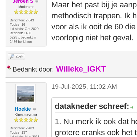
Jeroen S
Maar het past bij je aa
Moderator
methodisch trappen. Ik 
Berichten: 2.643
voor als ik ooit de 60 die 
Topics: 16
Lid sinds: Oct 2020
Bedankt: 1430
voorlopig niet het geval.
5225 x bedankt in
2486 berichten
Zoek
Willeke_IGKT
Bedankt door:
19-Jul-2025, 11:02 AM
datakneder schreef:
Hoekie
Kilometervreter
1. Nu merk ik ook dat he
Berichten: 2.403
grotere cranks ook het 
Topics: 137
Lid sinds: May 2018