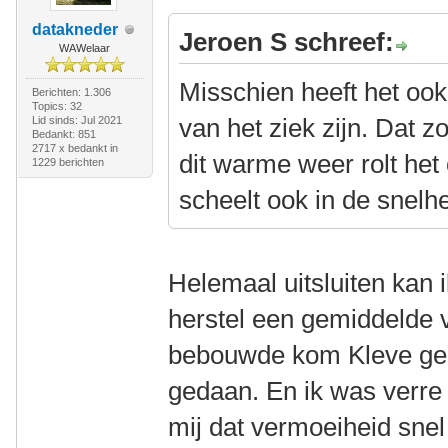
datakneder
Jeroen S schreef:
WAWelaar
Misschien heeft het ook
Berichten: 1.306
Topics: 32
van het ziek zijn. Dat 
Lid sinds: Jul 2021
Bedankt: 851
2717 x bedankt in
dit warme weer rolt he
1229 berichten
scheelt ook in de snelhe
Helemaal uitsluiten kan i
herstel een gemiddelde 
bebouwde kom Kleve geha
gedaan. En ik was verre 
mij dat vermoeiheid snel