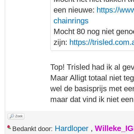
een nieuwe:
https://www
chainrings
Mocht 80 nog niet gen
zijn:
https://trisled.com
Top! Trisled had ik al g
Maar Alligt totaal niet t
wel de basisprijs met ee
maar dat vind ik niet ee
Zoek
Hardloper
,
Willeke_I
Bedankt door: