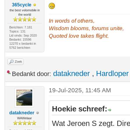
365cycle
the best velomobile in
the world
In words of others,
Wisdom blooms, forums unite,
Berichten: 7.181
Topics: 131
Quoted love takes flight.
Lid sinds: Sep 2020
Bedankt: 15596
12270 x bedankt in
5762 berichten
Zoek
datakneder
,
Hardloper
Bedankt door:
19-Jul-2025, 11:45 AM
Hoekie schreef:
datakneder
WAWelaar
Wat Jeroen S zegt. Dire