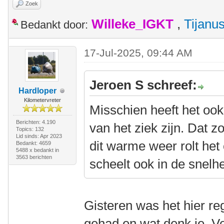
Zoek
Willeke_IGKT
,
Tijanu
Bedankt door:
17-Jul-2025, 09:44 AM
Jeroen S schreef:
Hardloper
Kilometervreter
Misschien heeft het ook
Berichten: 4.190
van het ziek zijn. Dat 
Topics: 132
Lid sinds: Apr 2023
dit warme weer rolt he
Bedankt: 4659
5488 x bedankt in
3563 berichten
scheelt ook in de snelhe
Gisteren was het hier r
gehad en wat denk je. Vo