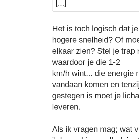
[...]
Het is toch logisch dat j
hogere snelheid? Of moet
elkaar zien? Stel je trap
waardoor je die 1-2
km/h wint... die energie
vandaan komen en tenzij 
gestegen is moet je lic
leveren.
Als ik vragen mag; wat 