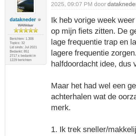
2025, 09:07 PM door
dataknede
Ik heb vorige week weer 
datakneder
WAWelaar
op mijn fiets zitten. De
Berichten: 1.306
lage frequentie trap en 
Topics: 32
Lid sinds: Jul 2021
lagere frequentie zorgen.
Bedankt: 851
2717 x bedankt in
1229 berichten
halfdoordacht idee, dus 
Maar het had wel een gev
achterhalen wat de oorza
merk.
1. Ik trek sneller/makkeli