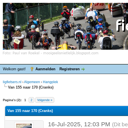
Welkom gast!
Aanmelden
Registreren
ligfietsers.nl
›
Algemeen
›
Hangplek
Van 155 naar 170 (Cranks)
elde waardering is 0
Pagina's (2):
1
2
Volgende »
Van 155 naar 170 (Cranks)
16-Jul-2025, 12:03 PM
(Dit b