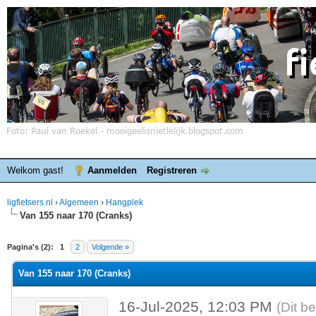
Welkom gast!
Aanmelden
Registreren
ligfietsers.nl
›
Algemeen
›
Hangplek
Van 155 naar 170 (Cranks)
elde waardering is 0
Pagina's (2):
1
2
Volgende »
Van 155 naar 170 (Cranks)
16-Jul-2025, 12:03 PM
(Dit b