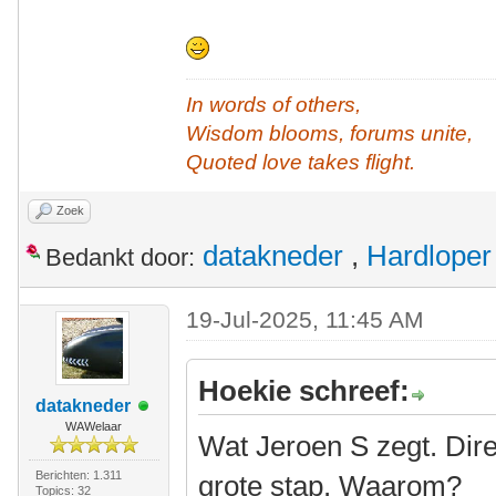
In words of others,
Wisdom blooms, forums unite,
Quoted love takes flight.
Zoek
datakneder
,
Hardloper
Bedankt door:
19-Jul-2025, 11:45 AM
Hoekie schreef:
datakneder
WAWelaar
Wat Jeroen S zegt. Dire
Berichten: 1.311
grote stap. Waarom?
Topics: 32