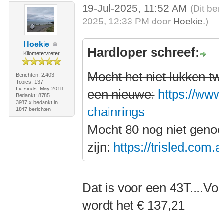
19-Jul-2025, 11:52 AM
(Dit be
2025, 12:33 PM door
Hoekie
.)
Hoekie
Hardloper schreef:
Kilometervreter
Mocht het niet lukken 
Berichten: 2.403
Topics: 137
Lid sinds: May 2018
een nieuwe:
https://www
Bedankt: 8785
3987 x bedankt in
chainrings
1847 berichten
Mocht 80 nog niet gen
zijn:
https://trisled.com
Dat is voor een 43T....V
wordt het € 137,21