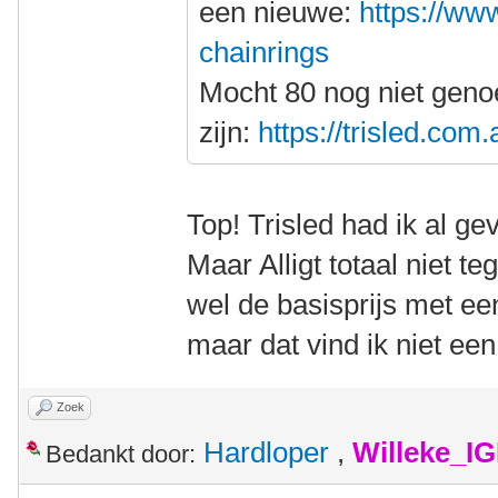
een nieuwe:
https://www
chainrings
Mocht 80 nog niet gen
zijn:
https://trisled.com
Top! Trisled had ik al g
Maar Alligt totaal niet t
wel de basisprijs met ee
maar dat vind ik niet ee
Zoek
Hardloper
,
Willeke_I
Bedankt door: