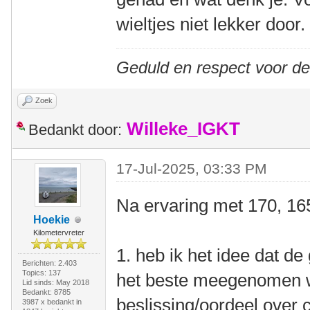
wieltjes niet lekker door.
Geduld en respect voor d
Zoek
Willeke_IGKT
Bedankt door:
17-Jul-2025, 03:33 PM
Na ervaring met 170, 16
Hoekie
Kilometervreter
1. heb ik het idee dat de
Berichten: 2.403
Topics: 137
het beste meegenomen w
Lid sinds: May 2018
Bedankt: 8785
beslissing/oordeel over
3987 x bedankt in