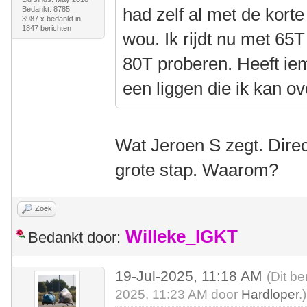
had zelf al met de korte
Bedankt: 8785
3987 x bedankt in
1847 berichten
wou. Ik rijdt nu met 65
80T proberen. Heeft ie
een liggen die ik kan 
Wat Jeroen S zegt. Direc
grote stap. Waarom?
Zoek
Willeke_IGKT
Bedankt door:
19-Jul-2025, 11:18 AM
(Dit be
2025, 11:23 AM door
Hardloper
.)