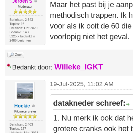
Jeroen S
Maar het past bij je aa
Moderator
methodisch trappen. Ik 
Berichten: 2.643
voor als ik ooit de 60 die 
Topics: 16
Lid sinds: Oct 2020
Bedankt: 1430
voorlopig niet het geval.
5225 x bedankt in
2486 berichten
Zoek
Willeke_IGKT
Bedankt door:
19-Jul-2025, 11:02 AM
datakneder schreef:
Hoekie
Kilometervreter
1. Nu merk ik ook dat he
Berichten: 2.403
grotere cranks ook het 
Topics: 137
Lid sinds: May 2018