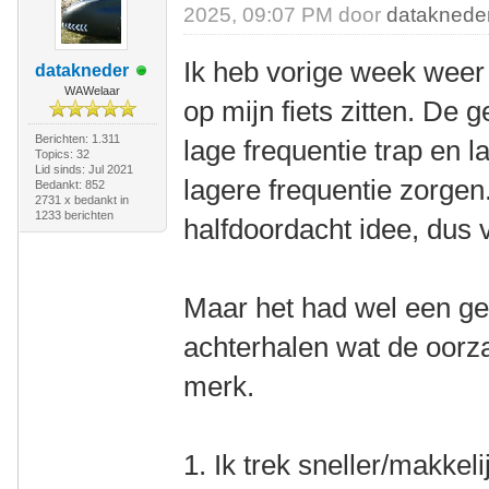
2025, 09:07 PM door
dataknede
Ik heb vorige week weer 
datakneder
WAWelaar
op mijn fiets zitten. De
Berichten: 1.311
lage frequentie trap en 
Topics: 32
Lid sinds: Jul 2021
lagere frequentie zorgen.
Bedankt: 852
2731 x bedankt in
1233 berichten
halfdoordacht idee, dus 
Maar het had wel een gev
achterhalen wat de oorza
merk.
1. Ik trek sneller/makkeli