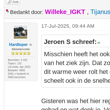
Zoek
Willeke_IGKT
,
Tijanu
Bedankt door:
17-Jul-2025, 09:44 AM
Jeroen S schreef:
Hardloper
Kilometervreter
Misschien heeft het ook
Berichten: 4.192
van het ziek zijn. Dat 
Topics: 132
Lid sinds: Apr 2023
dit warme weer rolt he
Bedankt: 4665
5491 x bedankt in
3565 berichten
scheelt ook in de snelhe
Gisteren was het hier r
gehad en wat denk je. Vo