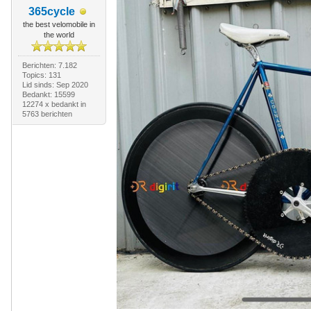
365cycle
the best velomobile in
the world
Berichten: 7.182
Topics: 131
Lid sinds: Sep 2020
Bedankt: 15599
12274 x bedankt in
5763 berichten