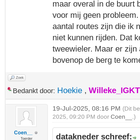
maar overal in de buurt
voor mij geen probleem. 
aantal routes zijn die ik
niet kunnen rijden. Dat k
tweewieler. Maar er zijn
bovenop de berg te kom
Zoek
Hoekie
,
Willeke_IGKT
Bedankt door:
19-Jul-2025, 08:16 PM
(Dit b
2025, 09:20 PM door
Coen__
.)
Coen__
datakneder schreef:
Toerder