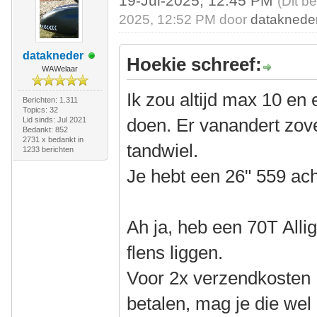
19-Jul-2025, 12:45 PM
(Dit b
2025, 12:52 PM door
dataknede
datakneder
Hoekie schreef:
WAWelaar
Ik zou altijd max 10 en 
Berichten: 1.311
Topics: 32
doen. Er vanandert zove
Lid sinds: Jul 2021
Bedankt: 852
2731 x bedankt in
tandwiel.
1233 berichten
Je hebt een 26" 559 ach
Ah ja, heb een 70T All
flens liggen.
Voor 2x verzendkosten 
betalen, mag je die wel