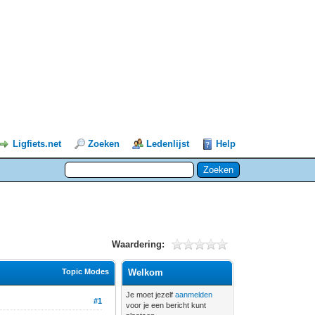
Ligfiets.net
Zoeken
Ledenlijst
Help
Waardering:
Topic Modes
Welkom
Je moet jezelf
aanmelden
#1
voor je een bericht kunt