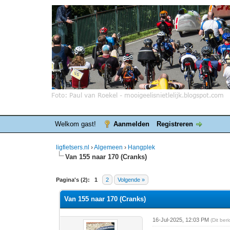
Welkom gast!
Aanmelden
Registreren
ligfietsers.nl
›
Algemeen
›
Hangplek
Van 155 naar 170 (Cranks)
0 stemmen - gemiddelde waardering is 0
1
2
3
4
5
Pagina's (2):
1
2
Volgende »
Van 155 naar 170 (Cranks)
16-Jul-2025, 12:03 PM
(Dit ber