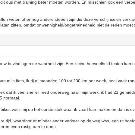
 dit dus met training beter moeten worden. En misschien ook een verbe
willen weten of er nog andere ideeën zijn die deze verschijnselen verkla
aten zitten, omdat onwennigheid/ongetrainedheid niet de reden moet z
ouw bevindingen de waarheid zijn. Een kleine hoeveelheid testen kan 
aan mijn fiets, ik rij al maanden 100 tot 200 km per week, heel vaak ro
k dat ik veel sneller reed onderweg naar mijn werk, ik had 21 gemidd
15 normaal.
ikes voor mij op het eerste stuk waar ik vaart kan maken en dan is e
e tijd, waardoor er minder ander verkeer op de weg was, een rit hoefd
eren even rustig aan te doen.