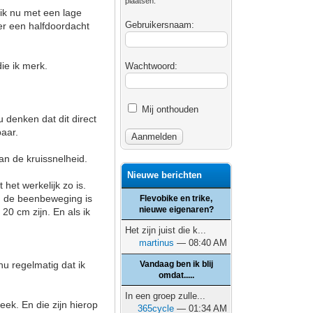
plaatsen.
 ik nu met een lage
Gebruikersnaam:
eer een halfdoordacht
ie ik merk.
Wachtwoord:
Mij onthouden
 denken dat dit direct
baar.
an de kruissnelheid.
Nieuwe berichten
het werkelijk zo is.
in de beenbeweging is
Flevobike en trike,
nieuwe eigenaren?
20 cm zijn. En als ik
Het zijn juist die k...
martinus
— 08:40 AM
nu regelmatig dat ik
Vandaag ben ik blij
omdat.....
In een groep zulle...
eek. En die zijn hierop
365cycle
— 01:34 AM