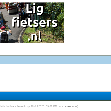
icht is het laatst bewerkt op 19-Jul-2025, 09:07 PM door
datakneder
.)