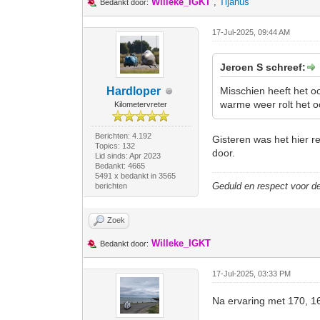
Willeke_IGKT
,
Tijanus
Bedankt door:
17-Jul-2025, 09:44 AM
Jeroen S schreef:
Hardloper
Misschien heeft het o
warme weer rolt het o
Kilometervreter
Berichten: 4.192
Gisteren was het hier r
Topics: 132
door.
Lid sinds: Apr 2023
Bedankt: 4665
5491 x bedankt in 3565
Geduld en respect voor 
berichten
Zoek
Willeke_IGKT
Bedankt door:
17-Jul-2025, 03:33 PM
Na ervaring met 170, 1