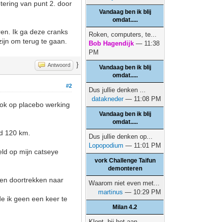
tering van punt 2. door
Vandaag ben ik blij
omdat.....
ren. Ik ga deze cranks
Roken, computers, te...
ijn om terug te gaan.
Bob Hagendijk
— 11:38
PM
}
Antwoord
Vandaag ben ik blij
omdat.....
#2
Dus jullie denken ...
datakneder
— 11:08 PM
ook op placebo werking
Vandaag ben ik blij
omdat.....
nd 120 km.
Dus jullie denken op...
Lopopodium
— 11:01 PM
eld op mijn catseye
vork Challenge Taifun
demonteren
ven doortrekken naar
Waarom niet even met...
martinus
— 10:29 PM
e ik geen een keer te
Milan 4.2
Klopt, bij het aan...