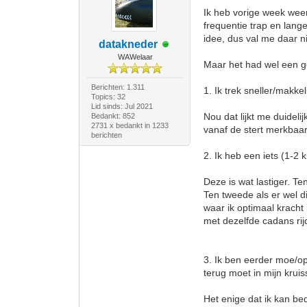
Ik heb vorige week weer
frequentie trap en lang
idee, dus val me daar n
datakneder
WAWelaar
Maar het had wel een ge
Berichten: 1.311
1. Ik trek sneller/makkel
Topics: 32
Lid sinds: Jul 2021
Nou dat lijkt me duidel
Bedankt: 852
2731 x bedankt in 1233
vanaf de stert merkbaar 
berichten
2. Ik heb een iets (1-2
Deze is wat lastiger. Te
Ten tweede als er wel d
waar ik optimaal kracht 
met dezelfde cadans rij
3. Ik ben eerder moe/op
terug moet in mijn krui
Het enige dat ik kan be