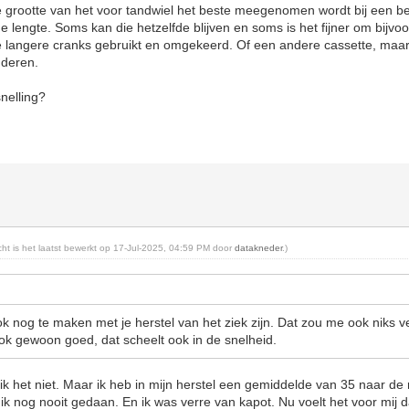
de grootte van het voor tandwiel het beste meegenomen wordt bij een be
 lengte. Soms kan die hetzelfde blijven en soms is het fijner om bijvo
e langere cranks gebruikt en omgekeerd. Of een andere cassette, maar
nderen.
snelling?
icht is het laatst bewerkt op 17-Jul-2025, 04:59 PM door
datakneder
.)
ok nog te maken met je herstel van het ziek zijn. Dat zou me ook niks v
ok gewoon goed, dat scheelt ook in de snelheid.
 ik het niet. Maar ik heb in mijn herstel een gemiddelde van 35 naar 
ik nog nooit gedaan. En ik was verre van kapot. Nu voelt het voor mij 