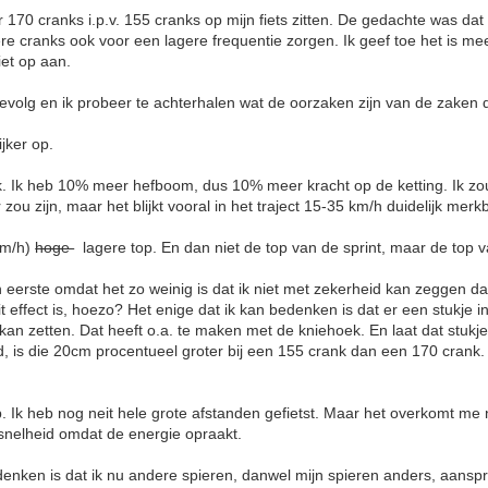
 170 cranks i.p.v. 155 cranks op mijn fiets zitten. De gedachte was dat
ere cranks ook voor een lagere frequentie zorgen. Ik geef toe het is m
iet op aan.
volg en ik probeer te achterhalen wat de oorzaken zijn van de zaken d
ijker op.
ijk. Ik heb 10% meer hefboom, dus 10% meer kracht op de ketting. Ik zou
zou zijn, maar het blijkt vooral in het traject 15-35 km/h duidelijk merk
 km/h)
hoge
lagere top. En dan niet de top van de sprint, maar de top v
n eerste omdat het zo weinig is dat ik niet met zekerheid kan zeggen dat 
it effect is, hoezo? Het enige dat ik kan bedenken is dat er een stukje 
kan zetten. Dat heeft o.a. te maken met de kniehoek. En laat dat stukje 
d, is die 20cm procentueel groter bij een 155 crank dan een 170 crank.
. Ik heb nog neit hele grote afstanden gefietst. Maar het overkomt me 
ssnelheid omdat de energie opraakt.
denken is dat ik nu andere spieren, danwel mijn spieren anders, aanspr