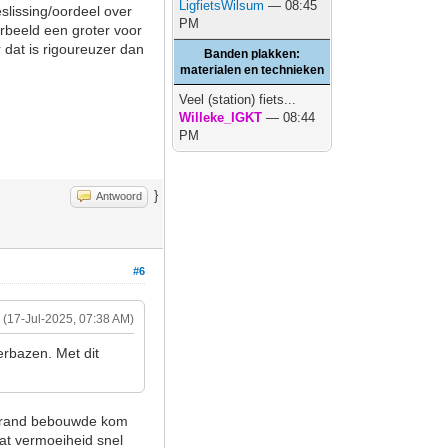
LigfietsWilsum
— 08:45
slissing/oordeel over
PM
orbeeld een groter voor
 dat is rigoureuzer dan
Banden plakken:
materialen en technieken
Veel (station) fiets...
Willeke_IGKT
— 08:44
PM
}
Antwoord
#6
(17-Jul-2025, 07:38 AM)
erbazen. Met dit
de rand bebouwde kom
dat vermoeiheid snel