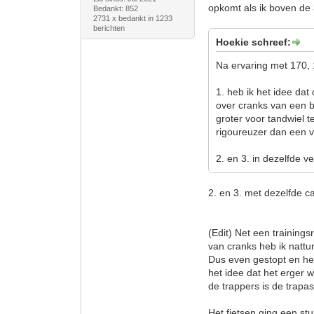
opkomt als ik boven de 3
Bedankt: 852
2731 x bedankt in 1233
berichten
Hoekie schreef:
Na ervaring met 170,
1. heb ik het idee da
over cranks van een b
groter voor tandwiel 
rigoureuzer dan een v
2. en 3. in dezelfde v
2. en 3. met dezelfde c
(Edit) Net een training
van cranks heb ik nattur
Dus even gestopt en he
het idee dat het erger
de trappers is de trapa
Het fietsen ging een st