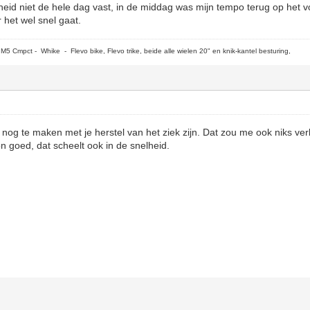
heid niet de hele dag vast, in de middag was mijn tempo terug op het 
 het wel snel gaat.
5 Cmpct - Whike - Flevo bike, Flevo trike, beide alle wielen 20" en knik-kantel besturing,
 nog te maken met je herstel van het ziek zijn. Dat zou me ook niks v
n goed, dat scheelt ook in de snelheid.