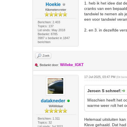
1. heb ik het idee dat 
Hoekie
cranks van een bepaalde
Kilometervreter
tandwiel te nemen als j
een voor tandwiel vera
Berichten: 2.403
Topics: 137
2. en 3. in dezelfde ver
Lid sinds: May 2018
Bedankt: 8785
3987 x bedankt in 1847
berichten
Zoek
Willeke_IGKT
Bedankt door:
17-Jul-2025, 03:47 PM
(Dit ber
Jeroen S schreef:
Misschien heeft het o
datakneder
warme weer rolt het o
WAWelaar
Berichten: 1.311
Helemaal uitsluiten kan
Topics: 32
Kleve gehaald. Dat had 
Lid sinds: Jul 2021