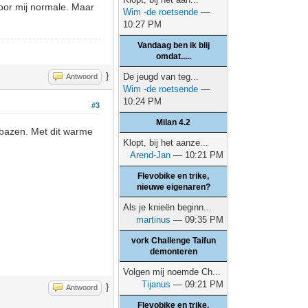
voor mij normale. Maar
Wim -de roetsende
—
10:27 PM
Vandaag ben ik blij
omdat.....
}
De jeugd van teg...
Antwoord
Wim -de roetsende
—
10:24 PM
#3
Milan 4.2
erbazen. Met dit warme
Klopt, bij het aanze...
Arend-Jan
— 10:21 PM
Flevobike en trike,
nieuwe eigenaren?
Als je knieën beginn...
martinus
— 09:35 PM
vork Challenge Taifun
demonteren
Volgen mij noemde Ch...
Tijanus
— 09:21 PM
}
Antwoord
Flevobike en trike,