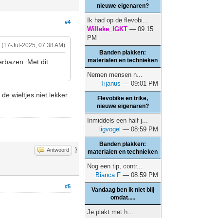
nieuwe eigenaren?
Ik had op de flevobi...
#4
Willeke_IGKT
— 09:15
PM
(17-Jul-2025, 07:38 AM)
Banden plakken:
materialen en technieken
erbazen. Met dit
Nemen mensen n...
Tijanus
— 09:01 PM
e wieltjes niet lekker
Flevobike en trike,
nieuwe eigenaren?
Inmiddels een half j...
ligvogel
— 08:59 PM
Banden plakken:
}
Antwoord
materialen en technieken
Nog een tip, contr...
Bianca F
— 08:59 PM
#5
Vandaag ben ik niet blij
omdat.....
Je plakt met h...