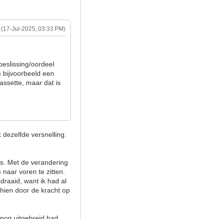
(17-Jul-2025, 03:33 PM)
beslissing/oordeel
m bijvoorbeeld een
assette, maar dat is
 dezelfde versnelling.
was. Met de verandering
 naar voren te zitten.
raaid, want ik had al
hien door de kracht op
 nog uitgebreid had