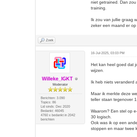
niet getrained. Dan zou
training.
Ik zou van jullie graag 
zeker een maand er op l
Zoek
16-Jul-2025, 03:03 PM
Het kan heel goed dat j
wijzen.
Willeke_IGKT
Ik heb niets veranderd 
Moderator
Maar ik merkte deze wee
Berichten: 3.090
teller staan tegenover 
Topics: 86
Lid sinds: Dec 2020
Waarom? Een stel op e-b
Bedankt: 46045
4760 x bedankt in 2042
30 logisch.
berichten
Ook was ik op een ander
stoppen en maar twee k