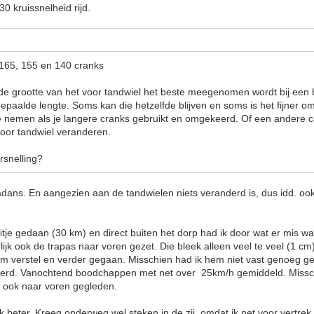
0 kruissnelheid rijd.
 165, 155 en 140 cranks
t de grootte van het voor tandwiel het beste meegenomen wordt bij een 
epaalde lengte. Soms kan die hetzelfde blijven en soms is het fijner o
te nemen als je langere cranks gebruikt en omgekeerd. Of een andere c
oor tandwiel veranderen.
ersnelling?
adans. En aangezien aan de tandwielen niets veranderd is, dus idd. ook
sritje gedaan (30 km) en direct buiten het dorp had ik door wat er mis 
lijk ook de trapas naar voren gezet. Die bleek alleen veel te veel (1 cm)
m verstel en verder gegaan. Misschien had ik hem niet vast genoeg ged
 werd. Vanochtend boodchappen met net over 25km/h gemiddeld. Missc
s ook naar voren gegleden.
uk beter. Kreeg onderweg wel steken in de zij, omdat ik net voor vertrek