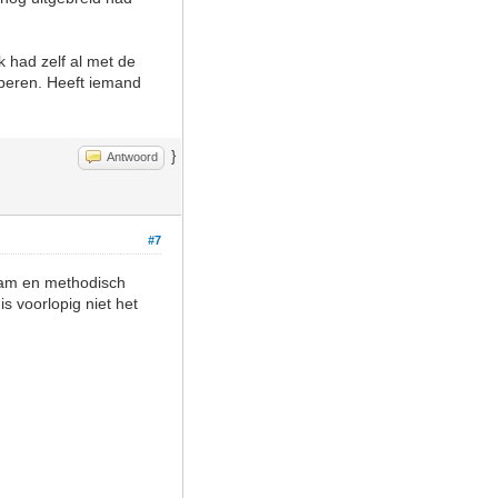
k had zelf al met de
oberen. Heeft iemand
}
Antwoord
#7
zaam en methodisch
is voorlopig niet het