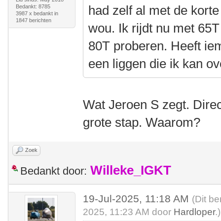
had zelf al met de korte
Bedankt: 8785
3987 x bedankt in
1847 berichten
wou. Ik rijdt nu met 65
80T proberen. Heeft ie
een liggen die ik kan 
Wat Jeroen S zegt. Direc
grote stap. Waarom?
Zoek
Willeke_IGKT
Bedankt door:
19-Jul-2025, 11:18 AM
(Dit be
2025, 11:23 AM door
Hardloper
.)