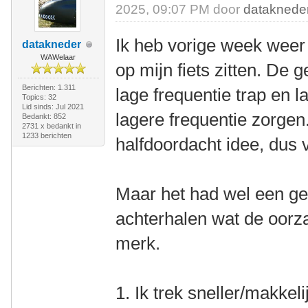
2025, 09:07 PM door
dataknede
Ik heb vorige week weer 
datakneder
WAWelaar
op mijn fiets zitten. De
Berichten: 1.311
lage frequentie trap en 
Topics: 32
Lid sinds: Jul 2021
lagere frequentie zorgen.
Bedankt: 852
2731 x bedankt in
1233 berichten
halfdoordacht idee, dus 
Maar het had wel een gev
achterhalen wat de oorza
merk.
1. Ik trek sneller/makkeli