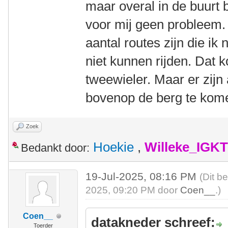
maar overal in de buurt
voor mij geen probleem. 
aantal routes zijn die ik
niet kunnen rijden. Dat k
tweewieler. Maar er zijn
bovenop de berg te kom
Zoek
Hoekie
,
Willeke_IGKT
Bedankt door:
19-Jul-2025, 08:16 PM
(Dit b
2025, 09:20 PM door
Coen__
.)
Coen__
datakneder schreef:
Toerder