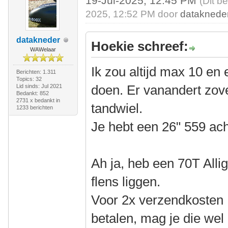
19-Jul-2025, 12:45 PM
(Dit b
2025, 12:52 PM door
dataknede
datakneder
Hoekie schreef:
WAWelaar
Ik zou altijd max 10 en 
Berichten: 1.311
Topics: 32
doen. Er vanandert zove
Lid sinds: Jul 2021
Bedankt: 852
2731 x bedankt in
tandwiel.
1233 berichten
Je hebt een 26" 559 ach
Ah ja, heb een 70T All
flens liggen.
Voor 2x verzendkosten 
betalen, mag je die wel