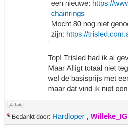
een nieuwe:
https://www
chainrings
Mocht 80 nog niet gen
zijn:
https://trisled.com
Top! Trisled had ik al g
Maar Alligt totaal niet t
wel de basisprijs met ee
maar dat vind ik niet ee
Zoek
Hardloper
,
Willeke_I
Bedankt door: