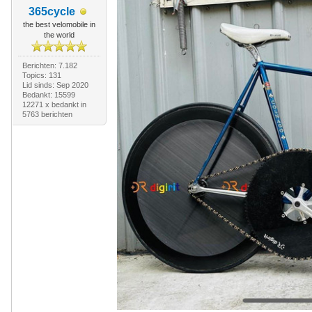
365cycle
the best velomobile in
the world
Berichten: 7.182
Topics: 131
Lid sinds: Sep 2020
Bedankt: 15599
12271 x bedankt in
5763 berichten