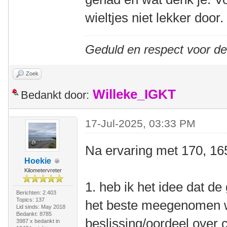
wieltjes niet lekker door.
Geduld en respect voor d
Zoek
Willeke_IGKT
Bedankt door:
17-Jul-2025, 03:33 PM
Na ervaring met 170, 16
Hoekie
Kilometervreter
1. heb ik het idee dat de
Berichten: 2.403
Topics: 137
het beste meegenomen w
Lid sinds: May 2018
Bedankt: 8785
beslissing/oordeel over
3987 x bedankt in