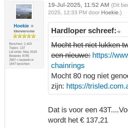
19-Jul-2025, 11:52 AM
(Dit be
2025, 12:33 PM door
Hoekie
.)
Hoekie
Hardloper schreef:
Kilometervreter
Mocht het niet lukken 
Berichten: 2.403
Topics: 137
Lid sinds: May 2018
een nieuwe:
https://www
Bedankt: 8785
3987 x bedankt in
chainrings
1847 berichten
Mocht 80 nog niet gen
zijn:
https://trisled.com
Dat is voor een 43T....V
wordt het € 137,21