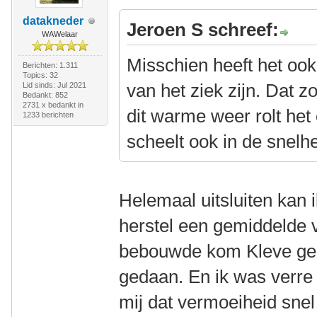
datakneder
Jeroen S schreef:
WAWelaar
Misschien heeft het ook
Berichten: 1.311
Topics: 32
van het ziek zijn. Dat 
Lid sinds: Jul 2021
Bedankt: 852
2731 x bedankt in
dit warme weer rolt he
1233 berichten
scheelt ook in de snelhe
Helemaal uitsluiten kan i
herstel een gemiddelde 
bebouwde kom Kleve geha
gedaan. En ik was verre 
mij dat vermoeiheid snel