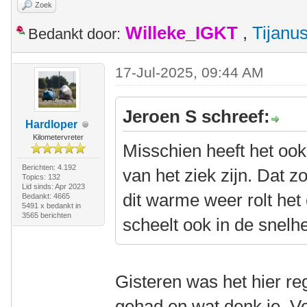
Zoek
Willeke_IGKT
,
Tijanu
Bedankt door:
17-Jul-2025, 09:44 AM
Jeroen S schreef:
Hardloper
Kilometervreter
Misschien heeft het ook
Berichten: 4.192
van het ziek zijn. Dat 
Topics: 132
Lid sinds: Apr 2023
dit warme weer rolt he
Bedankt: 4665
5491 x bedankt in
3565 berichten
scheelt ook in de snelhe
Gisteren was het hier r
gehad en wat denk je. Vo