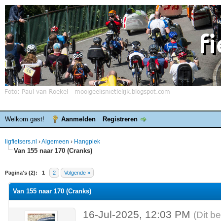
Welkom gast!
Aanmelden
Registreren
ligfietsers.nl
›
Algemeen
›
Hangplek
Van 155 naar 170 (Cranks)
elde waardering is 0
Pagina's (2):
1
2
Volgende »
Van 155 naar 170 (Cranks)
16-Jul-2025, 12:03 PM
(Dit b