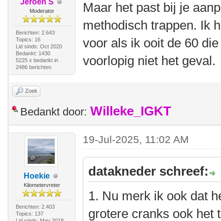
Jeroen S
Maar het past bij je aa
Moderator
methodisch trappen. Ik 
Berichten: 2.643
voor als ik ooit de 60 die 
Topics: 16
Lid sinds: Oct 2020
Bedankt: 1430
voorlopig niet het geval.
5225 x bedankt in
2486 berichten
Zoek
Willeke_IGKT
Bedankt door:
19-Jul-2025, 11:02 AM
datakneder schreef:
Hoekie
Kilometervreter
1. Nu merk ik ook dat he
Berichten: 2.403
grotere cranks ook het 
Topics: 137
Lid sinds: May 2018