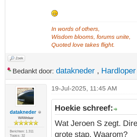
In words of others,
Wisdom blooms, forums unite,
Quoted love takes flight.
Zoek
datakneder
,
Hardloper
Bedankt door:
19-Jul-2025, 11:45 AM
Hoekie schreef:
datakneder
WAWelaar
Wat Jeroen S zegt. Dire
Berichten: 1.311
grote stap. Waarom?
Topics: 32