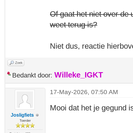
Of gaat het niet over de
weet terug is?
Niet dus, reactie hierbo
Zoek
Willeke_IGKT
Bedankt door:
17-May-2026, 07:50 AM
Mooi dat het je gegund 
Josligfiets
Toerder