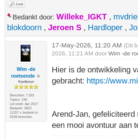
Zoek
Willeke_IGKT
,
mvdrie
Bedankt door:
blokdoorn
,
Jeroen S
,
Hardloper
,
Jo
17-May-2026, 11:20 AM
(Dit 
2026, 11:21 AM door
Wim -de r
Hier is de ontwikkeling 
Wim -de
roetsende
gebracht:
https://www.m
Roeifietser
Berichten: 7.593
Topics: 190
Lid sinds: Apr 2017
Bedankt: 3653
Arend-Jan, gefeliciteer
11207 x bedankt in
5339 berichten
een mooi avontuur aan t