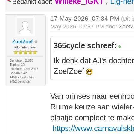
Willeke_IGKT
,
Lig-he
Bedankt door:
17-May-2026, 07:34 PM
(Dit 
May-2026, 07:57 PM door
ZoefZ
ZoefZoef
365cycle schreef:
Kilometervreter
Ik denk dat AJ's dochte
Berichten: 2.878
Topics: 30
ZoefZoef
Lid sinds: Dec 2017
Bedankt: 42
4456 x bedankt in
2452 berichten
Van prinses naar eenho
Ruime keuze aan wielerk
plaatje compleet te mak
https://www.carnavalskl