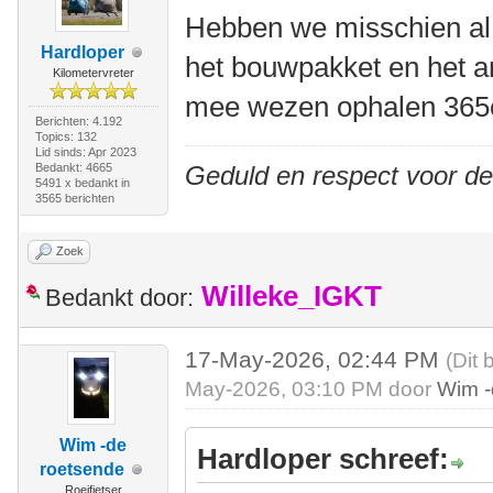
Hebben we misschien al 
Hardloper
het bouwpakket en het a
Kilometervreter
mee wezen ophalen 365
Berichten: 4.192
Topics: 132
Lid sinds: Apr 2023
Bedankt: 4665
Geduld en respect voor d
5491 x bedankt in
3565 berichten
Zoek
Willeke_IGKT
Bedankt door:
17-May-2026, 02:44 PM
(Dit 
May-2026, 03:10 PM door
Wim -
Wim -de
Hardloper schreef:
roetsende
Roeifietser