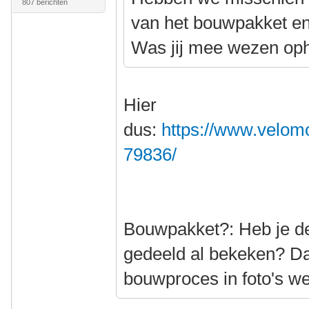
807 berichten
van het bouwpakket e
Was jij mee wezen op
Hier
dus:
https://www.velomo
79836/
Bouwpakket?: Heb je de 
gedeeld al bekeken? Da
bouwproces in foto's w