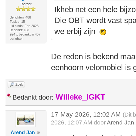
Toerder
Ikheb net een hele bij
Berichten: 488
Die OBT wordt vast spa
Topics: 15
Lid sinds: Feb 2023
we erbij zijn
Bedankt: 168
924 x bedankt in 457
berichten
De reden is bekend maa
eenhoorn velomobiel is 
Zoek
Willeke_IGKT
Bedankt door:
17-May-2026, 12:02 AM
(Dit 
2026, 12:07 AM door
Arend-Jan
.
Arend-Jan