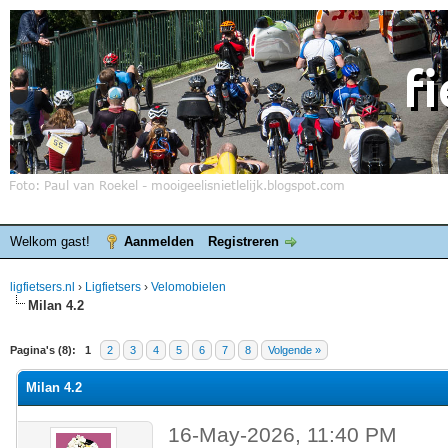
Welkom gast!
Aanmelden
Registreren
ligfietsers.nl
›
Ligfietsers
›
Velomobielen
Milan 4.2
elde waardering is 0
Pagina's (8):
1
2
3
4
5
6
7
8
Volgende »
Milan 4.2
16-May-2026, 11:40 PM