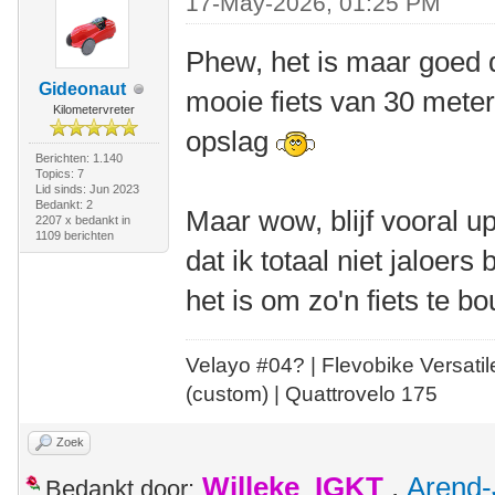
17-May-2026, 01:25 PM
Phew, het is maar goed da
Gideonaut
mooie fiets van 30 meter 
Kilometervreter
opslag
Berichten: 1.140
Topics: 7
Lid sinds: Jun 2023
Bedankt: 2
Maar wow, blijf vooral 
2207 x bedankt in
1109 berichten
dat ik totaal niet jaloers
het is om zo'n fiets te b
Velayo #
0
4?
| Flevobike Versati
(custom) | Quattrovelo 175
Zoek
Willeke_IGKT
,
Arend-
Bedankt door: