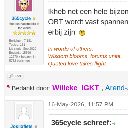
Ikheb net een hele bijz
365cycle
OBT wordt vast spannend
the best velomobile in
the world
erbij zijn
Berichten: 7.181
Topics: 131
In words of others,
Lid sinds: Sep 2020
Bedankt: 15596
Wisdom blooms, forums unite,
12270 x bedankt in
5762 berichten
Quoted love takes flight.
Zoek
Willeke_IGKT
,
Arend-
Bedankt door:
16-May-2026, 11:57 PM
365cycle schreef:
Josligfiets