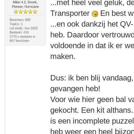
...met heel veel geluk, 
Milan 4.2, Snoek,
Pioneer, Hurricane
Transporter
En best w
Berichten: 805
...en ook dankzij het QV
Topics: 1
Lid sinds: Jun 2022
heb. Daardoor vertrouwd
Bedankt: 419
2770 x bedankt in
807 berichten
voldoende in dat ik er we
maken.
Dus: ik ben blij vandaag
gevangen heb!
Voor wie hier geen bal v
gekocht. Een kit althans.
is een incomplete puzzel
heb weer een heel bijzo