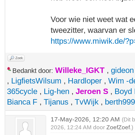
Voor wie niet weet wat ee
tweezitter, waarvan er s
https://www.miwik.de/?
Zoek
Willeke_IGKT
,
gideon
Bedankt door:
,
LigfietsWilsum
,
Hardloper
,
Wim -d
365cycle
,
Lig-hen
,
Jeroen S
,
Boyd
Bianca F
,
Tijanus
,
TvWijk
,
berth99
17-May-2026, 12:20 AM
(Dit 
2026, 12:24 AM door
ZoefZoef
.)