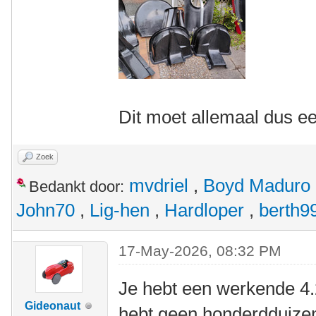
Dit moet allemaal dus ee
Zoek
mvdriel
,
Boyd Maduro
Bedankt door:
John70
,
Lig-hen
,
Hardloper
,
berth9
17-May-2026, 08:32 PM
Je hebt een werkende 4.
Gideonaut
hebt geen honderdduize