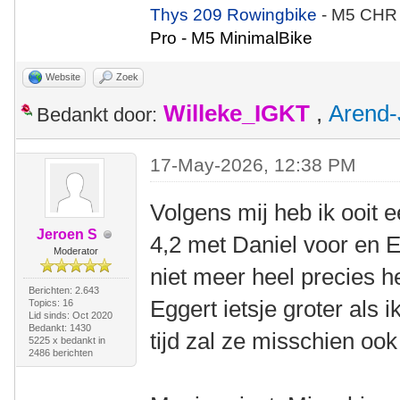
Thys 209 Rowingbike
- M5 CHR
Pro - M5 MinimalBike
Website
Zoek
Willeke_IGKT
,
Arend-
Bedankt door:
17-May-2026, 12:38 PM
Volgens mij heb ik ooit 
Jeroen S
4,2 met Daniel voor en E
Moderator
niet meer heel precies h
Berichten: 2.643
Eggert ietsje groter als
Topics: 16
Lid sinds: Oct 2020
Bedankt: 1430
tijd zal ze misschien ook
5225 x bedankt in
2486 berichten