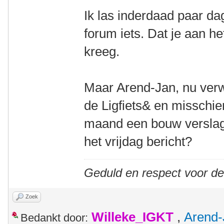
Ik las inderdaad paar d
forum iets. Dat je aan h
kreeg.
Maar Arend-Jan, nu verw
de Ligfiets& en misschi
maand een bouw verslagje
het vrijdag bericht?
Geduld en respect voor d
Zoek
Willeke_IGKT
,
Arend-
Bedankt door: