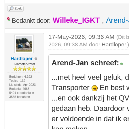
Zoek
Willeke_IGKT
,
Arend-
Bedankt door:
17-May-2026, 09:36 AM
(Dit 
2026, 09:38 AM door
Hardloper
.
Hardloper
Arend-Jan schreef:
Kilometervreter
...met heel veel geluk,
Berichten: 4.192
Topics: 132
Lid sinds: Apr 2023
Transporter
En best 
Bedankt: 4665
5491 x bedankt in
...en ook dankzij het QV
3565 berichten
gedaan heb. Daardoor v
er voldoende in dat ik e