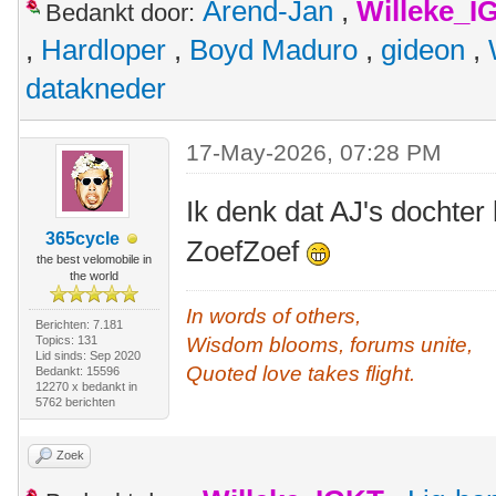
Arend-Jan
,
Willeke_I
Bedankt door:
,
Hardloper
,
Boyd Maduro
,
gideon
,
datakneder
17-May-2026, 07:28 PM
Ik denk dat AJ's dochter
365cycle
ZoefZoef
the best velomobile in
the world
In words of others,
Berichten: 7.181
Topics: 131
Wisdom blooms, forums unite,
Lid sinds: Sep 2020
Quoted love takes flight.
Bedankt: 15596
12270 x bedankt in
5762 berichten
Zoek