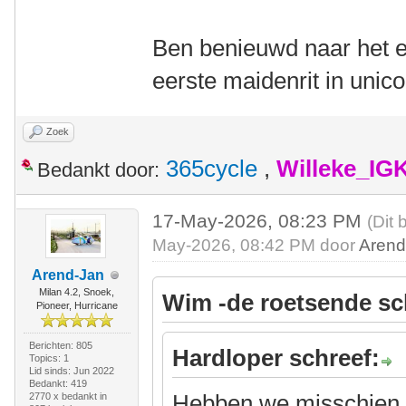
Ben benieuwd naar het ei
eerste maidenrit in unic
Zoek
365cycle
,
Willeke_IG
Bedankt door:
17-May-2026, 08:23 PM
(Dit 
May-2026, 08:42 PM door
Arend
Arend-Jan
Milan 4.2, Snoek,
Wim -de roetsende sc
Pioneer, Hurricane
Berichten: 805
Hardloper schreef:
Topics: 1
Lid sinds: Jun 2022
Bedankt: 419
Hebben we misschien a
2770 x bedankt in