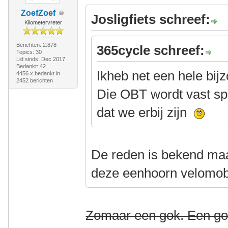
ZoefZoef
Josligfiets schreef:
Kilometervreter
Berichten: 2.878
365cycle schreef:
Topics: 30
Lid sinds: Dec 2017
Bedankt: 42
Ikheb net een hele bi
4456 x bedankt in
2452 berichten
Die OBT wordt vast sp
dat we erbij zijn
De reden is bekend ma
deze eenhoorn velomobi
Zomaar een gok. Een go