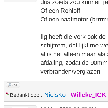
dus zoiets zou kunnen ja
Of een Rohloff
Of een naafmotor (brrrrrr
Iig heeft die vork ook d
schijfrem, dat lijkt me we
al is het alleen maar als
afdaling, zodat de 90mm
verbranden/verglazen.
Zoek
NielsKo
,
Willeke_IGK
Bedankt door: