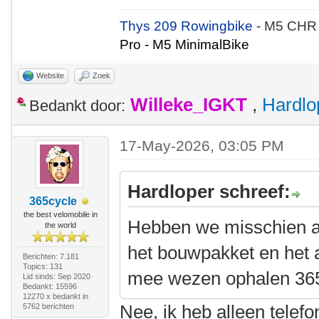
Thys 209 Rowingbike
- M5 CHR
Pro - M5 MinimalBike
Website
Zoek
Willeke_IGKT
,
Hardlo
Bedankt door:
17-May-2026, 03:05 PM
Hardloper schreef:
365cycle
the best velomobile in
Hebben we misschien al
the world
het bouwpakket en het 
Berichten: 7.181
Topics: 131
mee wezen ophalen 36
Lid sinds: Sep 2020
Bedankt: 15596
12270 x bedankt in
Nee, ik heb alleen telef
5762 berichten