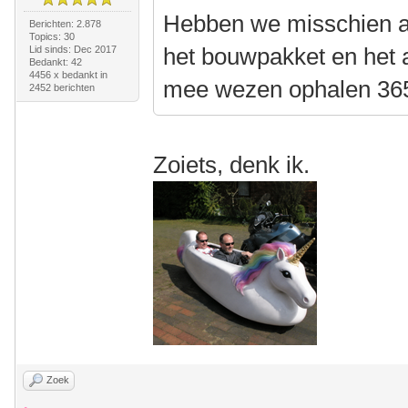
Hebben we misschien al
Berichten: 2.878
Topics: 30
het bouwpakket en het 
Lid sinds: Dec 2017
Bedankt: 42
4456 x bedankt in
mee wezen ophalen 36
2452 berichten
Zoiets, denk ik.
Zoek