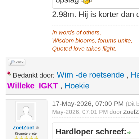
2.98m. Hij is korter dan
In words of others,
Wisdom blooms, forums unite,
Quoted love takes flight.
Zoek
Wim -de roetsende
,
Ha
Bedankt door:
Willeke_IGKT
,
Hoekie
17-May-2026, 07:00 PM
(Dit 
May-2026, 07:01 PM door
ZoefZ
ZoefZoef
Hardloper schreef:
Kilometervreter