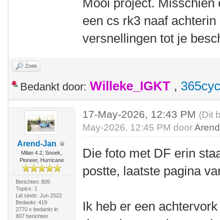
Mooi project. Misschien
een cs rk3 naaf achterin
versnellingen tot je besc
Zoek
Willeke_IGKT
,
365cyc
Bedankt door:
17-May-2026, 12:43 PM
(Dit 
May-2026, 12:45 PM door
Arend
Arend-Jan
Die foto met DF erin staa
Milan 4.2, Snoek,
Pioneer, Hurricane
postte, laatste pagina va
Berichten: 805
Topics: 1
Lid sinds: Jun 2022
Ik heb er een achtervork
Bedankt: 419
2770 x bedankt in
807 berichten