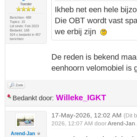
Toerder
Ikheb net een hele bij
Berichten: 488
Die OBT wordt vast spa
Topics: 15
Lid sinds: Feb 2023
we erbij zijn
Bedankt: 168
924 x bedankt in 457
berichten
De reden is bekend maa
eenhoorn velomobiel is 
Zoek
Willeke_IGKT
Bedankt door:
17-May-2026, 12:02 AM
(Dit 
2026, 12:07 AM door
Arend-Jan
.
Arend-Jan