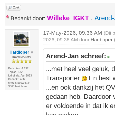
Zoek
Willeke_IGKT
,
Arend-
Bedankt door:
17-May-2026, 09:36 AM
(Dit 
2026, 09:38 AM door
Hardloper
.
Hardloper
Arend-Jan schreef:
Kilometervreter
...met heel veel geluk,
Berichten: 4.192
Topics: 132
Lid sinds: Apr 2023
Transporter
En best 
Bedankt: 4665
5491 x bedankt in
...en ook dankzij het QV
3565 berichten
gedaan heb. Daardoor v
er voldoende in dat ik e