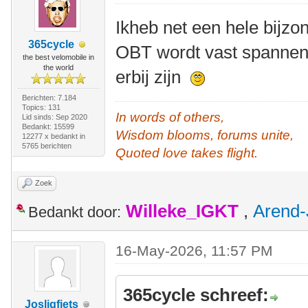
Ikheb net een hele bijz
365cycle
OBT wordt vast spannend
the best velomobile in
the world
erbij zijn
Berichten: 7.184
Topics: 131
In words of others,
Lid sinds: Sep 2020
Bedankt: 15599
Wisdom blooms, forums unite,
12277 x bedankt in
5765 berichten
Quoted love takes flight.
Zoek
Willeke_IGKT
,
Arend-
Bedankt door:
16-May-2026, 11:57 PM
365cycle schreef:
Josligfiets