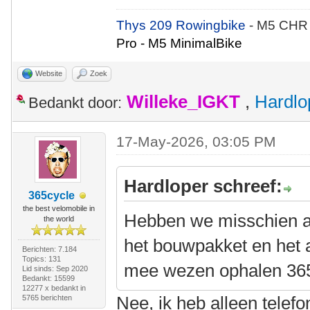
Thys 209 Rowingbike
- M5 CHR
Pro - M5 MinimalBike
Website
Zoek
Willeke_IGKT
,
Hardlo
Bedankt door:
17-May-2026, 03:05 PM
Hardloper schreef:
365cycle
the best velomobile in
Hebben we misschien al
the world
het bouwpakket en het 
Berichten: 7.184
Topics: 131
mee wezen ophalen 36
Lid sinds: Sep 2020
Bedankt: 15599
12277 x bedankt in
Nee, ik heb alleen telef
5765 berichten