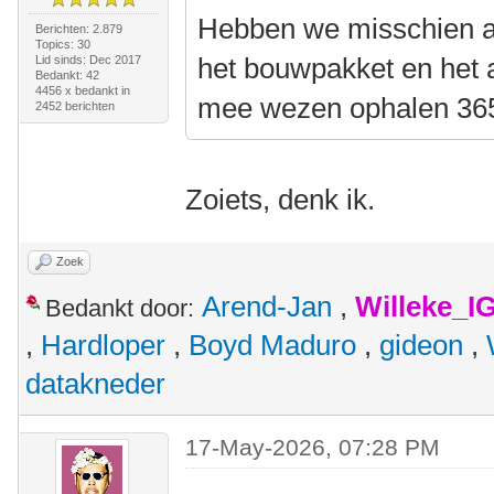
Hebben we misschien al
Berichten: 2.879
Topics: 30
het bouwpakket en het 
Lid sinds: Dec 2017
Bedankt: 42
4456 x bedankt in
mee wezen ophalen 36
2452 berichten
Zoiets, denk ik.
Zoek
Arend-Jan
,
Willeke_I
Bedankt door:
,
Hardloper
,
Boyd Maduro
,
gideon
,
datakneder
17-May-2026, 07:28 PM