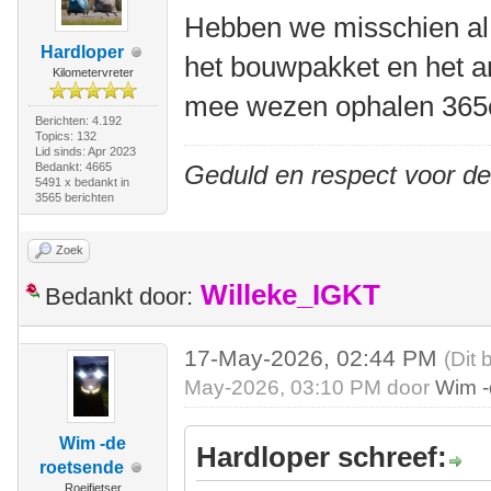
Hebben we misschien al 
Hardloper
het bouwpakket en het a
Kilometervreter
mee wezen ophalen 365
Berichten: 4.192
Topics: 132
Lid sinds: Apr 2023
Bedankt: 4665
Geduld en respect voor d
5491 x bedankt in
3565 berichten
Zoek
Willeke_IGKT
Bedankt door:
17-May-2026, 02:44 PM
(Dit 
May-2026, 03:10 PM door
Wim -
Wim -de
Hardloper schreef:
roetsende
Roeifietser