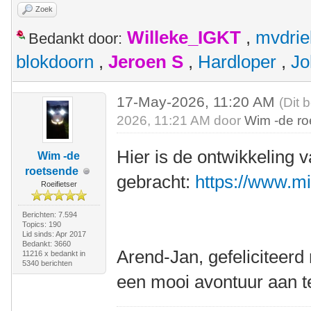
Zoek
Willeke_IGKT
,
mvdrie
Bedankt door:
blokdoorn
,
Jeroen S
,
Hardloper
,
Jo
17-May-2026, 11:20 AM
(Dit 
2026, 11:21 AM door
Wim -de r
Hier is de ontwikkeling 
Wim -de
roetsende
gebracht:
https://www.m
Roeifietser
Berichten: 7.594
Topics: 190
Lid sinds: Apr 2017
Bedankt: 3660
Arend-Jan, gefeliciteer
11216 x bedankt in
5340 berichten
een mooi avontuur aan t