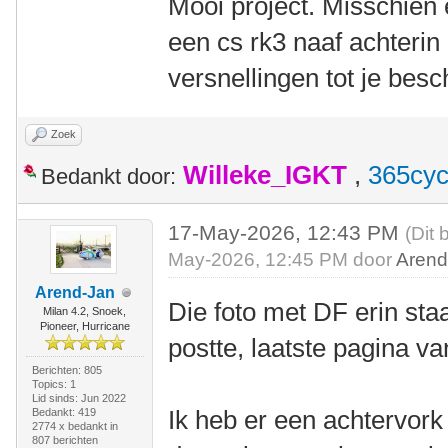
Mooi project. Misschien
een cs rk3 naaf achterin
versnellingen tot je besc
Zoek
Willeke_IGKT
,
365cyc
Bedankt door:
17-May-2026, 12:43 PM
(Dit 
May-2026, 12:45 PM door
Arend
Arend-Jan
Die foto met DF erin staa
Milan 4.2, Snoek,
Pioneer, Hurricane
postte, laatste pagina va
Berichten: 805
Topics: 1
Lid sinds: Jun 2022
Ik heb er een achtervork
Bedankt: 419
2774 x bedankt in
807 berichten