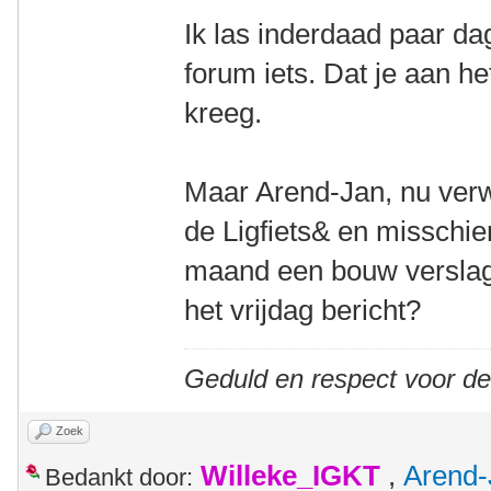
Ik las inderdaad paar d
forum iets. Dat je aan h
kreeg.
Maar Arend-Jan, nu verw
de Ligfiets& en misschi
maand een bouw verslagje
het vrijdag bericht?
Geduld en respect voor d
Zoek
Willeke_IGKT
,
Arend-
Bedankt door: