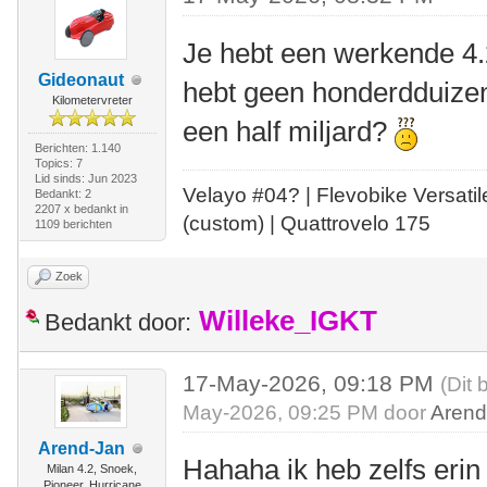
Je hebt een werkende 4.
Gideonaut
hebt geen honderdduize
Kilometervreter
een half miljard?
Berichten: 1.140
Topics: 7
Lid sinds: Jun 2023
Velayo #
0
4?
| Flevobike Versati
Bedankt: 2
2207 x bedankt in
(custom) | Quattrovelo 175
1109 berichten
Zoek
Willeke_IGKT
Bedankt door:
17-May-2026, 09:18 PM
(Dit 
May-2026, 09:25 PM door
Arend
Arend-Jan
Hahaha ik heb zelfs eri
Milan 4.2, Snoek,
Pioneer, Hurricane