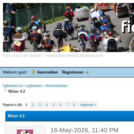
Welkom gast!
Aanmelden
Registreren
ligfietsers.nl
›
Ligfietsers
›
Velomobielen
Milan 4.2
elde waardering is 0
Pagina's (8):
1
2
3
4
5
6
7
8
Volgende »
Milan 4.2
16-May-2026, 11:40 PM