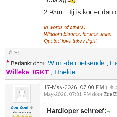
2.98m. Hij is korter dan
In words of others,
Wisdom blooms, forums unite,
Quoted love takes flight.
Zoek
Wim -de roetsende
,
Ha
Bedankt door:
Willeke_IGKT
,
Hoekie
17-May-2026, 07:00 PM
(Dit 
May-2026, 07:01 PM door
ZoefZ
ZoefZoef
Hardloper schreef:
Kilometervreter