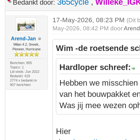
365cycle
,
Willeke_IG
Bedankt door:
17-May-2026, 08:23 PM
(Dit 
May-2026, 08:42 PM door
Arend
Arend-Jan
Milan 4.2, Snoek,
Wim -de roetsende sc
Pioneer, Hurricane
Berichten: 805
Hardloper schreef:
Topics: 1
Lid sinds: Jun 2022
Bedankt: 419
Hebben we misschien a
2774 x bedankt in
807 berichten
van het bouwpakket e
Was jij mee wezen op
Hier