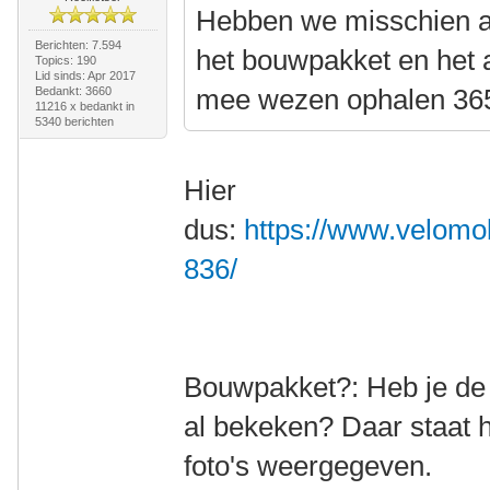
Hebben we misschien al
Berichten: 7.594
het bouwpakket en het 
Topics: 190
Lid sinds: Apr 2017
mee wezen ophalen 36
Bedankt: 3660
11216 x bedankt in
5340 berichten
Hier
dus:
https://www.velomob
836/
Bouwpakket?: Heb je de l
al bekeken? Daar staat 
foto's weergegeven.