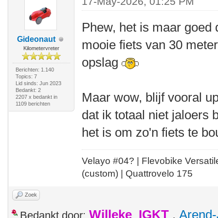
17-May-2026, 01:25 PM
Phew, het is maar goed da
Gideonaut
mooie fiets van 30 meter 
Kilometervreter
opslag
Berichten: 1.140
Topics: 7
Lid sinds: Jun 2023
Bedankt: 2
Maar wow, blijf vooral 
2207 x bedankt in
1109 berichten
dat ik totaal niet jaloers
het is om zo'n fiets te b
Velayo #
0
4?
| Flevobike Versati
(custom) | Quattrovelo 175
Zoek
Willeke_IGKT
,
Arend-
Bedankt door: