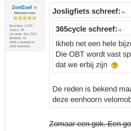
ZoefZoef
Josligfiets schreef:
Kilometervreter
Berichten: 2.879
365cycle schreef:
Topics: 30
Lid sinds: Dec 2017
Bedankt: 42
Ikheb net een hele bi
4456 x bedankt in
2452 berichten
Die OBT wordt vast sp
dat we erbij zijn
De reden is bekend ma
deze eenhoorn velomobi
Zomaar een gok. Een go