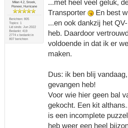
...met heel veel geluk, 
Milan 4.2, Snoek,
Pioneer, Hurricane
Transporter
En best w
Berichten: 805
...en ook dankzij het QV
Topics: 1
Lid sinds: Jun 2022
heb. Daardoor vertrouwd
Bedankt: 419
2774 x bedankt in
807 berichten
voldoende in dat ik er we
maken.
Dus: ik ben blij vandaag
gevangen heb!
Voor wie hier geen bal v
gekocht. Een kit althans.
is een incomplete puzzel
heb weer een heel bijzo