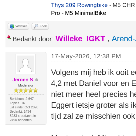
Thys 209 Rowingbike
- M5 CHR
Pro - M5 MinimalBike
Website
Zoek
Willeke_IGKT
,
Arend-
Bedankt door:
17-May-2026, 12:38 PM
Volgens mij heb ik ooit 
Jeroen S
4,2 met Daniel voor en E
Moderator
niet meer heel precies h
Berichten: 2.647
Eggert ietsje groter als
Topics: 16
Lid sinds: Oct 2020
Bedankt: 1434
tijd zal ze misschien ook
5233 x bedankt in
2490 berichten