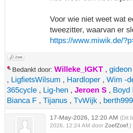
Voor wie niet weet wat ee
tweezitter, waarvan er s
https://www.miwik.de/?
Zoek
Willeke_IGKT
,
gideon
Bedankt door:
,
LigfietsWilsum
,
Hardloper
,
Wim -d
365cycle
,
Lig-hen
,
Jeroen S
,
Boyd
Bianca F
,
Tijanus
,
TvWijk
,
berth99
17-May-2026, 12:20 AM
(Dit 
2026, 12:24 AM door
ZoefZoef
.)