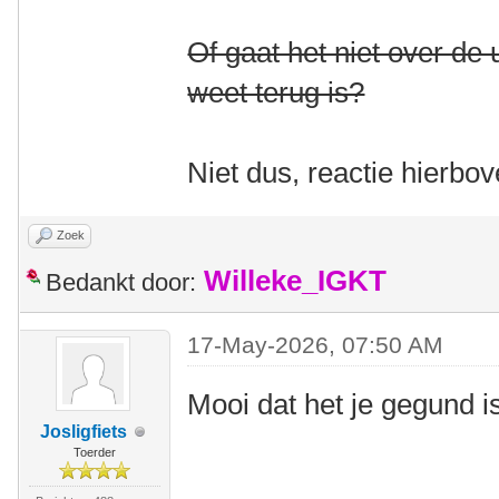
Of gaat het niet over de
weet terug is?
Niet dus, reactie hierbo
Zoek
Willeke_IGKT
Bedankt door:
17-May-2026, 07:50 AM
Mooi dat het je gegund 
Josligfiets
Toerder