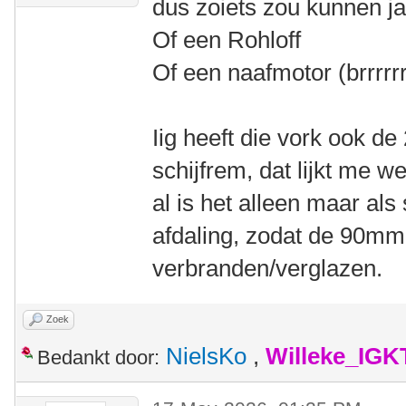
dus zoiets zou kunnen ja
Of een Rohloff
Of een naafmotor (brrrrrr
Iig heeft die vork ook d
schijfrem, dat lijkt me we
al is het alleen maar als
afdaling, zodat de 90mm
verbranden/verglazen.
Zoek
NielsKo
,
Willeke_IGK
Bedankt door: