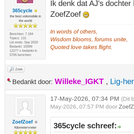
Ik denk dat AJ's dochter
365cycle
ZoefZoef
the best velomobile in
the world
In words of others,
Berichten: 7.184
Topics: 131
Wisdom blooms, forums unite,
Lid sinds: Sep 2020
Quoted love takes flight.
Bedankt: 15599
12277 x bedankt in
5765 berichten
Zoek
Willeke_IGKT
,
Lig-he
Bedankt door:
17-May-2026, 07:34 PM
(Dit 
May-2026, 07:57 PM door
ZoefZ
ZoefZoef
365cycle schreef:
Kilometervreter