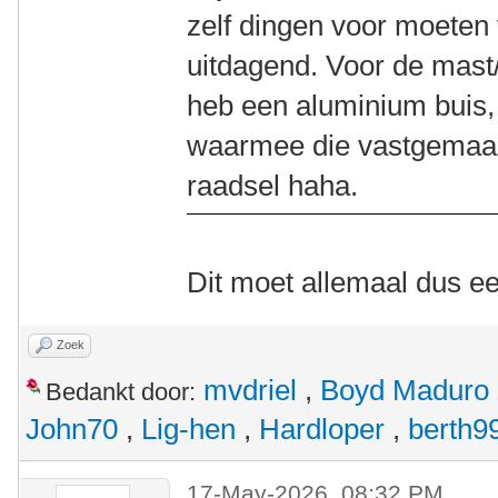
zelf dingen voor moeten
uitdagend. Voor de mast/t
heb een aluminium buis,
waarmee die vastgemaak
raadsel haha.
Dit moet allemaal dus ee
Zoek
mvdriel
,
Boyd Maduro
Bedankt door:
John70
,
Lig-hen
,
Hardloper
,
berth9
17-May-2026, 08:32 PM