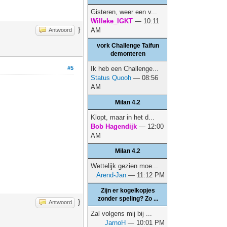
Gisteren, weer een v...
Willeke_IGKT
— 10:11
}
AM
Antwoord
vork Challenge Taifun
demonteren
#5
Ik heb een Challenge...
Status Quooh
— 08:56
AM
Milan 4.2
Klopt, maar in het d...
Bob Hagendijk
— 12:00
AM
Milan 4.2
Wettelijk gezien moe...
Arend-Jan
— 11:12 PM
Zijn er kogelkopjes
zonder speling? Zo ...
}
Antwoord
Zal volgens mij bij ...
JarnoH
— 10:01 PM