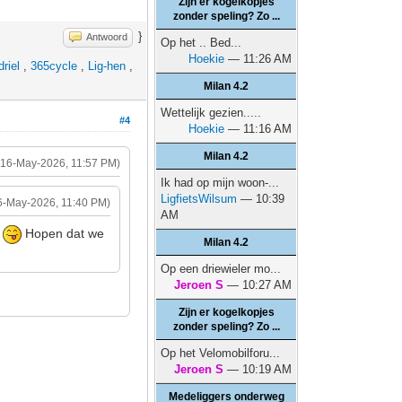
Zijn er kogelkopjes
zonder speling? Zo ...
}
Antwoord
Op het .. Bed...
Hoekie
— 11:26 AM
riel
,
365cycle
,
Lig-hen
,
Milan 4.2
Wettelijk gezien.....
#4
Hoekie
— 11:16 AM
Milan 4.2
(16-May-2026, 11:57 PM)
Ik had op mijn woon-...
LigfietsWilsum
— 10:39
6-May-2026, 11:40 PM)
AM
r
Hopen dat we
Milan 4.2
Op een driewieler mo...
Jeroen S
— 10:27 AM
Zijn er kogelkopjes
zonder speling? Zo ...
Op het Velomobilforu...
Jeroen S
— 10:19 AM
Medeliggers onderweg