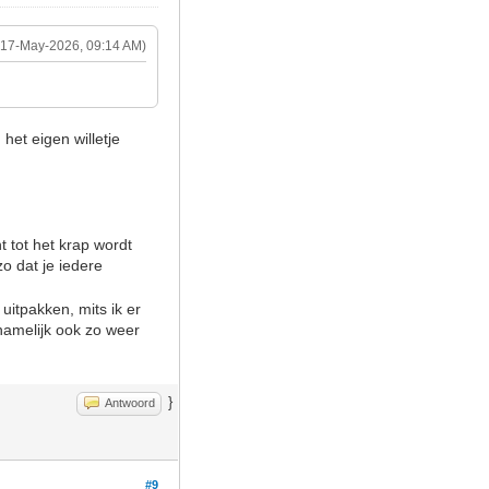
(17-May-2026, 09:14 AM)
het eigen willetje
 tot het krap wordt
zo dat je iedere
uitpakken, mits ik er
namelijk ook zo weer
}
Antwoord
#9