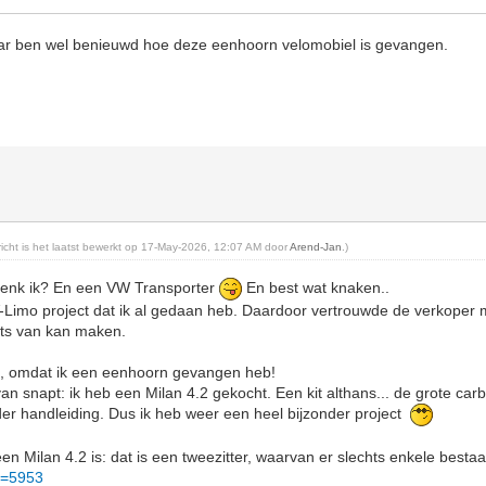
ar ben wel benieuwd hoe deze eenhoorn velomobiel is gevangen.
ericht is het laatst bewerkt op 17-May-2026, 12:07 AM door
Arend-Jan
.)
 denk ik? En een VW Transporter
En best wat knaken..
V-Limo project dat ik al gedaan heb. Daardoor vertrouwde de verkoper m
iets van kan maken.
ag, omdat ik een eenhoorn gevangen heb!
an snapt: ik heb een Milan 4.2 gekocht. Een kit althans... de grote car
er handleiding. Dus ik heb weer een heel bijzonder project
en Milan 4.2 is: dat is een tweezitter, waarvan er slechts enkele bestaa
p=5953