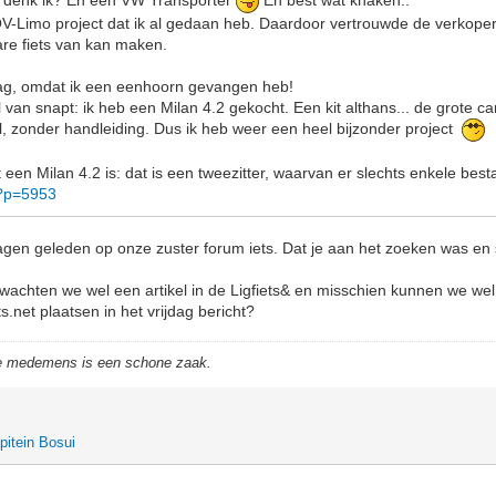
k, denk ik? En een VW Transporter
En best wat knaken..
 QV-Limo project dat ik al gedaan heb. Daardoor vertrouwde de verkoper
bare fiets van kan maken.
aag, omdat ik een eenhoorn gevangen heb!
 van snapt: ik heb een Milan 4.2 gekocht. Een kit althans... de grote ca
, zonder handleiding. Dus ik heb weer een heel bijzonder project
 een Milan 4.2 is: dat is een tweezitter, waarvan er slechts enkele best
/?p=5953
agen geleden op onze zuster forum iets. Dat je aan het zoeken was en
wachten we wel een artikel in de Ligfiets& en misschien kunnen we we
ts.net plaatsen in het vrijdag bericht?
de medemens is een schone zaak.
pitein Bosui