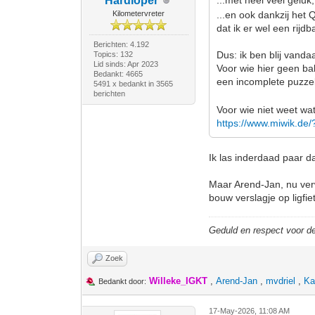
Hardloper
...met heel veel gelu
Kilometervreter
...en ook dankzij het
dat ik er wel een rijd
Berichten: 4.192
Dus: ik ben blij vand
Topics: 132
Lid sinds: Apr 2023
Voor wie hier geen bal
Bedankt: 4665
een incomplete puzzel
5491 x bedankt in 3565
berichten
Voor wie niet weet wat
https://www.miwik.de
Ik las inderdaad paar d
Maar Arend-Jan, nu ver
bouw verslagje op ligfie
Geduld en respect voor 
Zoek
Willeke_IGKT
,
Arend-Jan
,
mvdriel
,
Ka
Bedankt door:
17-May-2026, 11:08 AM