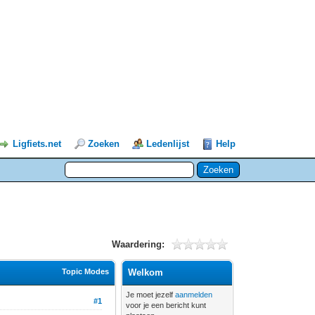
Ligfiets.net
Zoeken
Ledenlijst
Help
Waardering:
Topic Modes
Welkom
Je moet jezelf
aanmelden
#1
voor je een bericht kunt