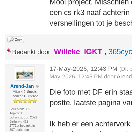
Mooi project. Misschien
een cs rk3 naaf achterin
versnellingen tot je besc
Zoek
Willeke_IGKT
,
365cyc
Bedankt door:
17-May-2026, 12:43 PM
(Dit 
May-2026, 12:45 PM door
Arend
Arend-Jan
Die foto met DF erin staa
Milan 4.2, Snoek,
Pioneer, Hurricane
postte, laatste pagina va
Berichten: 805
Topics: 1
Lid sinds: Jun 2022
Ik heb er een achtervork
Bedankt: 419
2771 x bedankt in
807 berichten