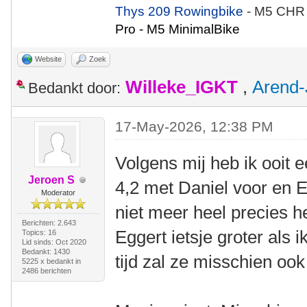
Thys 209 Rowingbike
- M5 CHR
Pro - M5 MinimalBike
Website
Zoek
Willeke_IGKT
,
Arend-
Bedankt door:
17-May-2026, 12:38 PM
Volgens mij heb ik ooit 
Jeroen S
4,2 met Daniel voor en E
Moderator
niet meer heel precies h
Berichten: 2.643
Eggert ietsje groter als
Topics: 16
Lid sinds: Oct 2020
Bedankt: 1430
tijd zal ze misschien ook
5225 x bedankt in
2486 berichten