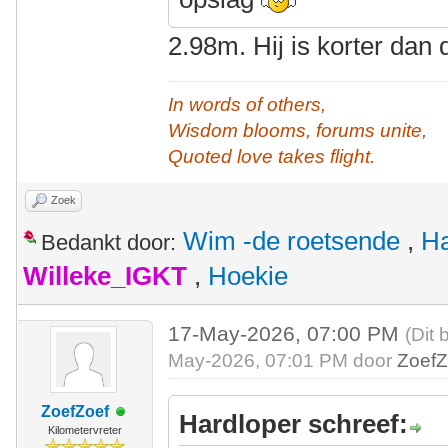
2.98m. Hij is korter dan
In words of others,
Wisdom blooms, forums unite,
Quoted love takes flight.
Zoek
Wim -de roetsende
,
Ha
Bedankt door:
Willeke_IGKT
,
Hoekie
17-May-2026, 07:00 PM
(Dit 
May-2026, 07:01 PM door
ZoefZ
ZoefZoef
Hardloper schreef:
Kilometervreter