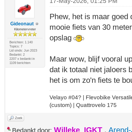
17-May-2026, 01:25 PM
Phew, het is maar goed da
Gideonaut
mooie fiets van 30 meter 
Kilometervreter
opslag
Berichten: 1.140
Topics: 7
Lid sinds: Jun 2023
Bedankt: 2
Maar wow, blijf vooral 
2207 x bedankt in
1109 berichten
dat ik totaal niet jaloers
het is om zo'n fiets te b
Velayo #
0
4?
| Flevobike Versati
(custom) | Quattrovelo 175
Zoek
Willeke_IGKT
,
Arend-
Bedankt door: