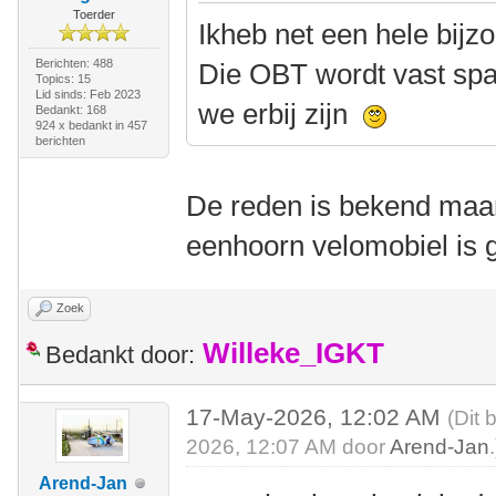
Toerder
Ikheb net een hele bij
Berichten: 488
Die OBT wordt vast spa
Topics: 15
Lid sinds: Feb 2023
we erbij zijn
Bedankt: 168
924 x bedankt in 457
berichten
De reden is bekend maa
eenhoorn velomobiel is 
Zoek
Willeke_IGKT
Bedankt door:
17-May-2026, 12:02 AM
(Dit 
2026, 12:07 AM door
Arend-Jan
.
Arend-Jan