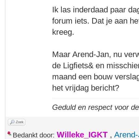
Ik las inderdaad paar d
forum iets. Dat je aan h
kreeg.
Maar Arend-Jan, nu verw
de Ligfiets& en misschi
maand een bouw verslagje
het vrijdag bericht?
Geduld en respect voor d
Zoek
Willeke_IGKT
,
Arend-
Bedankt door: