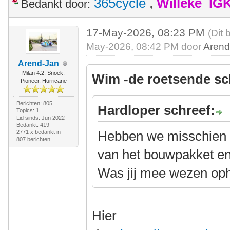
365cycle
,
Willeke_IG
Bedankt door:
17-May-2026, 08:23 PM
(Dit 
May-2026, 08:42 PM door
Arend
Arend-Jan
Milan 4.2, Snoek,
Wim -de roetsende sc
Pioneer, Hurricane
Berichten: 805
Hardloper schreef:
Topics: 1
Lid sinds: Jun 2022
Bedankt: 419
Hebben we misschien a
2771 x bedankt in
807 berichten
van het bouwpakket e
Was jij mee wezen op
Hier