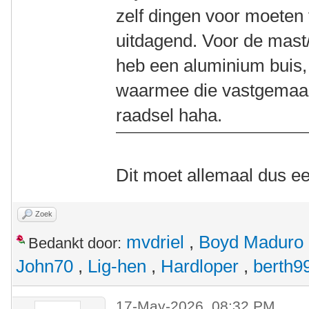
zelf dingen voor moeten
uitdagend. Voor de mast/t
heb een aluminium buis,
waarmee die vastgemaak
raadsel haha.
Dit moet allemaal dus ee
Zoek
mvdriel
,
Boyd Maduro
Bedankt door:
John70
,
Lig-hen
,
Hardloper
,
berth9
17-May-2026, 08:32 PM