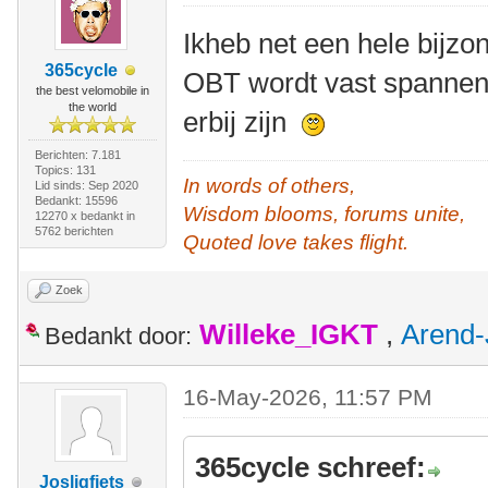
Ikheb net een hele bijz
365cycle
OBT wordt vast spannend
the best velomobile in
the world
erbij zijn
Berichten: 7.181
Topics: 131
In words of others,
Lid sinds: Sep 2020
Bedankt: 15596
Wisdom blooms, forums unite,
12270 x bedankt in
5762 berichten
Quoted love takes flight.
Zoek
Willeke_IGKT
,
Arend-
Bedankt door:
16-May-2026, 11:57 PM
365cycle schreef:
Josligfiets