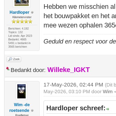
Hebben we misschien al 
Hardloper
het bouwpakket en het a
Kilometervreter
mee wezen ophalen 365
Berichten: 4.192
Topics: 132
Lid sinds: Apr 2023
Bedankt: 4665
Geduld en respect voor d
5491 x bedankt in
3565 berichten
Zoek
Willeke_IGKT
Bedankt door:
17-May-2026, 02:44 PM
(Dit 
May-2026, 03:10 PM door
Wim -
Wim -de
Hardloper schreef:
roetsende
Roeifietser