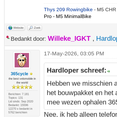
Thys 209 Rowingbike
- M5 CHR
Pro - M5 MinimalBike
Website
Zoek
Willeke_IGKT
,
Hardlo
Bedankt door:
17-May-2026, 03:05 PM
Hardloper schreef:
365cycle
the best velomobile in
Hebben we misschien al
the world
het bouwpakket en het 
Berichten: 7.181
Topics: 131
mee wezen ophalen 36
Lid sinds: Sep 2020
Bedankt: 15596
12270 x bedankt in
Nee, ik heb alleen telef
5762 berichten