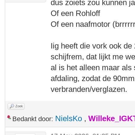
dus zoiets zou kunnen ja
Of een Rohloff
Of een naafmotor (brrrrrr
Iig heeft die vork ook d
schijfrem, dat lijkt me we
al is het alleen maar als
afdaling, zodat de 90mm
verbranden/verglazen.
Zoek
NielsKo
,
Willeke_IGK
Bedankt door: