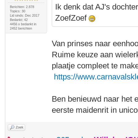
Ik denk dat AJ's dochte
Berichten: 2.878
Topics: 30
ZoefZoef
Lid sinds: Dec 2017
Bedankt: 42
4456 x bedankt in
2452 berichten
Van prinses naar eenho
Ruime keuze aan wielerk
plaatje compleet te mak
https://www.carnavalskl
Ben benieuwd naar het ei
eerste maidenrit in unic
Zoek