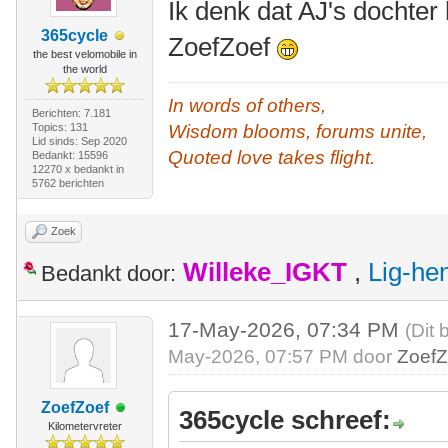
Ik denk dat AJ's dochter
365cycle
ZoefZoef
the best velomobile in
the world
In words of others,
Berichten: 7.181
Topics: 131
Wisdom blooms, forums unite,
Lid sinds: Sep 2020
Quoted love takes flight.
Bedankt: 15596
12270 x bedankt in
5762 berichten
Zoek
Willeke_IGKT
,
Lig-he
Bedankt door:
17-May-2026, 07:34 PM
(Dit 
May-2026, 07:57 PM door
ZoefZ
ZoefZoef
365cycle schreef:
Kilometervreter