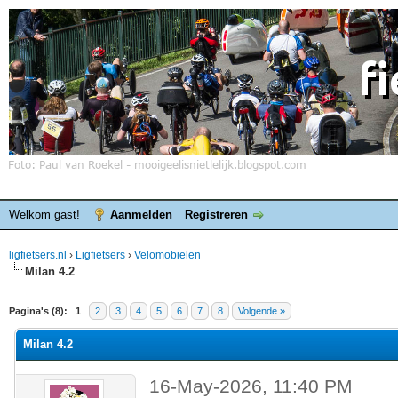
Welkom gast!
Aanmelden
Registreren
ligfietsers.nl
›
Ligfietsers
›
Velomobielen
Milan 4.2
elde waardering is 0
Pagina's (8):
1
2
3
4
5
6
7
8
Volgende »
Milan 4.2
16-May-2026, 11:40 PM