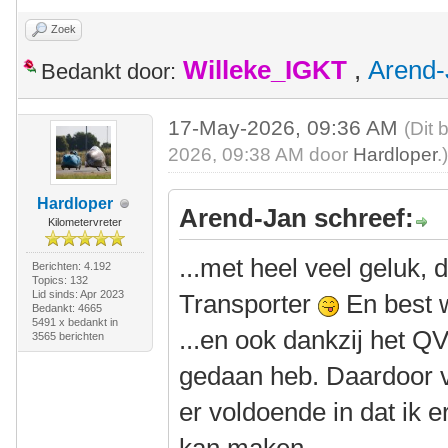
Zoek
Willeke_IGKT
,
Arend-
Bedankt door:
17-May-2026, 09:36 AM
(Dit 
2026, 09:38 AM door
Hardloper
.
Hardloper
Arend-Jan schreef:
Kilometervreter
...met heel veel geluk,
Berichten: 4.192
Topics: 132
Lid sinds: Apr 2023
Transporter
En best 
Bedankt: 4665
5491 x bedankt in
...en ook dankzij het QV
3565 berichten
gedaan heb. Daardoor v
er voldoende in dat ik e