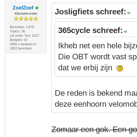
ZoefZoef
Josligfiets schreef:
Kilometervreter
Berichten: 2.878
365cycle schreef:
Topics: 30
Lid sinds: Dec 2017
Bedankt: 42
Ikheb net een hele bi
4456 x bedankt in
2452 berichten
Die OBT wordt vast sp
dat we erbij zijn
De reden is bekend ma
deze eenhoorn velomobi
Zomaar een gok. Een go