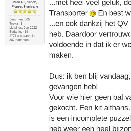
...met heel veel geluk, 
Milan 4.2, Snoek,
Pioneer, Hurricane
Transporter
En best w
Berichten: 805
...en ook dankzij het QV
Topics: 1
Lid sinds: Jun 2022
heb. Daardoor vertrouwd
Bedankt: 419
2771 x bedankt in
807 berichten
voldoende in dat ik er we
maken.
Dus: ik ben blij vandaag
gevangen heb!
Voor wie hier geen bal v
gekocht. Een kit althans.
is een incomplete puzzel
heb weer een heel bijzo