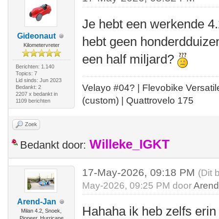
Je hebt een werkende 4.
Gideonaut
hebt geen honderdduize
Kilometervreter
een half miljard?
Berichten: 1.140
Topics: 7
Lid sinds: Jun 2023
Velayo #
0
4?
| Flevobike Versati
Bedankt: 2
2207 x bedankt in
(custom) | Quattrovelo 175
1109 berichten
Zoek
Willeke_IGKT
Bedankt door:
17-May-2026, 09:18 PM
(Dit 
May-2026, 09:25 PM door
Arend
Arend-Jan
Hahaha ik heb zelfs eri
Milan 4.2, Snoek,
Pioneer, Hurricane