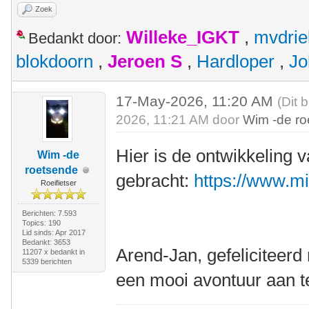
Zoek
Willeke_IGKT
,
mvdrie
Bedankt door:
blokdoorn
,
Jeroen S
,
Hardloper
,
Jo
17-May-2026, 11:20 AM
(Dit 
2026, 11:21 AM door
Wim -de r
Hier is de ontwikkeling 
Wim -de
roetsende
gebracht:
https://www.m
Roeifietser
Berichten: 7.593
Topics: 190
Lid sinds: Apr 2017
Bedankt: 3653
Arend-Jan, gefeliciteer
11207 x bedankt in
5339 berichten
een mooi avontuur aan t