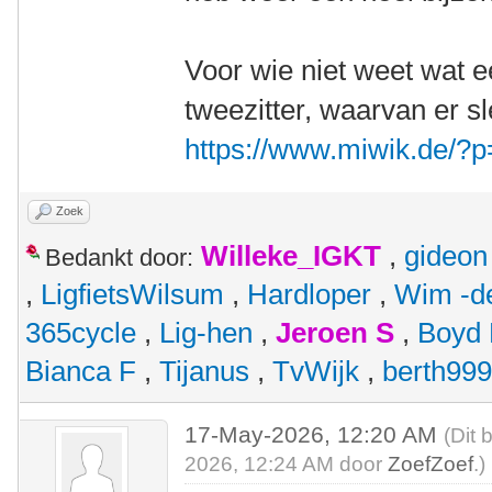
Voor wie niet weet wat ee
tweezitter, waarvan er s
https://www.miwik.de/?
Zoek
Willeke_IGKT
,
gideon
Bedankt door:
,
LigfietsWilsum
,
Hardloper
,
Wim -d
365cycle
,
Lig-hen
,
Jeroen S
,
Boyd
Bianca F
,
Tijanus
,
TvWijk
,
berth99
17-May-2026, 12:20 AM
(Dit 
2026, 12:24 AM door
ZoefZoef
.)