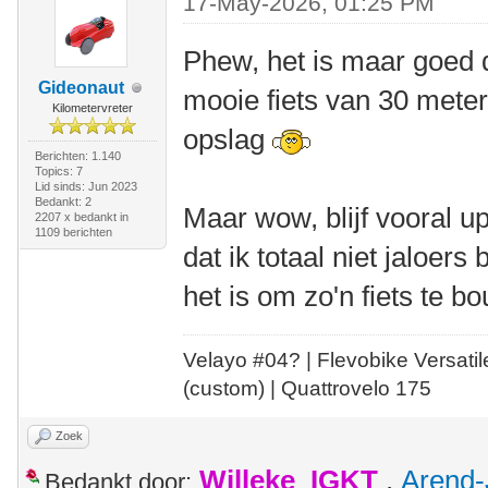
17-May-2026, 01:25 PM
Phew, het is maar goed da
Gideonaut
mooie fiets van 30 meter 
Kilometervreter
opslag
Berichten: 1.140
Topics: 7
Lid sinds: Jun 2023
Bedankt: 2
Maar wow, blijf vooral 
2207 x bedankt in
1109 berichten
dat ik totaal niet jaloers
het is om zo'n fiets te b
Velayo #
0
4?
| Flevobike Versati
(custom) | Quattrovelo 175
Zoek
Willeke_IGKT
,
Arend-
Bedankt door: