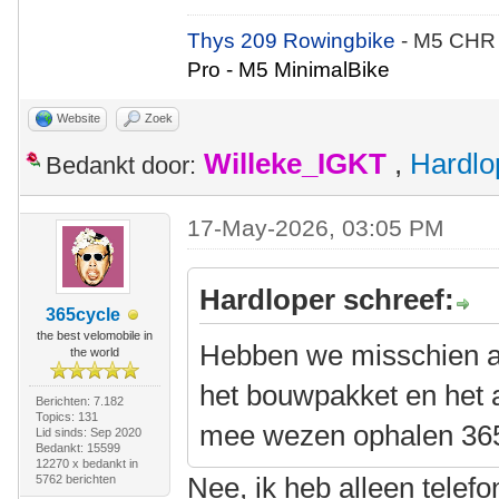
Thys 209 Rowingbike
- M5 CHR
Pro - M5 MinimalBike
Website
Zoek
Willeke_IGKT
,
Hardlo
Bedankt door:
17-May-2026, 03:05 PM
Hardloper schreef:
365cycle
the best velomobile in
Hebben we misschien al
the world
het bouwpakket en het 
Berichten: 7.182
Topics: 131
mee wezen ophalen 36
Lid sinds: Sep 2020
Bedankt: 15599
12270 x bedankt in
Nee, ik heb alleen telef
5762 berichten