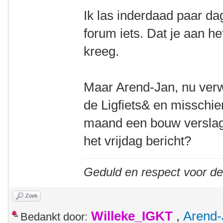
Ik las inderdaad paar d
forum iets. Dat je aan h
kreeg.
Maar Arend-Jan, nu verw
de Ligfiets& en misschi
maand een bouw verslagje
het vrijdag bericht?
Geduld en respect voor d
Zoek
Willeke_IGKT
,
Arend-
Bedankt door: