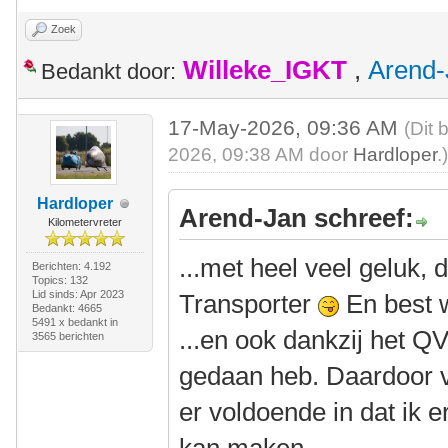
Zoek
Willeke_IGKT
,
Arend-
Bedankt door:
17-May-2026, 09:36 AM
(Dit 
2026, 09:38 AM door
Hardloper
.
Hardloper
Arend-Jan schreef:
Kilometervreter
...met heel veel geluk,
Berichten: 4.192
Topics: 132
Lid sinds: Apr 2023
Transporter
En best 
Bedankt: 4665
5491 x bedankt in
...en ook dankzij het QV
3565 berichten
gedaan heb. Daardoor v
er voldoende in dat ik e