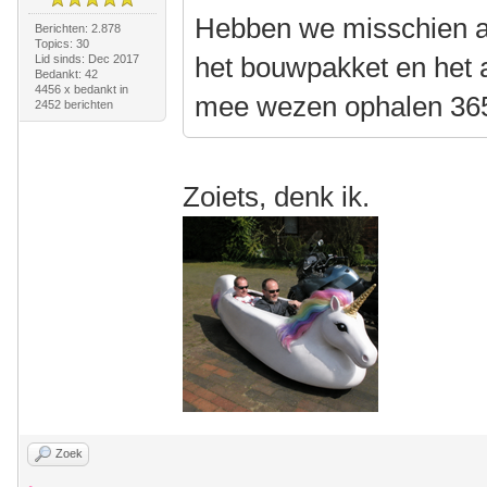
Hebben we misschien al
Berichten: 2.878
Topics: 30
het bouwpakket en het 
Lid sinds: Dec 2017
Bedankt: 42
4456 x bedankt in
mee wezen ophalen 36
2452 berichten
Zoiets, denk ik.
Zoek