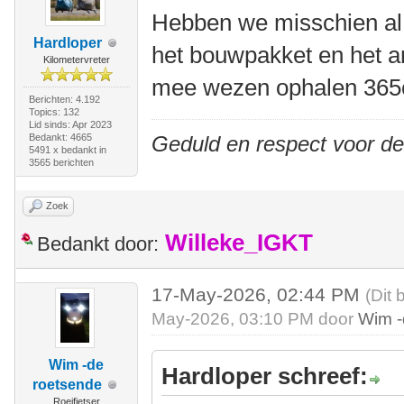
Hebben we misschien al 
Hardloper
het bouwpakket en het a
Kilometervreter
mee wezen ophalen 365
Berichten: 4.192
Topics: 132
Lid sinds: Apr 2023
Bedankt: 4665
Geduld en respect voor d
5491 x bedankt in
3565 berichten
Zoek
Willeke_IGKT
Bedankt door:
17-May-2026, 02:44 PM
(Dit 
May-2026, 03:10 PM door
Wim -
Wim -de
Hardloper schreef:
roetsende
Roeifietser