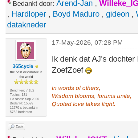
Arend-Jan
,
Willeke_I
Bedankt door:
,
Hardloper
,
Boyd Maduro
,
gideon
,
datakneder
17-May-2026, 07:28 PM
Ik denk dat AJ's dochter
365cycle
ZoefZoef
the best velomobile in
the world
In words of others,
Berichten: 7.182
Topics: 131
Wisdom blooms, forums unite,
Lid sinds: Sep 2020
Quoted love takes flight.
Bedankt: 15599
12270 x bedankt in
5762 berichten
Zoek