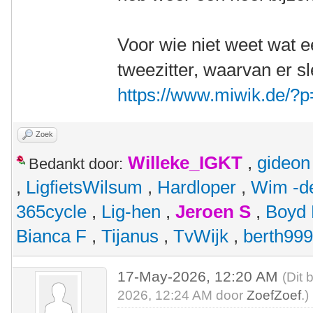
Voor wie niet weet wat ee
tweezitter, waarvan er s
https://www.miwik.de/?
Zoek
Willeke_IGKT
,
gideon
Bedankt door:
,
LigfietsWilsum
,
Hardloper
,
Wim -d
365cycle
,
Lig-hen
,
Jeroen S
,
Boyd
Bianca F
,
Tijanus
,
TvWijk
,
berth99
17-May-2026, 12:20 AM
(Dit 
2026, 12:24 AM door
ZoefZoef
.)