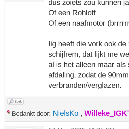
dus zoiets zou kunnen ja
Of een Rohloff
Of een naafmotor (brrrrrr
Iig heeft die vork ook d
schijfrem, dat lijkt me we
al is het alleen maar als
afdaling, zodat de 90mm
verbranden/verglazen.
Zoek
NielsKo
,
Willeke_IGK
Bedankt door: