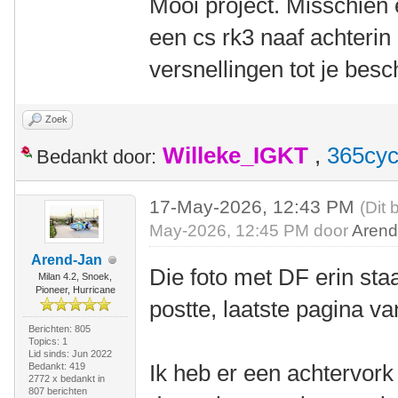
Mooi project. Misschien
een cs rk3 naaf achterin
versnellingen tot je besc
Zoek
Willeke_IGKT
,
365cyc
Bedankt door:
17-May-2026, 12:43 PM
(Dit 
May-2026, 12:45 PM door
Arend
Arend-Jan
Die foto met DF erin staa
Milan 4.2, Snoek,
Pioneer, Hurricane
postte, laatste pagina va
Berichten: 805
Topics: 1
Lid sinds: Jun 2022
Ik heb er een achtervork
Bedankt: 419
2772 x bedankt in
807 berichten