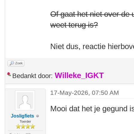
Of gaat het niet over de
weet terug is?
Niet dus, reactie hierbo
Zoek
Willeke_IGKT
Bedankt door:
17-May-2026, 07:50 AM
Mooi dat het je gegund 
Josligfiets
Toerder