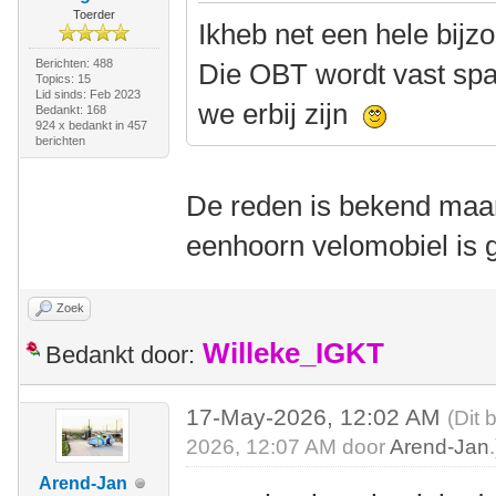
Toerder
Ikheb net een hele bij
Berichten: 488
Die OBT wordt vast spa
Topics: 15
Lid sinds: Feb 2023
we erbij zijn
Bedankt: 168
924 x bedankt in 457
berichten
De reden is bekend maa
eenhoorn velomobiel is 
Zoek
Willeke_IGKT
Bedankt door:
17-May-2026, 12:02 AM
(Dit 
2026, 12:07 AM door
Arend-Jan
.
Arend-Jan