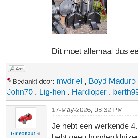
Dit moet allemaal dus ee
Zoek
mvdriel
,
Boyd Maduro
Bedankt door:
John70
,
Lig-hen
,
Hardloper
,
berth9
17-May-2026, 08:32 PM
Je hebt een werkende 4.
Gideonaut
hebt geen honderdduize