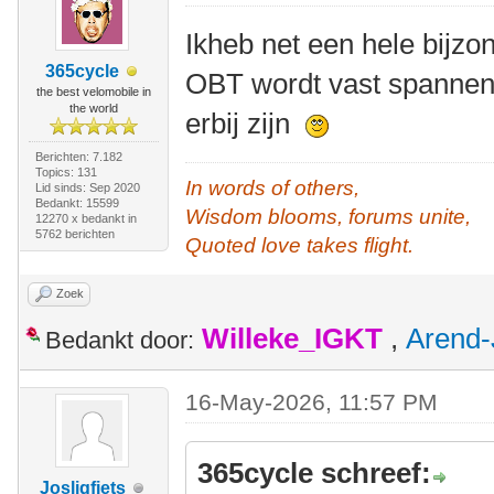
Ikheb net een hele bijz
365cycle
OBT wordt vast spannend
the best velomobile in
the world
erbij zijn
Berichten: 7.182
Topics: 131
In words of others,
Lid sinds: Sep 2020
Bedankt: 15599
Wisdom blooms, forums unite,
12270 x bedankt in
5762 berichten
Quoted love takes flight.
Zoek
Willeke_IGKT
,
Arend-
Bedankt door:
16-May-2026, 11:57 PM
365cycle schreef:
Josligfiets