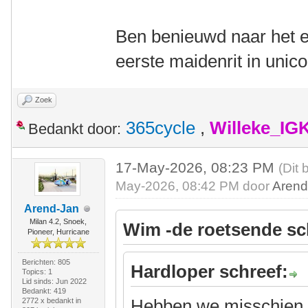
Ben benieuwd naar het ei
eerste maidenrit in unic
Zoek
365cycle
,
Willeke_IG
Bedankt door:
17-May-2026, 08:23 PM
(Dit 
May-2026, 08:42 PM door
Arend
Arend-Jan
Milan 4.2, Snoek,
Wim -de roetsende sc
Pioneer, Hurricane
Berichten: 805
Hardloper schreef:
Topics: 1
Lid sinds: Jun 2022
Bedankt: 419
Hebben we misschien a
2772 x bedankt in