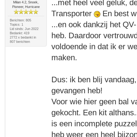
...met heel veel geluk, 
Milan 4.2, Snoek,
Pioneer, Hurricane
Transporter
En best w
Berichten: 805
...en ook dankzij het QV
Topics: 1
Lid sinds: Jun 2022
heb. Daardoor vertrouwd
Bedankt: 419
2772 x bedankt in
807 berichten
voldoende in dat ik er we
maken.
Dus: ik ben blij vandaag
gevangen heb!
Voor wie hier geen bal v
gekocht. Een kit althans.
is een incomplete puzzel
heb weer een heel bijzo