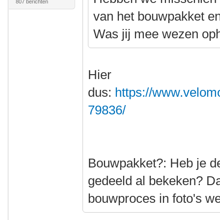
807 berichten
van het bouwpakket e
Was jij mee wezen op
Hier
dus:
https://www.velomo
79836/
Bouwpakket?: Heb je de 
gedeeld al bekeken? Da
bouwproces in foto's w