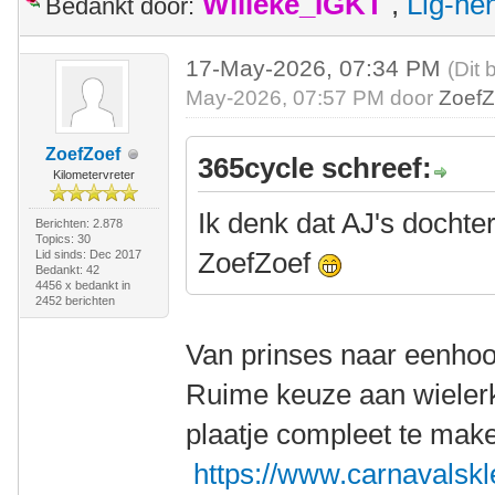
Willeke_IGKT
,
Lig-he
Bedankt door:
17-May-2026, 07:34 PM
(Dit 
May-2026, 07:57 PM door
ZoefZ
ZoefZoef
365cycle schreef:
Kilometervreter
Ik denk dat AJ's dochte
Berichten: 2.878
Topics: 30
ZoefZoef
Lid sinds: Dec 2017
Bedankt: 42
4456 x bedankt in
2452 berichten
Van prinses naar eenho
Ruime keuze aan wielerk
plaatje compleet te mak
https://www.carnavalskl