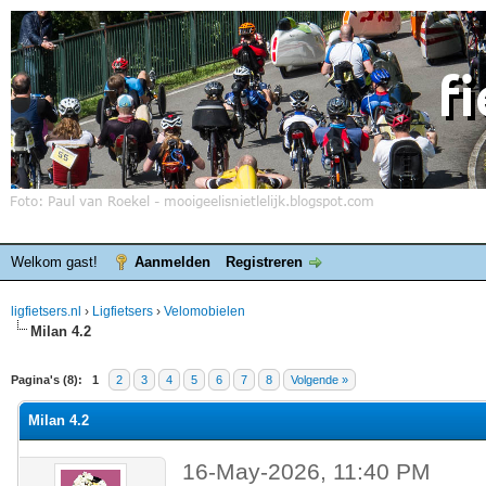
Welkom gast!
Aanmelden
Registreren
ligfietsers.nl
›
Ligfietsers
›
Velomobielen
Milan 4.2
elde waardering is 0
Pagina's (8):
1
2
3
4
5
6
7
8
Volgende »
Milan 4.2
16-May-2026, 11:40 PM