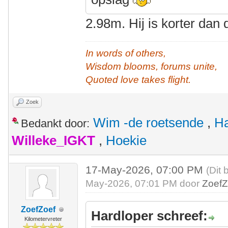
2.98m. Hij is korter dan
In words of others,
Wisdom blooms, forums unite,
Quoted love takes flight.
Zoek
Wim -de roetsende
,
Ha
Bedankt door:
Willeke_IGKT
,
Hoekie
17-May-2026, 07:00 PM
(Dit 
May-2026, 07:01 PM door
ZoefZ
ZoefZoef
Hardloper schreef:
Kilometervreter