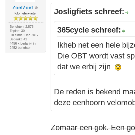
ZoefZoef
Josligfiets schreef:
Kilometervreter
Berichten: 2.878
365cycle schreef:
Topics: 30
Lid sinds: Dec 2017
Bedankt: 42
Ikheb net een hele bi
4456 x bedankt in
2452 berichten
Die OBT wordt vast sp
dat we erbij zijn
De reden is bekend ma
deze eenhoorn velomobi
Zomaar een gok. Een go