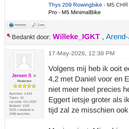
Thys 209 Rowingbike
- M5 CHR
Pro - M5 MinimalBike
Website
Zoek
Willeke_IGKT
,
Arend-
Bedankt door:
17-May-2026, 12:38 PM
Volgens mij heb ik ooit 
Jeroen S
4,2 met Daniel voor en E
Moderator
niet meer heel precies h
Berichten: 2.643
Eggert ietsje groter als
Topics: 16
Lid sinds: Oct 2020
Bedankt: 1430
tijd zal ze misschien ook
5225 x bedankt in
2486 berichten