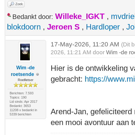
Zoek
Willeke_IGKT
,
mvdrie
Bedankt door:
blokdoorn
,
Jeroen S
,
Hardloper
,
Jo
17-May-2026, 11:20 AM
(Dit 
2026, 11:21 AM door
Wim -de r
Hier is de ontwikkeling 
Wim -de
roetsende
gebracht:
https://www.m
Roeifietser
Berichten: 7.593
Topics: 190
Lid sinds: Apr 2017
Bedankt: 3653
Arend-Jan, gefeliciteer
11208 x bedankt in
5339 berichten
een mooi avontuur aan t