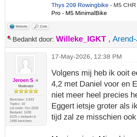
Thys 209 Rowingbike
- M5 CHR
Pro - M5 MinimalBike
Website
Zoek
Willeke_IGKT
,
Arend-
Bedankt door:
17-May-2026, 12:38 PM
Volgens mij heb ik ooit 
Jeroen S
4,2 met Daniel voor en E
Moderator
niet meer heel precies h
Berichten: 2.643
Eggert ietsje groter als
Topics: 16
Lid sinds: Oct 2020
Bedankt: 1430
tijd zal ze misschien ook
5225 x bedankt in
2486 berichten