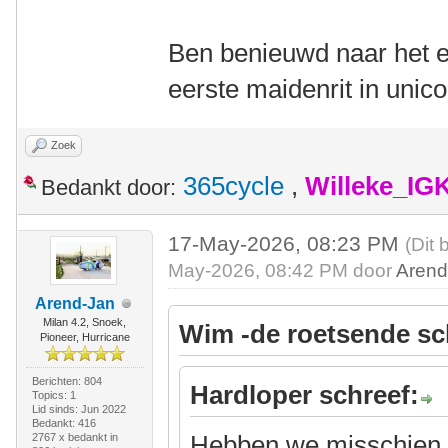
Ben benieuwd naar het ei
eerste maidenrit in unic
Zoek
365cycle
,
Willeke_IG
Bedankt door:
17-May-2026, 08:23 PM
(Dit 
May-2026, 08:42 PM door
Arend
Arend-Jan
Milan 4.2, Snoek,
Wim -de roetsende sc
Pioneer, Hurricane
Berichten: 804
Hardloper schreef:
Topics: 1
Lid sinds: Jun 2022
Bedankt: 416
Hebben we misschien a
2767 x bedankt in