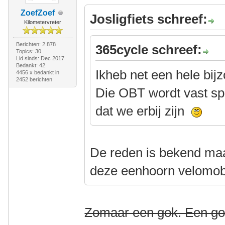
ZoefZoef
Josligfiets schreef:
Kilometervreter
Berichten: 2.878
365cycle schreef:
Topics: 30
Lid sinds: Dec 2017
Bedankt: 42
Ikheb net een hele bi
4456 x bedankt in
2452 berichten
Die OBT wordt vast sp
dat we erbij zijn
De reden is bekend ma
deze eenhoorn velomobi
Zomaar een gok. Een go