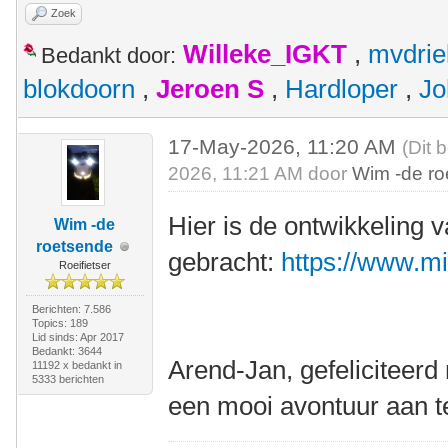
Zoek
Willeke_IGKT
,
mvdrie
Bedankt door:
blokdoorn
,
Jeroen S
,
Hardloper
,
Jo
17-May-2026, 11:20 AM
(Dit 
2026, 11:21 AM door
Wim -de r
Hier is de ontwikkeling 
Wim -de
roetsende
gebracht:
https://www.m
Roeifietser
Berichten: 7.586
Topics: 189
Lid sinds: Apr 2017
Bedankt: 3644
Arend-Jan, gefeliciteer
11192 x bedankt in
5333 berichten
een mooi avontuur aan t