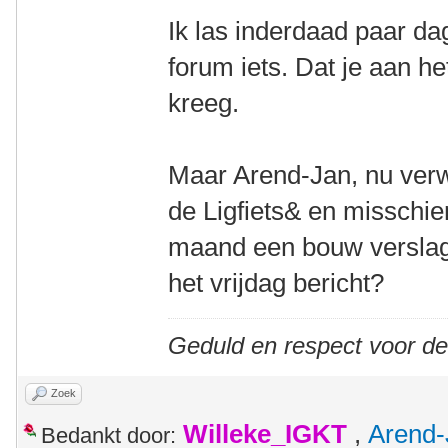
Ik las inderdaad paar d
forum iets. Dat je aan h
kreeg.
Maar Arend-Jan, nu verw
de Ligfiets& en misschi
maand een bouw verslagje
het vrijdag bericht?
Geduld en respect voor d
Zoek
Willeke_IGKT
,
Arend-
Bedankt door: