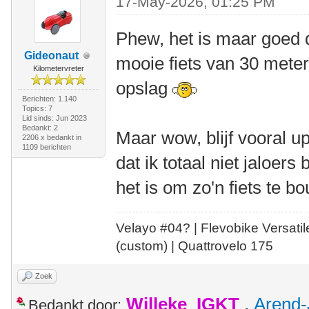
17-May-2026, 01:25 PM
Phew, het is maar goed da
Gideonaut
mooie fiets van 30 meter 
Kilometervreter
opslag
Berichten: 1.140
Topics: 7
Lid sinds: Jun 2023
Bedankt: 2
Maar wow, blijf vooral 
2206 x bedankt in
1109 berichten
dat ik totaal niet jaloers
het is om zo'n fiets te b
Velayo #
0
4?
| Flevobike Versati
(custom) | Quattrovelo 175
Zoek
Willeke_IGKT
,
Arend-
Bedankt door: