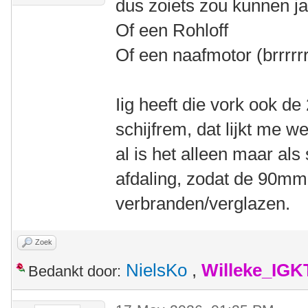
dus zoiets zou kunnen ja
Of een Rohloff
Of een naafmotor (brrrrrr
Iig heeft die vork ook d
schijfrem, dat lijkt me we
al is het alleen maar als
afdaling, zodat de 90mm
verbranden/verglazen.
Zoek
NielsKo
,
Willeke_IGK
Bedankt door: