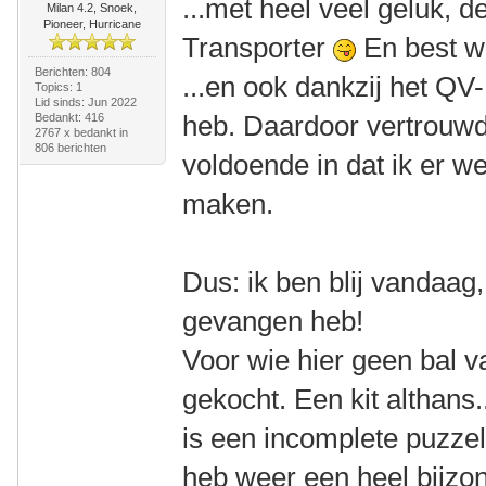
...met heel veel geluk, 
Milan 4.2, Snoek,
Pioneer, Hurricane
Transporter
En best w
Berichten: 804
...en ook dankzij het QV
Topics: 1
Lid sinds: Jun 2022
heb. Daardoor vertrouwd
Bedankt: 416
2767 x bedankt in
806 berichten
voldoende in dat ik er we
maken.
Dus: ik ben blij vandaag
gevangen heb!
Voor wie hier geen bal v
gekocht. Een kit althans.
is een incomplete puzzel
heb weer een heel bijzo