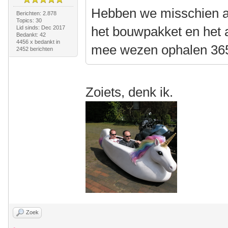
Hebben we misschien al
Berichten: 2.878
Topics: 30
het bouwpakket en het 
Lid sinds: Dec 2017
Bedankt: 42
4456 x bedankt in
mee wezen ophalen 36
2452 berichten
Zoiets, denk ik.
Zoek