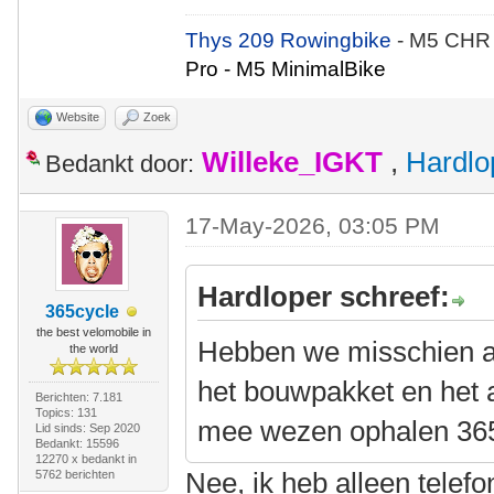
Thys 209 Rowingbike
- M5 CHR
Pro - M5 MinimalBike
Website
Zoek
Willeke_IGKT
,
Hardlo
Bedankt door:
17-May-2026, 03:05 PM
Hardloper schreef:
365cycle
the best velomobile in
Hebben we misschien al
the world
het bouwpakket en het 
Berichten: 7.181
Topics: 131
mee wezen ophalen 36
Lid sinds: Sep 2020
Bedankt: 15596
12270 x bedankt in
Nee, ik heb alleen telef
5762 berichten