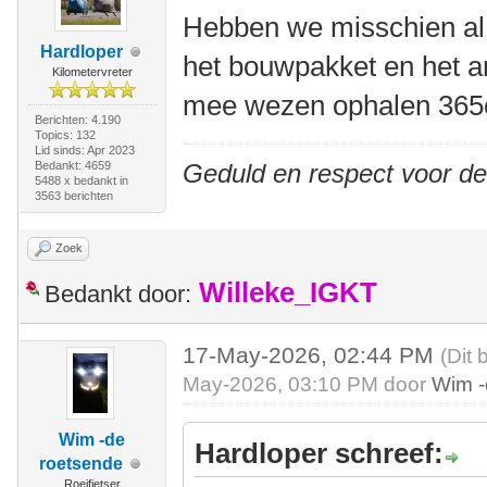
Hebben we misschien al 
Hardloper
het bouwpakket en het a
Kilometervreter
mee wezen ophalen 365
Berichten: 4.190
Topics: 132
Lid sinds: Apr 2023
Bedankt: 4659
Geduld en respect voor d
5488 x bedankt in
3563 berichten
Zoek
Willeke_IGKT
Bedankt door:
17-May-2026, 02:44 PM
(Dit 
May-2026, 03:10 PM door
Wim -
Wim -de
Hardloper schreef:
roetsende
Roeifietser