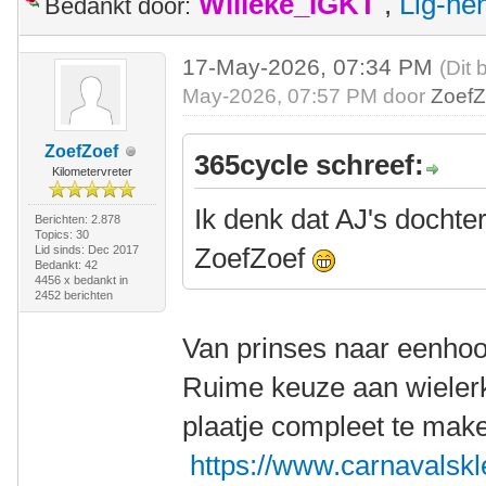
Willeke_IGKT
,
Lig-he
Bedankt door:
17-May-2026, 07:34 PM
(Dit 
May-2026, 07:57 PM door
ZoefZ
ZoefZoef
365cycle schreef:
Kilometervreter
Ik denk dat AJ's dochte
Berichten: 2.878
Topics: 30
ZoefZoef
Lid sinds: Dec 2017
Bedankt: 42
4456 x bedankt in
2452 berichten
Van prinses naar eenho
Ruime keuze aan wielerk
plaatje compleet te mak
https://www.carnavalskl