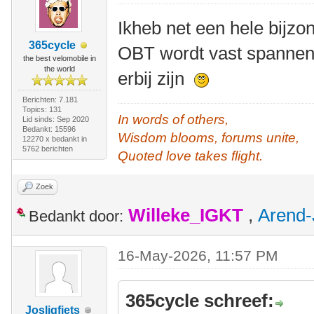
Ikheb net een hele bijz
365cycle
OBT wordt vast spannend
the best velomobile in
the world
erbij zijn
Berichten: 7.181
Topics: 131
In words of others,
Lid sinds: Sep 2020
Bedankt: 15596
Wisdom blooms, forums unite,
12270 x bedankt in
5762 berichten
Quoted love takes flight.
Zoek
Willeke_IGKT
,
Arend-
Bedankt door:
16-May-2026, 11:57 PM
365cycle schreef:
Josligfiets