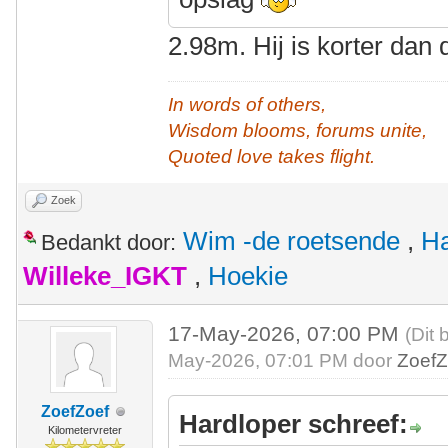
2.98m. Hij is korter dan
In words of others,
Wisdom blooms, forums unite,
Quoted love takes flight.
Zoek
Wim -de roetsende
,
Ha
Bedankt door:
Willeke_IGKT
,
Hoekie
17-May-2026, 07:00 PM
(Dit 
May-2026, 07:01 PM door
ZoefZ
ZoefZoef
Hardloper schreef:
Kilometervreter