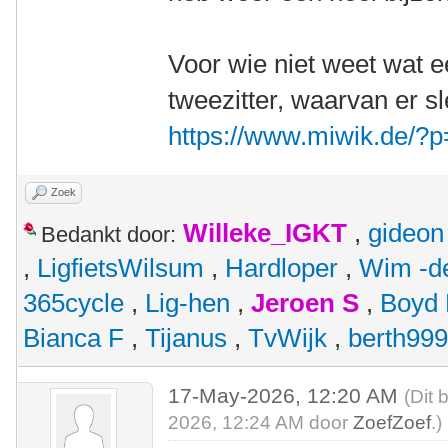
Voor wie niet weet wat ee
tweezitter, waarvan er s
https://www.miwik.de/?
Zoek
Willeke_IGKT
,
gideon
Bedankt door:
,
LigfietsWilsum
,
Hardloper
,
Wim -d
365cycle
,
Lig-hen
,
Jeroen S
,
Boyd
Bianca F
,
Tijanus
,
TvWijk
,
berth99
17-May-2026, 12:20 AM
(Dit 
2026, 12:24 AM door
ZoefZoef
.)