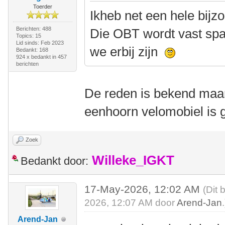
Toerder
Ikheb net een hele bij
Berichten: 488
Die OBT wordt vast spa
Topics: 15
Lid sinds: Feb 2023
we erbij zijn
Bedankt: 168
924 x bedankt in 457
berichten
De reden is bekend maa
eenhoorn velomobiel is 
Zoek
Willeke_IGKT
Bedankt door:
17-May-2026, 12:02 AM
(Dit 
2026, 12:07 AM door
Arend-Jan
.
Arend-Jan