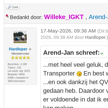
Zoek
Willeke_IGKT
,
Arend-
Bedankt door:
17-May-2026, 09:36 AM
(Dit 
2026, 09:38 AM door
Hardloper
.
Hardloper
Arend-Jan schreef:
Kilometervreter
...met heel veel geluk,
Berichten: 4.190
Topics: 132
Lid sinds: Apr 2023
Transporter
En best 
Bedankt: 4659
5488 x bedankt in
...en ook dankzij het QV
3563 berichten
gedaan heb. Daardoor v
er voldoende in dat ik e