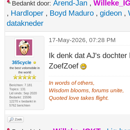
Arend-Jan
,
Willeke_I
Bedankt door:
,
Hardloper
,
Boyd Maduro
,
gideon
,
datakneder
17-May-2026, 07:28 PM
Ik denk dat AJ's dochter
365cycle
ZoefZoef
the best velomobile in
the world
In words of others,
Berichten: 7.181
Topics: 131
Wisdom blooms, forums unite,
Lid sinds: Sep 2020
Quoted love takes flight.
Bedankt: 15596
12270 x bedankt in
5762 berichten
Zoek