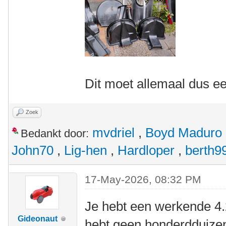
Dit moet allemaal dus ee
Zoek
mvdriel
,
Boyd Maduro
Bedankt door:
John70
,
Lig-hen
,
Hardloper
,
berth9
17-May-2026, 08:32 PM
Je hebt een werkende 4.
Gideonaut
hebt geen honderdduize