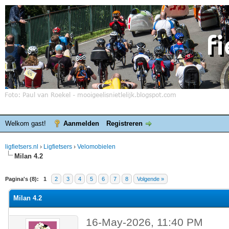
Welkom gast!
Aanmelden
Registreren
ligfietsers.nl
›
Ligfietsers
›
Velomobielen
Milan 4.2
elde waardering is 0
Pagina's (8):
1
2
3
4
5
6
7
8
Volgende »
Milan 4.2
16-May-2026, 11:40 PM