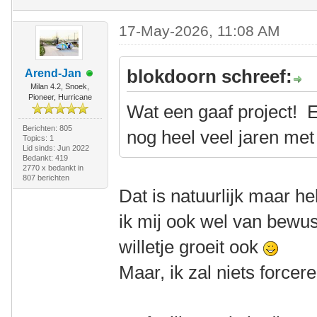
17-May-2026, 11:08 AM
blokdoorn schreef:
Arend-Jan
Milan 4.2, Snoek,
Pioneer, Hurricane
Wat een gaaf project! E
Berichten: 805
nog heel veel jaren met
Topics: 1
Lid sinds: Jun 2022
Bedankt: 419
2770 x bedankt in
807 berichten
Dat is natuurlijk maar h
ik mij ook wel van bewust
willetje groeit ook
Maar, ik zal niets forcere