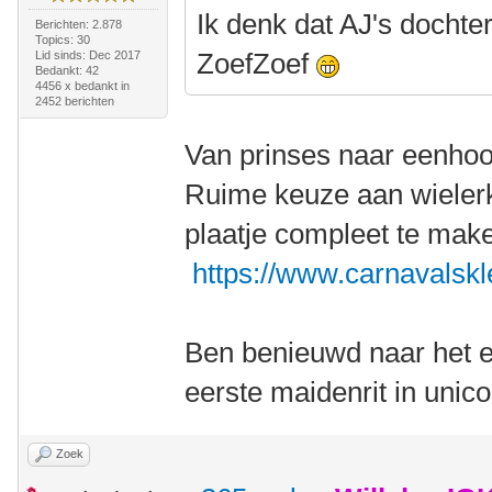
Ik denk dat AJ's dochte
Berichten: 2.878
Topics: 30
ZoefZoef
Lid sinds: Dec 2017
Bedankt: 42
4456 x bedankt in
2452 berichten
Van prinses naar eenho
Ruime keuze aan wielerk
plaatje compleet te mak
https://www.carnavalskl
Ben benieuwd naar het ei
eerste maidenrit in unic
Zoek