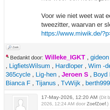
Voor wie niet weet wat ee
tweezitter, waarvan er s
https://www.miwik.de/?
Zoek
Willeke_IGKT
,
gideon
Bedankt door:
,
LigfietsWilsum
,
Hardloper
,
Wim -d
365cycle
,
Lig-hen
,
Jeroen S
,
Boyd
Bianca F
,
Tijanus
,
TvWijk
,
berth99
17-May-2026, 12:20 AM
(Dit 
2026, 12:24 AM door
ZoefZoef
.)