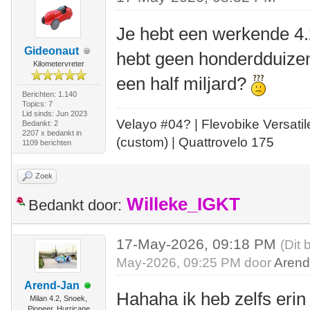
Je hebt een werkende 4.
Gideonaut
hebt geen honderdduize
Kilometervreter
een half miljard?
Berichten: 1.140
Topics: 7
Lid sinds: Jun 2023
Velayo #
0
4?
| Flevobike Versati
Bedankt: 2
2207 x bedankt in
(custom) | Quattrovelo 175
1109 berichten
Zoek
Willeke_IGKT
Bedankt door:
17-May-2026, 09:18 PM
(Dit 
May-2026, 09:25 PM door
Arend
Arend-Jan
Hahaha ik heb zelfs eri
Milan 4.2, Snoek,
Pioneer, Hurricane