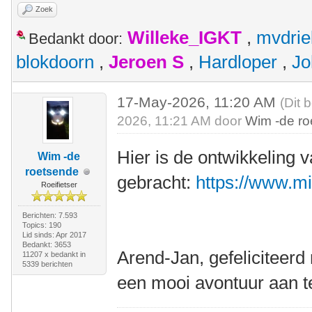
Zoek
Willeke_IGKT
,
mvdrie
Bedankt door:
blokdoorn
,
Jeroen S
,
Hardloper
,
Jo
17-May-2026, 11:20 AM
(Dit 
2026, 11:21 AM door
Wim -de r
Hier is de ontwikkeling 
Wim -de
roetsende
gebracht:
https://www.m
Roeifietser
Berichten: 7.593
Topics: 190
Lid sinds: Apr 2017
Bedankt: 3653
Arend-Jan, gefeliciteer
11207 x bedankt in
5339 berichten
een mooi avontuur aan t