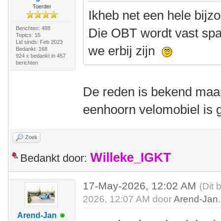
Toerder
Ikheb net een hele bij
Berichten: 488
Die OBT wordt vast spa
Topics: 15
Lid sinds: Feb 2023
we erbij zijn
Bedankt: 168
924 x bedankt in 457
berichten
De reden is bekend maa
eenhoorn velomobiel is 
Zoek
Willeke_IGKT
Bedankt door:
17-May-2026, 12:02 AM
(Dit 
2026, 12:07 AM door
Arend-Jan
.
Arend-Jan