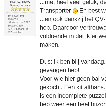
...met heel veel geluk, 
Milan 4.2, Snoek,
Pioneer, Hurricane
Transporter
En best w
Berichten: 805
...en ook dankzij het QV
Topics: 1
Lid sinds: Jun 2022
heb. Daardoor vertrouwd
Bedankt: 419
2770 x bedankt in
807 berichten
voldoende in dat ik er we
maken.
Dus: ik ben blij vandaag
gevangen heb!
Voor wie hier geen bal v
gekocht. Een kit althans.
is een incomplete puzzel
heb weer een heel bijzo