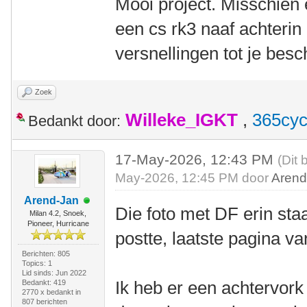
Mooi project. Misschien
een cs rk3 naaf achterin
versnellingen tot je besc
Zoek
Willeke_IGKT
,
365cyc
Bedankt door:
17-May-2026, 12:43 PM
(Dit 
May-2026, 12:45 PM door
Arend
Arend-Jan
Die foto met DF erin staa
Milan 4.2, Snoek,
Pioneer, Hurricane
postte, laatste pagina va
Berichten: 805
Topics: 1
Lid sinds: Jun 2022
Ik heb er een achtervork
Bedankt: 419
2770 x bedankt in
807 berichten