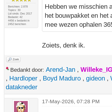
Hebben we misschien al
Berichten: 2.878
Topics: 30
het bouwpakket en het 
Lid sinds: Dec 2017
Bedankt: 42
4456 x bedankt in
mee wezen ophalen 36
2452 berichten
Zoiets, denk ik.
Zoek
Arend-Jan
,
Willeke_I
Bedankt door:
,
Hardloper
,
Boyd Maduro
,
gideon
,
datakneder
17-May-2026, 07:28 PM