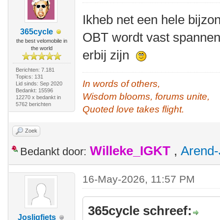
Ikheb net een hele bijz
365cycle
OBT wordt vast spannend
the best velomobile in
the world
erbij zijn
Berichten: 7.181
Topics: 131
In words of others,
Lid sinds: Sep 2020
Bedankt: 15596
Wisdom blooms, forums unite,
12270 x bedankt in
5762 berichten
Quoted love takes flight.
Zoek
Willeke_IGKT
,
Arend-
Bedankt door:
16-May-2026, 11:57 PM
365cycle schreef:
Josligfiets