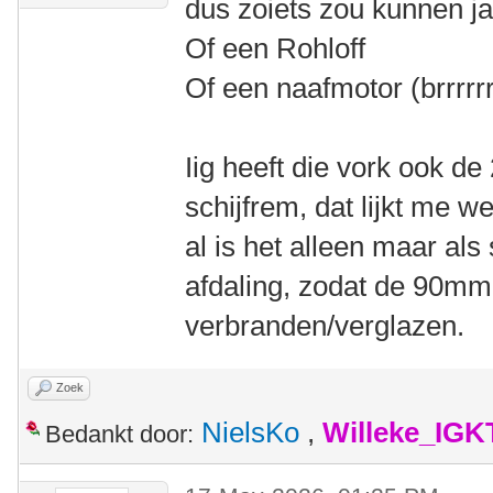
dus zoiets zou kunnen ja
Of een Rohloff
Of een naafmotor (brrrrrr
Iig heeft die vork ook d
schijfrem, dat lijkt me we
al is het alleen maar als
afdaling, zodat de 90mm
verbranden/verglazen.
Zoek
NielsKo
,
Willeke_IGK
Bedankt door: