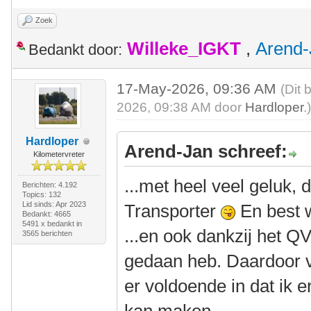
Zoek
Willeke_IGKT
,
Arend-
Bedankt door:
17-May-2026, 09:36 AM
(Dit 
2026, 09:38 AM door
Hardloper
.
Hardloper
Arend-Jan schreef:
Kilometervreter
...met heel veel geluk,
Berichten: 4.192
Topics: 132
Lid sinds: Apr 2023
Transporter
En best 
Bedankt: 4665
5491 x bedankt in
...en ook dankzij het QV
3565 berichten
gedaan heb. Daardoor v
er voldoende in dat ik e