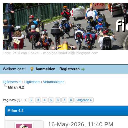
Welkom gast!
Aanmelden
Registreren
ligfietsers.nl
›
Ligfietsers
›
Velomobielen
Milan 4.2
elde waardering is 0
Pagina's (8):
1
2
3
4
5
6
7
8
Volgende »
Milan 4.2
16-May-2026, 11:40 PM