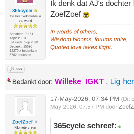
Ik denk dat AJ's dochter
365cycle
ZoefZoef
the best velomobile in
the world
In words of others,
Berichten: 7.181
Topics: 131
Wisdom blooms, forums unite,
Lid sinds: Sep 2020
Quoted love takes flight.
Bedankt: 15596
12270 x bedankt in
5762 berichten
Zoek
Willeke_IGKT
,
Lig-he
Bedankt door:
17-May-2026, 07:34 PM
(Dit 
May-2026, 07:57 PM door
ZoefZ
ZoefZoef
365cycle schreef:
Kilometervreter