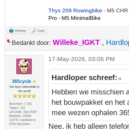
Thys 209 Rowingbike
- M5 CHR
Pro - M5 MinimalBike
Website
Zoek
Willeke_IGKT
,
Hardlo
Bedankt door:
17-May-2026, 03:05 PM
Hardloper schreef:
365cycle
the best velomobile in
Hebben we misschien al
the world
het bouwpakket en het 
Berichten: 7.181
Topics: 131
mee wezen ophalen 36
Lid sinds: Sep 2020
Bedankt: 15596
12270 x bedankt in
Nee, ik heb alleen telef
5762 berichten