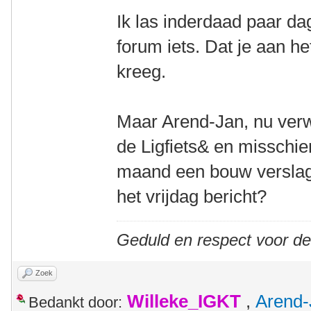
Ik las inderdaad paar d
forum iets. Dat je aan h
kreeg.
Maar Arend-Jan, nu verw
de Ligfiets& en misschi
maand een bouw verslagje
het vrijdag bericht?
Geduld en respect voor d
Zoek
Willeke_IGKT
,
Arend-
Bedankt door: