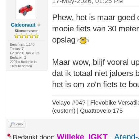
17-May-2026, 01:25 PM
Phew, het is maar goed da
Gideonaut
mooie fiets van 30 meter 
Kilometervreter
opslag
Berichten: 1.140
Topics: 7
Lid sinds: Jun 2023
Bedankt: 2
Maar wow, blijf vooral 
2207 x bedankt in
1109 berichten
dat ik totaal niet jaloers
het is om zo'n fiets te b
Velayo #
0
4?
| Flevobike Versati
(custom) | Quattrovelo 175
Zoek
Willeke_IGKT
,
Arend-
Bedankt door: