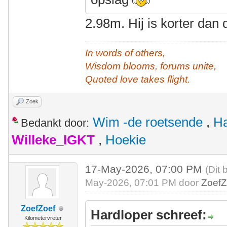
2.98m. Hij is korter dan
In words of others,
Wisdom blooms, forums unite,
Quoted love takes flight.
Zoek
Wim -de roetsende
,
Ha
Bedankt door:
Willeke_IGKT
,
Hoekie
17-May-2026, 07:00 PM
(Dit 
May-2026, 07:01 PM door
ZoefZ
ZoefZoef
Hardloper schreef:
Kilometervreter