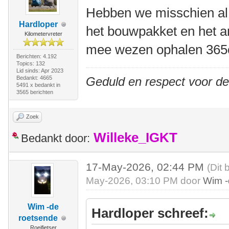
Hebben we misschien al 
Hardloper
het bouwpakket en het a
Kilometervreter
mee wezen ophalen 365
Berichten: 4.192
Topics: 132
Lid sinds: Apr 2023
Bedankt: 4665
Geduld en respect voor d
5491 x bedankt in
3565 berichten
Zoek
Willeke_IGKT
Bedankt door:
17-May-2026, 02:44 PM
(Dit 
May-2026, 03:10 PM door
Wim -
Wim -de
Hardloper schreef:
roetsende
Roeifietser