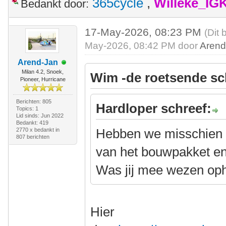
365cycle
,
Willeke_IG
Bedankt door:
17-May-2026, 08:23 PM
(Dit 
May-2026, 08:42 PM door
Arend
Arend-Jan
Milan 4.2, Snoek,
Wim -de roetsende sc
Pioneer, Hurricane
Berichten: 805
Hardloper schreef:
Topics: 1
Lid sinds: Jun 2022
Bedankt: 419
Hebben we misschien a
2770 x bedankt in
807 berichten
van het bouwpakket e
Was jij mee wezen op
Hier