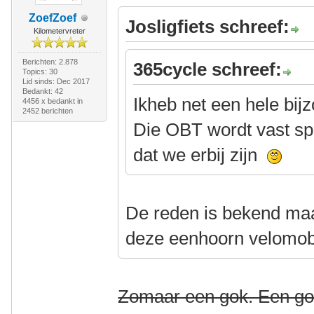
ZoefZoef
Josligfiets schreef:
Kilometervreter
Berichten: 2.878
365cycle schreef:
Topics: 30
Lid sinds: Dec 2017
Bedankt: 42
Ikheb net een hele bi
4456 x bedankt in
2452 berichten
Die OBT wordt vast sp
dat we erbij zijn
De reden is bekend ma
deze eenhoorn velomobi
Zomaar een gok. Een go