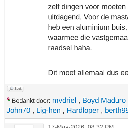
zelf dingen voor moeten
uitdagend. Voor de mast/t
heb een aluminium buis,
waarmee die vastgemaak
raadsel haha.
Dit moet allemaal dus ee
Zoek
mvdriel
,
Boyd Maduro
Bedankt door:
John70
,
Lig-hen
,
Hardloper
,
berth9
17-May-2026, 08:32 PM