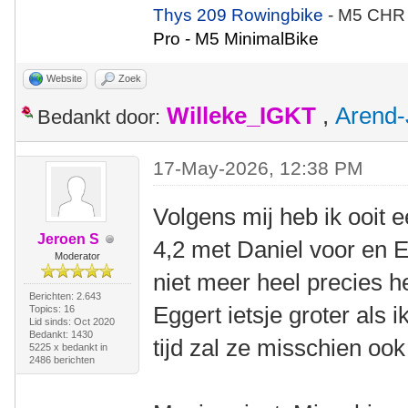
Thys 209 Rowingbike
- M5 CHR
Pro - M5 MinimalBike
Website
Zoek
Willeke_IGKT
,
Arend-
Bedankt door:
17-May-2026, 12:38 PM
Volgens mij heb ik ooit 
Jeroen S
4,2 met Daniel voor en E
Moderator
niet meer heel precies h
Berichten: 2.643
Eggert ietsje groter als
Topics: 16
Lid sinds: Oct 2020
Bedankt: 1430
tijd zal ze misschien ook
5225 x bedankt in
2486 berichten