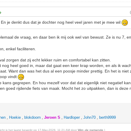
 En je denkt dus dat je dochter nog heel veel jaren met je mee wil
elemaal de vraag, en daar ben ik mij ook wel van bewust. Ze is nu 7, en 
en, enkel faciliteren.
geval zorgen dat zij echt lekker ruim en comfortabel kan zitten.
 nog heel goed in, maar dat gaat een keer krap worden, en als ik wacht
laat. Want dan was het dus al een poosje minder prettig. En het is niet 
koop vindt
kans gegrepen. En hou mezelf voor dat dat eigenlijk niet negatief kan 
n goed rijdende fiets van maak. Mocht het zo uitpakken, dan is deze 
-hen
,
Hoekie
,
blokdoorn
,
Jeroen S
,
Hardloper
,
John70
,
berth9999
richt is het laatst bewerkt op 17-May-2026, 11:21 AM door
Wim -de roetsende
.)