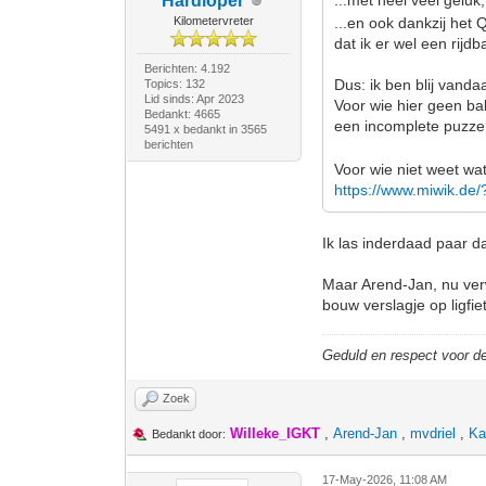
Hardloper
...met heel veel gelu
Kilometervreter
...en ook dankzij het
dat ik er wel een rijd
Berichten: 4.192
Dus: ik ben blij vand
Topics: 132
Lid sinds: Apr 2023
Voor wie hier geen bal
Bedankt: 4665
een incomplete puzzel
5491 x bedankt in 3565
berichten
Voor wie niet weet wat
https://www.miwik.de
Ik las inderdaad paar d
Maar Arend-Jan, nu ver
bouw verslagje op ligfie
Geduld en respect voor 
Zoek
Willeke_IGKT
,
Arend-Jan
,
mvdriel
,
Ka
Bedankt door:
17-May-2026, 11:08 AM