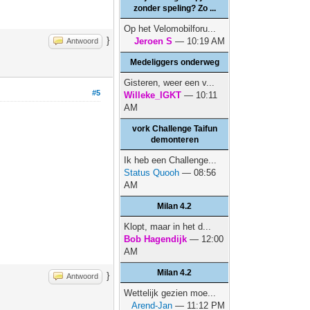
zonder speling? Zo ...
Op het Velomobilforu...
}
Jeroen S
— 10:19 AM
Antwoord
Medeliggers onderweg
Gisteren, weer een v...
#5
Willeke_IGKT
— 10:11
AM
vork Challenge Taifun
demonteren
Ik heb een Challenge...
Status Quooh
— 08:56
AM
Milan 4.2
Klopt, maar in het d...
Bob Hagendijk
— 12:00
AM
Milan 4.2
}
Antwoord
Wettelijk gezien moe...
Arend-Jan
— 11:12 PM