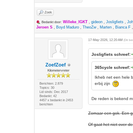
Zoek
Willeke_IGKT
,
gideon
,
Josligfiets
,
Jo
Bedankt door:
Jeroen S
,
Boyd Maduro
,
TheoZw
,
Marten
,
Bianca F
17-May-2026, 12:20 AM
(Dit b
Josligfiets schreef:
ZoefZoef
365cycle schreef:
Kilometervreter
Ikheb net een hele 
erbij zijn
Berichten: 2.879
Topics: 30
Lid sinds: Dec 2017
Bedankt: 42
De reden is bekend m
4457 x bedankt in 2453
berichten
Zomaar een gok. Een g
Of gaat het niet over d