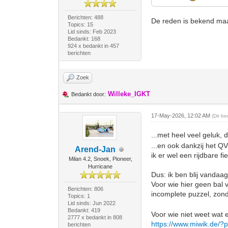
Berichten: 488
De reden is bekend ma
Topics: 15
Lid sinds: Feb 2023
Bedankt: 168
924 x bedankt in 457
berichten
Zoek
Willeke_IGKT
Bedankt door:
17-May-2026, 12:02 AM
(Dit b
...met heel veel geluk,
...en ook dankzij het Q
Arend-Jan
ik er wel een rijdbare f
Milan 4.2, Snoek, Pioneer,
Hurricane
Dus: ik ben blij vanda
Voor wie hier geen bal v
Berichten: 806
incomplete puzzel, zond
Topics: 1
Lid sinds: Jun 2022
Bedankt: 419
Voor wie niet weet wat e
2777 x bedankt in 808
https://www.miwik.de/?
berichten