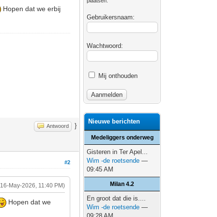
plaatsen.
Hopen dat we erbij
Gebruikersnaam:
Wachtwoord:
Mij onthouden
Nieuwe berichten
}
Antwoord
Medeliggers onderweg
Gisteren in Ter Apel...
Wim -de roetsende
—
#2
09:45 AM
Milan 4.2
(16-May-2026, 11:40 PM)
En groot dat die is....
Hopen dat we
Wim -de roetsende
—
09:28 AM