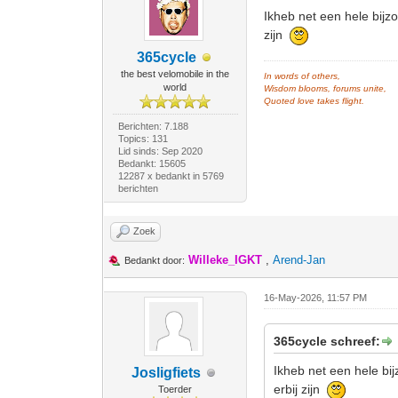
Ikheb net een hele bij
zijn
365cycle
the best velomobile in the
In words of others,
world
Wisdom blooms, forums unite,
Quoted love takes flight.
Berichten: 7.188
Topics: 131
Lid sinds: Sep 2020
Bedankt: 15605
12287 x bedankt in 5769
berichten
Zoek
Willeke_IGKT
,
Arend-Jan
Bedankt door:
16-May-2026, 11:57 PM
365cycle schreef:
Ikheb net een hele bi
Josligfiets
erbij zijn
Toerder