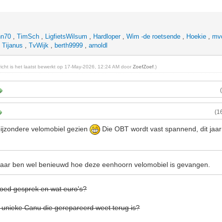
hn70
,
TimSch
,
LigfietsWilsum
,
Hardloper
,
Wim -de roetsende
,
Hoekie
,
mvd
,
Tijanus
,
TvWijk
,
berth9999
,
arnoldl
ericht is het laatst bewerkt op 17-May-2026, 12:24 AM door
ZoefZoef
.)
(1
bijzondere velomobiel gezien
Die OBT wordt vast spannend, dit jaa
aar ben wel benieuwd hoe deze eenhoorn velomobiel is gevangen.
oed gesprek en wat euro's?
e unieke Canu die gerepareerd weet terug is?