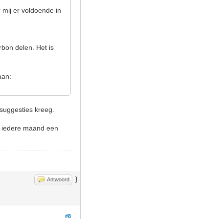
 mij er voldoende in
rbon delen. Het is
aan:
 suggesties kreeg.
l iedere maand een
}
Antwoord
#8