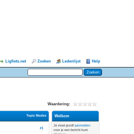
Ligfiets.net
Zoeken
Ledenlijst
Help
Waardering:
Topic Modes
Welkom
Je moet jezelf
aanmelden
#1
voor je een bericht kunt