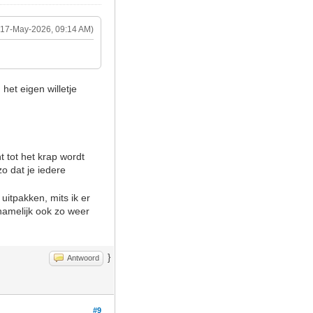
(17-May-2026, 09:14 AM)
het eigen willetje
 tot het krap wordt
zo dat je iedere
uitpakken, mits ik er
namelijk ook zo weer
}
Antwoord
#9