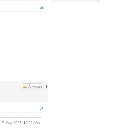
#6
}
Antwoord
#7
(17-May-2026, 12:02 AM)