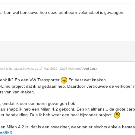
ar ben wel benieuwd hoe deze eenhoorn velomobiel is gevangen.
ericht is het laatst bewerkt op 17-May-2026, 12:07 AM door
Arend-Jan
.)
 denk ik? En een VW Transporter
En best wat knaken..
V-Limo project dat ik al gedaan heb. Daardoor vertrouwde de verkoper m
iets van kan maken.
ag, omdat ik een eenhoorn gevangen heb!
an snapt: ik heb een Milan 4.2 gekocht. Een kit althans... de grote car
er handleiding. Dus ik heb weer een heel bijzonder project
en Milan 4.2 is: dat is een tweezitter, waarvan er slechts enkele bestaa
p=5953