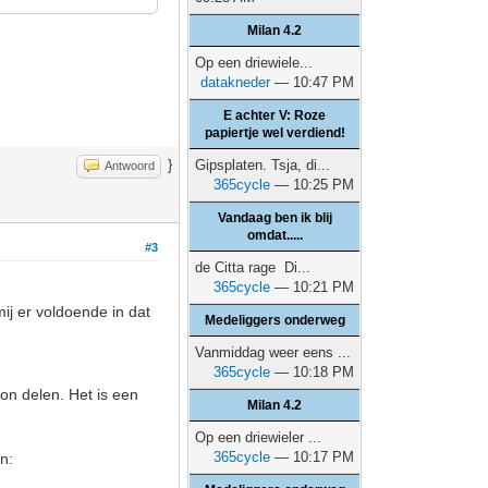
Milan 4.2
Op een driewiele...
datakneder
— 10:47 PM
E achter V: Roze
papiertje wel verdiend!
}
Gipsplaten. Tsja, di...
Antwoord
365cycle
— 10:25 PM
Vandaag ben ik blij
omdat.....
#3
de Citta rage Di...
365cycle
— 10:21 PM
ij er voldoende in dat
Medeliggers onderweg
Vanmiddag weer eens ...
365cycle
— 10:18 PM
bon delen. Het is een
Milan 4.2
Op een driewieler ...
365cycle
— 10:17 PM
n: