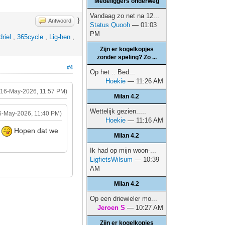
Medeliggers onderweg
Vandaag zo net na 12...
}
Antwoord
Status Quooh
— 01:03
PM
riel
,
365cycle
,
Lig-hen
,
Zijn er kogelkopjes
zonder speling? Zo ...
#4
Op het .. Bed...
Hoekie
— 11:26 AM
(16-May-2026, 11:57 PM)
Milan 4.2
Wettelijk gezien.....
6-May-2026, 11:40 PM)
Hoekie
— 11:16 AM
r
Hopen dat we
Milan 4.2
Ik had op mijn woon-...
LigfietsWilsum
— 10:39
AM
Milan 4.2
Op een driewieler mo...
Jeroen S
— 10:27 AM
Zijn er kogelkopjes