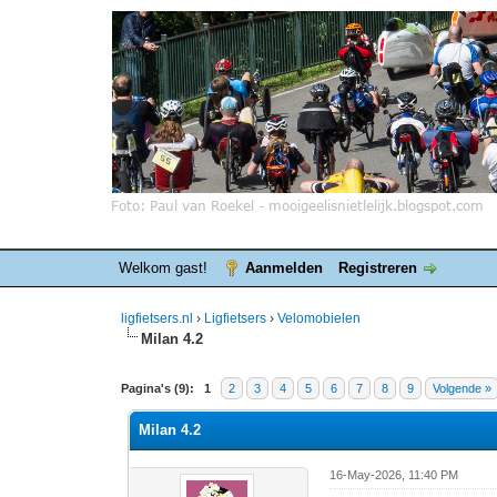
Welkom gast!
Aanmelden
Registreren
ligfietsers.nl
›
Ligfietsers
›
Velomobielen
Milan 4.2
0 stemmen - gemiddelde waardering is 0
1
2
3
4
5
Pagina's (9):
1
2
3
4
5
6
7
8
9
Volgende »
Milan 4.2
16-May-2026, 11:40 PM