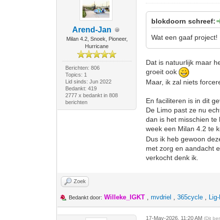
blokdoorn schreef:
Arend-Jan
Wat een gaaf project!
Milan 4.2, Snoek, Pioneer,
Hurricane
Dat is natuurlijk maar h
Berichten: 806
groeit ook
Topics: 1
Maar, ik zal niets forcer
Lid sinds: Jun 2022
Bedankt: 419
2777 x bedankt in 808
En faciliteren is in dit 
berichten
De Limo past ze nu echt
dan is het misschien te 
week een Milan 4.2 te 
Dus ik heb gewoon deze 
met zorg en aandacht ee
verkocht denk ik.
Zoek
Willeke_IGKT
,
mvdriel
,
365cycle
,
Lig
Bedankt door:
17-May-2026, 11:20 AM
(Dit be