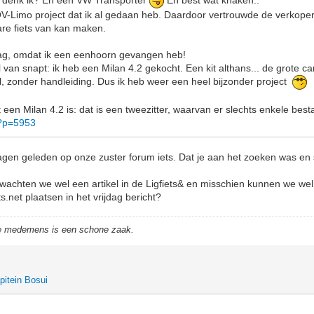
k, denk ik? En een VW Transporter
En best wat knaken..
 QV-Limo project dat ik al gedaan heb. Daardoor vertrouwde de verkoper
bare fiets van kan maken.
aag, omdat ik een eenhoorn gevangen heb!
 van snapt: ik heb een Milan 4.2 gekocht. Een kit althans... de grote ca
, zonder handleiding. Dus ik heb weer een heel bijzonder project
 een Milan 4.2 is: dat is een tweezitter, waarvan er slechts enkele best
/?p=5953
agen geleden op onze zuster forum iets. Dat je aan het zoeken was en
wachten we wel een artikel in de Ligfiets& en misschien kunnen we we
ts.net plaatsen in het vrijdag bericht?
de medemens is een schone zaak.
pitein Bosui