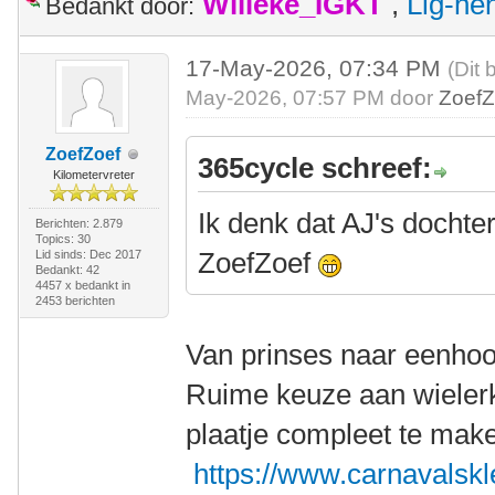
Willeke_IGKT
,
Lig-he
Bedankt door:
17-May-2026, 07:34 PM
(Dit 
May-2026, 07:57 PM door
ZoefZ
ZoefZoef
365cycle schreef:
Kilometervreter
Ik denk dat AJ's dochte
Berichten: 2.879
Topics: 30
ZoefZoef
Lid sinds: Dec 2017
Bedankt: 42
4457 x bedankt in
2453 berichten
Van prinses naar eenho
Ruime keuze aan wielerk
plaatje compleet te mak
https://www.carnavalskl