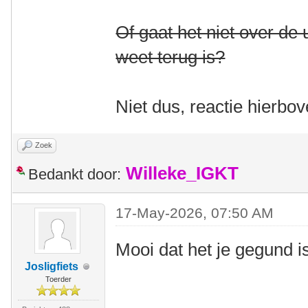
Of gaat het niet over de
weet terug is?
Niet dus, reactie hierbo
Zoek
Willeke_IGKT
Bedankt door:
17-May-2026, 07:50 AM
Mooi dat het je gegund 
Josligfiets
Toerder