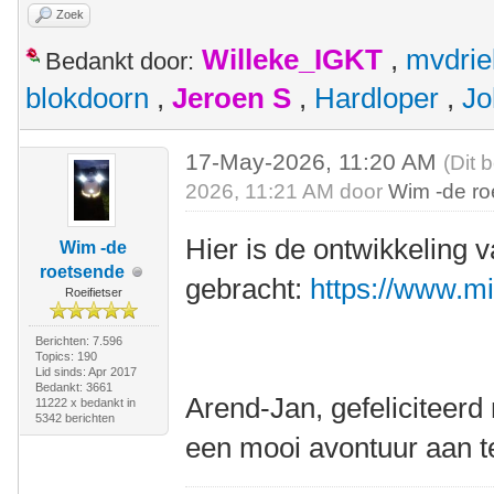
Zoek
Willeke_IGKT
,
mvdrie
Bedankt door:
blokdoorn
,
Jeroen S
,
Hardloper
,
Jo
17-May-2026, 11:20 AM
(Dit 
2026, 11:21 AM door
Wim -de r
Hier is de ontwikkeling 
Wim -de
roetsende
gebracht:
https://www.m
Roeifietser
Berichten: 7.596
Topics: 190
Lid sinds: Apr 2017
Bedankt: 3661
Arend-Jan, gefeliciteer
11222 x bedankt in
5342 berichten
een mooi avontuur aan t