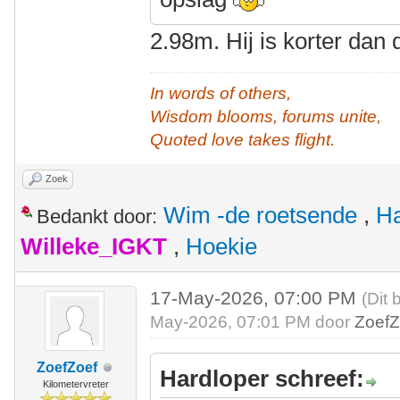
2.98m. Hij is korter dan
In words of others,
Wisdom blooms, forums unite,
Quoted love takes flight.
Zoek
Wim -de roetsende
,
Ha
Bedankt door:
Willeke_IGKT
,
Hoekie
17-May-2026, 07:00 PM
(Dit 
May-2026, 07:01 PM door
ZoefZ
ZoefZoef
Hardloper schreef:
Kilometervreter