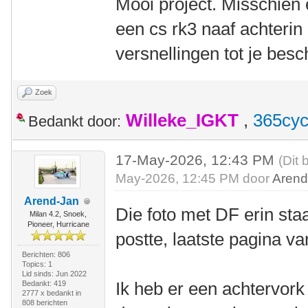
Mooi project. Misschien
een cs rk3 naaf achterin
versnellingen tot je besc
Zoek
Willeke_IGKT
,
365cyc
Bedankt door:
17-May-2026, 12:43 PM
(Dit 
May-2026, 12:45 PM door
Arend
Arend-Jan
Die foto met DF erin staa
Milan 4.2, Snoek,
Pioneer, Hurricane
postte, laatste pagina va
Berichten: 806
Topics: 1
Lid sinds: Jun 2022
Ik heb er een achtervork
Bedankt: 419
2777 x bedankt in
808 berichten