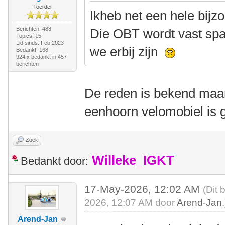
Toerder
Ikheb net een hele bij
Berichten: 488
Die OBT wordt vast spa
Topics: 15
Lid sinds: Feb 2023
we erbij zijn
Bedankt: 168
924 x bedankt in 457
berichten
De reden is bekend maa
eenhoorn velomobiel is 
Zoek
Willeke_IGKT
Bedankt door:
17-May-2026, 12:02 AM
(Dit 
2026, 12:07 AM door
Arend-Jan
.
Arend-Jan