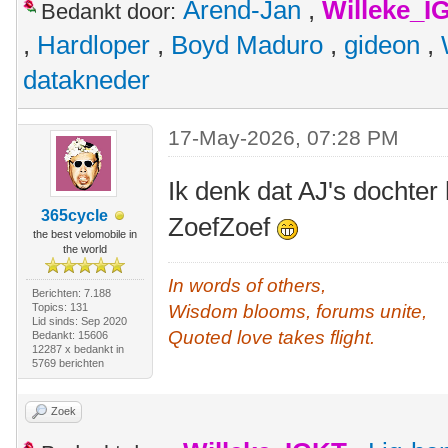
Arend-Jan
,
Willeke_I
Bedankt door:
,
Hardloper
,
Boyd Maduro
,
gideon
,
datakneder
17-May-2026, 07:28 PM
Ik denk dat AJ's dochter
365cycle
ZoefZoef
the best velomobile in
the world
In words of others,
Berichten: 7.188
Topics: 131
Wisdom blooms, forums unite,
Lid sinds: Sep 2020
Quoted love takes flight.
Bedankt: 15606
12287 x bedankt in
5769 berichten
Zoek