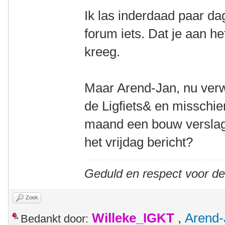
Ik las inderdaad paar d
forum iets. Dat je aan h
kreeg.
Maar Arend-Jan, nu verw
de Ligfiets& en misschi
maand een bouw verslagje
het vrijdag bericht?
Geduld en respect voor d
Zoek
Willeke_IGKT
,
Arend-
Bedankt door: