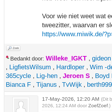
Voor wie niet weet wat ee
tweezitter, waarvan er s
https://www.miwik.de/?
Zoek
Willeke_IGKT
,
gideon
Bedankt door:
,
LigfietsWilsum
,
Hardloper
,
Wim -d
365cycle
,
Lig-hen
,
Jeroen S
,
Boyd
Bianca F
,
Tijanus
,
TvWijk
,
berth99
17-May-2026, 12:20 AM
(Dit 
2026, 12:24 AM door
ZoefZoef
.)