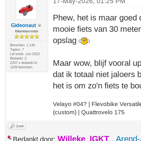
17-May-2026, 01:25 PM
Phew, het is maar goed da
Gideonaut
mooie fiets van 30 meter 
Kilometervreter
opslag
Berichten: 1.140
Topics: 7
Lid sinds: Jun 2023
Bedankt: 2
Maar wow, blijf vooral 
2207 x bedankt in
1109 berichten
dat ik totaal niet jaloers
het is om zo'n fiets te b
Velayo #
0
4?
| Flevobike Versati
(custom) | Quattrovelo 175
Zoek
Willeke_IGKT
,
Arend-
Bedankt door: