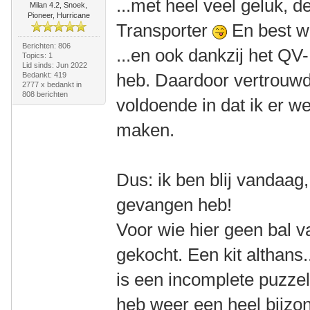
...met heel veel geluk, 
Milan 4.2, Snoek,
Pioneer, Hurricane
Transporter
En best w
Berichten: 806
...en ook dankzij het QV
Topics: 1
Lid sinds: Jun 2022
heb. Daardoor vertrouwd
Bedankt: 419
2777 x bedankt in
808 berichten
voldoende in dat ik er we
maken.
Dus: ik ben blij vandaag
gevangen heb!
Voor wie hier geen bal v
gekocht. Een kit althans.
is een incomplete puzzel
heb weer een heel bijzo