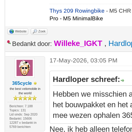
Thys 209 Rowingbike
- M5 CHR
Pro - M5 MinimalBike
Website
Zoek
Willeke_IGKT
,
Hardlo
Bedankt door:
17-May-2026, 03:05 PM
Hardloper schreef:
365cycle
the best velomobile in
Hebben we misschien al
the world
het bouwpakket en het 
Berichten: 7.188
Topics: 131
mee wezen ophalen 36
Lid sinds: Sep 2020
Bedankt: 15606
12287 x bedankt in
Nee, ik heb alleen telef
5769 berichten