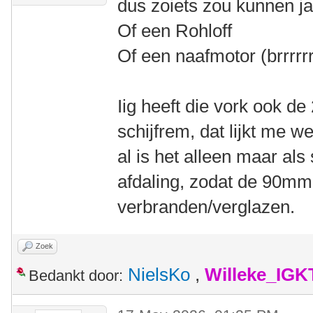
dus zoiets zou kunnen ja
Of een Rohloff
Of een naafmotor (brrrrrr
Iig heeft die vork ook d
schijfrem, dat lijkt me we
al is het alleen maar als
afdaling, zodat de 90mm
verbranden/verglazen.
Zoek
NielsKo
,
Willeke_IGK
Bedankt door: