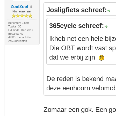
ZoefZoef
Josligfiets schreef:
Kilometervreter
Berichten: 2.879
365cycle schreef:
Topics: 30
Lid sinds: Dec 2017
Bedankt: 42
Ikheb net een hele bi
4457 x bedankt in
2453 berichten
Die OBT wordt vast sp
dat we erbij zijn
De reden is bekend ma
deze eenhoorn velomobi
Zomaar een gok. Een go