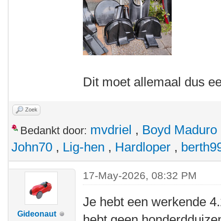
Dit moet allemaal dus ee
Zoek
mvdriel
,
Boyd Maduro
Bedankt door:
John70
,
Lig-hen
,
Hardloper
,
berth9
17-May-2026, 08:32 PM
Je hebt een werkende 4.
Gideonaut
hebt geen honderdduize