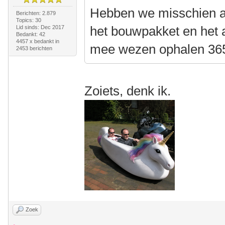
Hebben we misschien al
Berichten: 2.879
Topics: 30
het bouwpakket en het 
Lid sinds: Dec 2017
Bedankt: 42
4457 x bedankt in
mee wezen ophalen 36
2453 berichten
Zoiets, denk ik.
Zoek