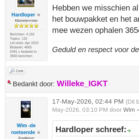
Hebben we misschien al 
Hardloper
het bouwpakket en het a
Kilometervreter
mee wezen ophalen 365
Berichten: 4.192
Topics: 132
Lid sinds: Apr 2023
Bedankt: 4665
Geduld en respect voor d
5491 x bedankt in
3565 berichten
Zoek
Willeke_IGKT
Bedankt door:
17-May-2026, 02:44 PM
(Dit 
May-2026, 03:10 PM door
Wim -
Wim -de
Hardloper schreef:
roetsende
Roeifietser