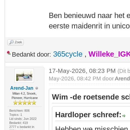
Ben benieuwd naar het ei
eerste maidenrit in unic
Zoek
365cycle
,
Willeke_IG
Bedankt door:
17-May-2026, 08:23 PM
(Dit 
May-2026, 08:42 PM door
Arend
Arend-Jan
Milan 4.2, Snoek,
Wim -de roetsende sc
Pioneer, Hurricane
Berichten: 806
Hardloper schreef:
Topics: 1
Lid sinds: Jun 2022
Bedankt: 419
Hebben we misschien a
2777 x bedankt in