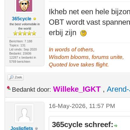
Ikheb net een hele bijz
365cycle
OBT wordt vast spannend
the best velomobile in
the world
erbij zijn
Berichten: 7.188
Topics: 131
In words of others,
Lid sinds: Sep 2020
Bedankt: 15606
Wisdom blooms, forums unite,
12287 x bedankt in
5769 berichten
Quoted love takes flight.
Zoek
Willeke_IGKT
,
Arend-
Bedankt door:
16-May-2026, 11:57 PM
365cycle schreef:
Josligfiets