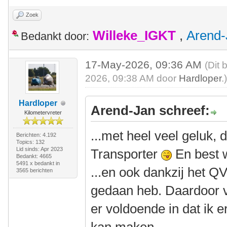
Zoek
Willeke_IGKT
,
Arend-
Bedankt door:
17-May-2026, 09:36 AM
(Dit 
2026, 09:38 AM door
Hardloper
.
Hardloper
Arend-Jan schreef:
Kilometervreter
...met heel veel geluk,
Berichten: 4.192
Topics: 132
Lid sinds: Apr 2023
Transporter
En best 
Bedankt: 4665
5491 x bedankt in
...en ook dankzij het QV
3565 berichten
gedaan heb. Daardoor v
er voldoende in dat ik e