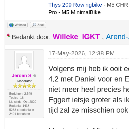
Thys 209 Rowingbike
- M5 CHR
Pro - M5 MinimalBike
Website
Zoek
Willeke_IGKT
,
Arend-
Bedankt door:
17-May-2026, 12:38 PM
Volgens mij heb ik ooit 
Jeroen S
4,2 met Daniel voor en E
Moderator
niet meer heel precies h
Berichten: 2.649
Eggert ietsje groter als
Topics: 16
Lid sinds: Oct 2020
Bedankt: 1438
tijd zal ze misschien ook
5238 x bedankt in
2491 berichten