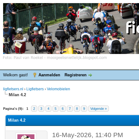
Welkom gast!
Aanmelden
Registreren
ligfietsers.nl
›
Ligfietsers
›
Velomobielen
Milan 4.2
elde waardering is 0
Pagina's (9):
1
2
3
4
5
6
7
8
9
Volgende »
Milan 4.2
16-May-2026, 11:40 PM