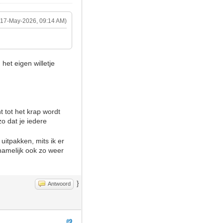
(17-May-2026, 09:14 AM)
het eigen willetje
 tot het krap wordt
zo dat je iedere
uitpakken, mits ik er
namelijk ook zo weer
}
Antwoord
#9