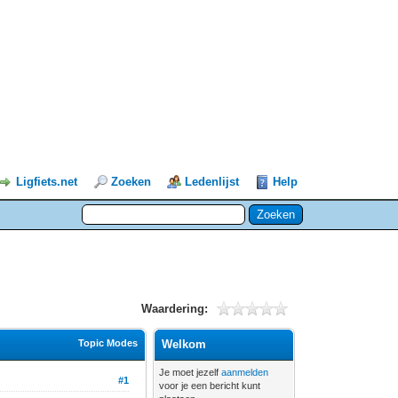
Ligfiets.net
Zoeken
Ledenlijst
Help
Waardering:
Topic Modes
Welkom
Je moet jezelf
aanmelden
#1
voor je een bericht kunt