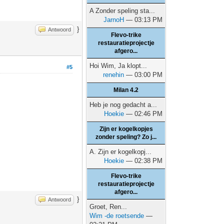
A Zonder speling sta...
JarnoH
— 03:13 PM
}
Antwoord
Flevo-trike
restauratieprojectje
afgero...
Hoi Wim, Ja klopt...
#5
renehin
— 03:00 PM
Milan 4.2
Heb je nog gedacht a...
Hoekie
— 02:46 PM
Zijn er kogelkopjes
zonder speling? Zo j...
A. Zijn er kogelkopj...
Hoekie
— 02:38 PM
Flevo-trike
restauratieprojectje
afgero...
}
Antwoord
Groet, Ren...
Wim -de roetsende
—