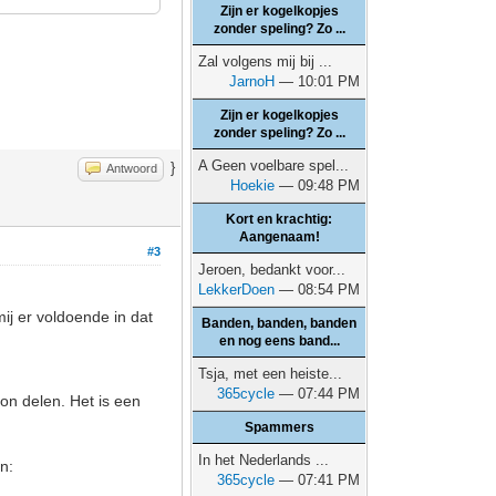
Zijn er kogelkopjes
zonder speling? Zo ...
Zal volgens mij bij ...
JarnoH
— 10:01 PM
Zijn er kogelkopjes
zonder speling? Zo ...
A Geen voelbare spel...
}
Antwoord
Hoekie
— 09:48 PM
Kort en krachtig:
Aangenaam!
#3
Jeroen, bedankt voor...
LekkerDoen
— 08:54 PM
ij er voldoende in dat
Banden, banden, banden
en nog eens band...
Tsja, met een heiste...
365cycle
— 07:44 PM
bon delen. Het is een
Spammers
In het Nederlands ...
n:
365cycle
— 07:41 PM