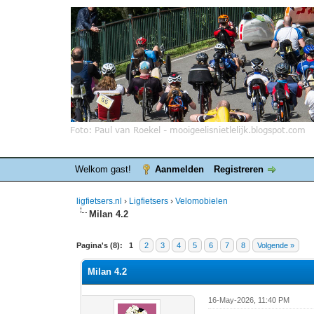
Welkom gast!
Aanmelden
Registreren
ligfietsers.nl
›
Ligfietsers
›
Velomobielen
Milan 4.2
0 stemmen - gemiddelde waardering is 0
1
2
3
4
5
Pagina's (8):
1
2
3
4
5
6
7
8
Volgende »
Milan 4.2
16-May-2026, 11:40 PM