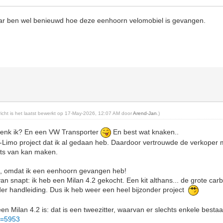
ar ben wel benieuwd hoe deze eenhoorn velomobiel is gevangen.
ericht is het laatst bewerkt op 17-May-2026, 12:07 AM door
Arend-Jan
.)
 denk ik? En een VW Transporter
En best wat knaken..
V-Limo project dat ik al gedaan heb. Daardoor vertrouwde de verkoper m
iets van kan maken.
ag, omdat ik een eenhoorn gevangen heb!
an snapt: ik heb een Milan 4.2 gekocht. Een kit althans... de grote car
er handleiding. Dus ik heb weer een heel bijzonder project
en Milan 4.2 is: dat is een tweezitter, waarvan er slechts enkele bestaa
p=5953