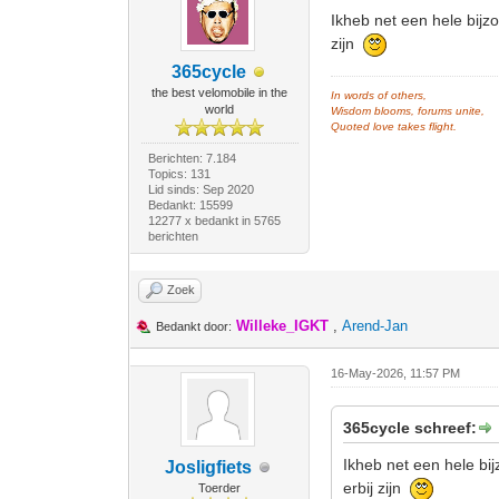
Ikheb net een hele bij
zijn
365cycle
the best velomobile in the
In words of others,
world
Wisdom blooms, forums unite,
Quoted love takes flight.
Berichten: 7.184
Topics: 131
Lid sinds: Sep 2020
Bedankt: 15599
12277 x bedankt in 5765
berichten
Zoek
Willeke_IGKT
,
Arend-Jan
Bedankt door:
16-May-2026, 11:57 PM
365cycle schreef:
Ikheb net een hele bi
Josligfiets
erbij zijn
Toerder