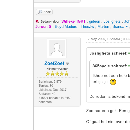
Zoek
Willeke_IGKT
,
gideon
,
Josligfiets
,
Jo
Bedankt door:
Jeroen S
,
Boyd Maduro
,
TheoZw
,
Marten
,
Bianca F
17-May-2026, 12:20 AM
(Dit b
Josligfiets schreef:
ZoefZoef
365cycle schreef:
Kilometervreter
Ikheb net een hele 
erbij zijn
Berichten: 2.879
Topics: 30
Lid sinds: Dec 2017
Bedankt: 42
De reden is bekend m
4456 x bedankt in 2452
berichten
Zomaar een gok. Een g
Of gaat het niet over d