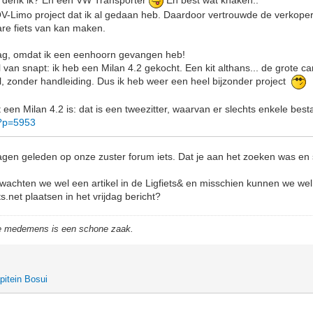
k, denk ik? En een VW Transporter
En best wat knaken..
 QV-Limo project dat ik al gedaan heb. Daardoor vertrouwde de verkoper
bare fiets van kan maken.
aag, omdat ik een eenhoorn gevangen heb!
 van snapt: ik heb een Milan 4.2 gekocht. Een kit althans... de grote ca
, zonder handleiding. Dus ik heb weer een heel bijzonder project
 een Milan 4.2 is: dat is een tweezitter, waarvan er slechts enkele best
/?p=5953
agen geleden op onze zuster forum iets. Dat je aan het zoeken was en
wachten we wel een artikel in de Ligfiets& en misschien kunnen we we
ts.net plaatsen in het vrijdag bericht?
de medemens is een schone zaak.
pitein Bosui