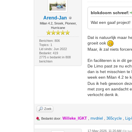
blokdoorn schreef:
Arend-Jan
Wat een gaaf project!
Milan 4.2, Snoek, Pioneer,
Hurricane
Dat is natuurlijk maar h
Berichten: 806
groeit ook
Topics: 1
Maar, ik zal niets forcer
Lid sinds: Jun 2022
Bedankt: 419
2775 x bedankt in 808
En faciliteren is in dit 
berichten
De Limo past ze nu echt
dan is het misschien te 
week een Milan 4.2 te 
Dus ik heb gewoon deze 
met zorg en aandacht ee
verkocht denk ik.
Zoek
Willeke_IGKT
,
mvdriel
,
365cycle
,
Lig
Bedankt door:
17-May-2026, 11:20 AM
(Dit be