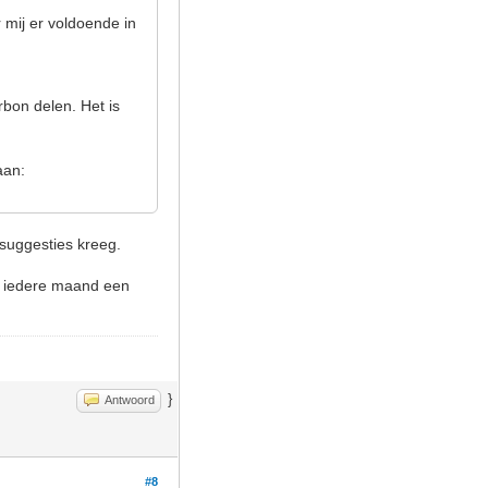
 mij er voldoende in
rbon delen. Het is
aan:
 suggesties kreeg.
l iedere maand een
}
Antwoord
#8