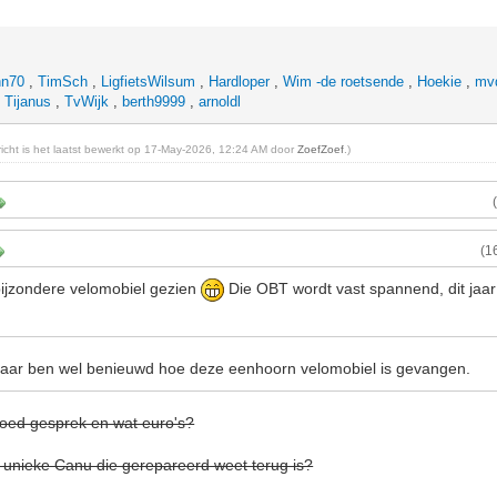
hn70
,
TimSch
,
LigfietsWilsum
,
Hardloper
,
Wim -de roetsende
,
Hoekie
,
mvd
,
Tijanus
,
TvWijk
,
berth9999
,
arnoldl
ericht is het laatst bewerkt op 17-May-2026, 12:24 AM door
ZoefZoef
.)
(1
bijzondere velomobiel gezien
Die OBT wordt vast spannend, dit jaa
aar ben wel benieuwd hoe deze eenhoorn velomobiel is gevangen.
oed gesprek en wat euro's?
e unieke Canu die gerepareerd weet terug is?