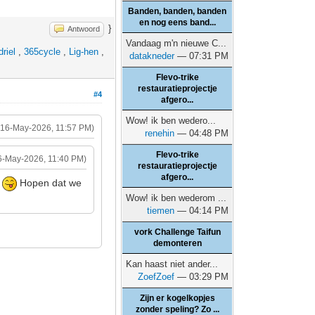
Banden, banden, banden
en nog eens band...
}
Antwoord
Vandaag m'n nieuwe C...
riel
,
365cycle
,
Lig-hen
,
datakneder
— 07:31 PM
Flevo-trike
restauratieprojectje
#4
afgero...
Wow! ik ben wedero...
(16-May-2026, 11:57 PM)
renehin
— 04:48 PM
Flevo-trike
6-May-2026, 11:40 PM)
restauratieprojectje
afgero...
r
Hopen dat we
Wow! ik ben wederom ...
tiemen
— 04:14 PM
vork Challenge Taifun
demonteren
Kan haast niet ander...
ZoefZoef
— 03:29 PM
Zijn er kogelkopjes
zonder speling? Zo ...