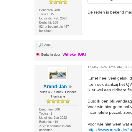
Berichten: 488
De reden is bekend ma
Topics: 15
Lid sinds: Feb 2023
Bedankt: 168
924 x bedankt in 457
berichten
Zoek
Willeke_IGKT
Bedankt door:
17-May-2026, 12:02 AM
(Dit b
...met heel veel geluk,
...en ook dankzij het Q
Arend-Jan
ik er wel een rijdbare f
Milan 4.2, Snoek, Pioneer,
Hurricane
Dus: ik ben blij vanda
Voor wie hier geen bal v
Berichten: 806
incomplete puzzel, zond
Topics: 1
Lid sinds: Jun 2022
Bedankt: 419
Voor wie niet weet wat e
2775 x bedankt in 808
https://www.miwik.de/?
berichten