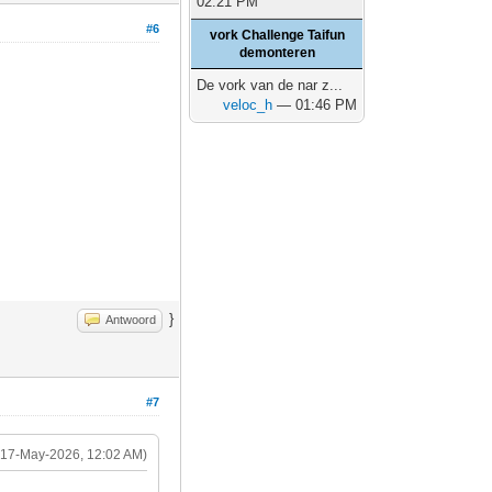
02:21 PM
#6
vork Challenge Taifun
demonteren
De vork van de nar z...
veloc_h
— 01:46 PM
}
Antwoord
#7
(17-May-2026, 12:02 AM)