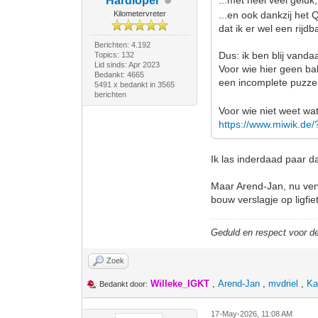
Hardloper
...met heel veel gelu
Kilometervreter
...en ook dankzij het
dat ik er wel een rijd
Berichten: 4.192
Dus: ik ben blij vand
Topics: 132
Lid sinds: Apr 2023
Voor wie hier geen bal
Bedankt: 4665
een incomplete puzzel
5491 x bedankt in 3565
berichten
Voor wie niet weet wat
https://www.miwik.de
Ik las inderdaad paar d
Maar Arend-Jan, nu ver
bouw verslagje op ligfie
Geduld en respect voor 
Zoek
Willeke_IGKT
,
Arend-Jan
,
mvdriel
,
Ka
Bedankt door:
17-May-2026, 11:08 AM