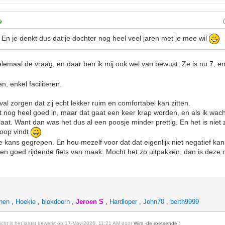
 En je denkt dus dat je dochter nog heel veel jaren met je mee wil
elemaal de vraag, en daar ben ik mij ook wel van bewust. Ze is nu 7, en 
en, enkel faciliteren.
geval zorgen dat zij echt lekker ruim en comfortabel kan zitten.
 nog heel goed in, maar dat gaat een keer krap worden, en als ik wacht
laat. Want dan was het dus al een poosje minder prettig. En het is niet 
koop vindt
kans gegrepen. En hou mezelf voor dat dat eigenlijk niet negatief kan 
n goed rijdende fiets van maak. Mocht het zo uitpakken, dan is deze 
-hen
,
Hoekie
,
blokdoorn
,
Jeroen S
,
Hardloper
,
John70
,
berth9999
richt is het laatst bewerkt op 17-May-2026, 11:21 AM door
Wim -de roetsende
.)