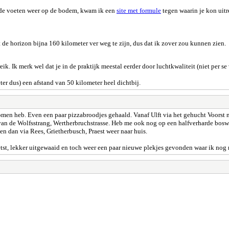
de voeten weer op de bodem, kwam ik een
site met formule
tegen waarin je kon uitr
 de horizon bijna 160 kilometer ver weg te zijn, dus dat ik zover zou kunnen zien.
. Ik merk wel dat je in de praktijk meestal eerder door luchtkwaliteit (niet per se
er dus) een afstand van 50 kilometer heel dichtbij.
en heb. Even een paar pizzabroodjes gehaald. Vanaf Ulft via het gehucht Voorst na
van de Wolfsstrang, Wertherbruchstrasse. Heb me ook nog op een halfverharde bosw
n dan via Rees, Grietherbusch, Praest weer naar huis.
fietst, lekker uitgewaaid en toch weer een paar nieuwe plekjes gevonden waar ik nog 