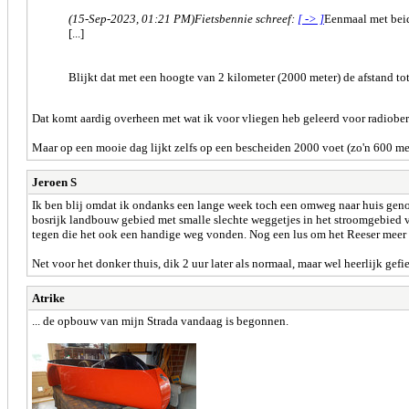
(15-Sep-2023, 01:21 PM)
Fietsbennie schreef:
[ -> ]
Eenmaal met bei
[...]
Blijkt dat met een hoogte van 2 kilometer (2000 meter) de afstand tot
Dat komt aardig overheen met wat ik voor vliegen heb geleerd voor radiobereik
Maar op een mooie dag lijkt zelfs op een bescheiden 2000 voet (zo'n 600 met
Jeroen S
Ik ben blij omdat ik ondanks een lange week toch een omweg naar huis genom
bosrijk landbouw gebied met smalle slechte weggetjes in het stroomgebied 
tegen die het ook een handige weg vonden. Nog een lus om het Reeser meer e
Net voor het donker thuis, dik 2 uur later als normaal, maar wel heerlijk ge
Atrike
... de opbouw van mijn Strada vandaag is begonnen.