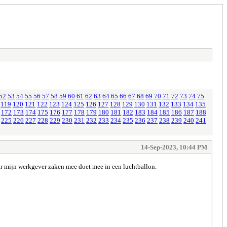
52
53
54
55
56
57
58
59
60
61
62
63
64
65
66
67
68
69
70
71
72
73
74
75
119
120
121
122
123
124
125
126
127
128
129
130
131
132
133
134
135
172
173
174
175
176
177
178
179
180
181
182
183
184
185
186
187
188
225
226
227
228
229
230
231
232
233
234
235
236
237
238
239
240
241
14-Sep-2023, 10:44 PM
ar mijn werkgever zaken mee doet mee in een luchtballon.