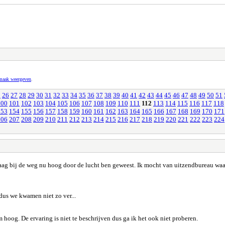
pmaak weergeven
.
5
26
27
28
29
30
31
32
33
34
35
36
37
38
39
40
41
42
43
44
45
46
47
48
49
50
51
100
101
102
103
104
105
106
107
108
109
110
111
112
113
114
115
116
117
118
153
154
155
156
157
158
159
160
161
162
163
164
165
166
167
168
169
170
171
206
207
208
209
210
211
212
213
214
215
216
217
218
219
220
221
222
223
224
 laag bij de weg nu hoog door de lucht ben geweest. Ik mocht van uitzendbureau wa
 dus we kwamen niet zo ver...
hoog. De ervaring is niet te beschrijven dus ga ik het ook niet proberen.