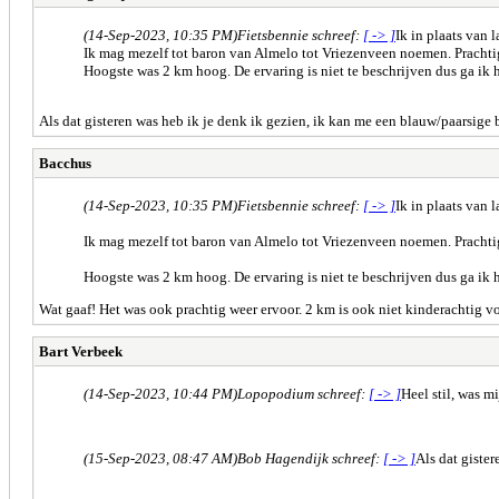
(14-Sep-2023, 10:35 PM)
Fietsbennie schreef:
[ -> ]
Ik in plaats van
Ik mag mezelf tot baron van Almelo tot Vriezenveen noemen. Pracht
Hoogste was 2 km hoog. De ervaring is niet te beschrijven dus ga ik 
Als dat gisteren was heb ik je denk ik gezien, ik kan me een blauw/paarsige 
Bacchus
(14-Sep-2023, 10:35 PM)
Fietsbennie schreef:
[ -> ]
Ik in plaats van
Ik mag mezelf tot baron van Almelo tot Vriezenveen noemen. Pracht
Hoogste was 2 km hoog. De ervaring is niet te beschrijven dus ga ik 
Wat gaaf! Het was ook prachtig weer ervoor. 2 km is ook niet kinderachtig v
Bart Verbeek
(14-Sep-2023, 10:44 PM)
Lopopodium schreef:
[ -> ]
Heel stil, was m
(15-Sep-2023, 08:47 AM)
Bob Hagendijk schreef:
[ -> ]
Als dat giste