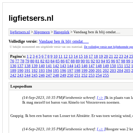
ligfietsers.nl
ligfietsers.nl
>
Algemeen
>
Hangplek
> Vandaag ben ik blij omdat.....
Volledige versie:
Vandaag ben ik blij omdat.....
U bekijkt momenteel een uitgeklede versie van ons materiaal.
De volledige versie met bijbehorende o
Pagina's:
1
2
3
4
5
6
7
8
9
10
11
12
13
14
15
16
17
18
19
20
21
22
23
24
2
76
77
78
79
80
81
82
83
84
85
86
87
88
89
90
91
92
93
94
95
96
97
98
99
136
137
138
139
140
141
142
143
144
145
146
147
148
149
150
151
152
189
190
191
192
193
194
195
196
197
198
199
200
201
202
203
204
205
242
243
244
245
246
247
248
249
250
251
252
253
254
255
Lopopodium
(14-Sep-2023, 10:35 PM)
Fietsbennie schreef:
[ -> ]
Ik in plaats van
Ik mag mezelf tot baron van Almelo tot Vriezenveen noemen.
Grappig. Ik ben een baron van Losser tot Altstätte. Er was toen weinig wind,
(14-Sep-2023, 10:35 PM)
Fietsbennie schreef:
[ -> ]
Hoogste was 2 km 