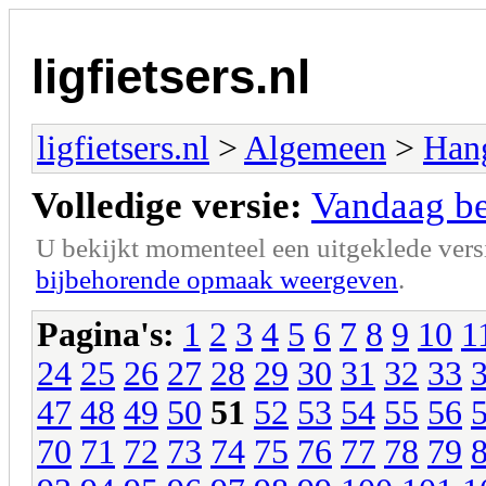
ligfietsers.nl
ligfietsers.nl
>
Algemeen
>
Han
Volledige versie:
Vandaag ben
U bekijkt momenteel een uitgeklede vers
bijbehorende opmaak weergeven
.
Pagina's:
1
2
3
4
5
6
7
8
9
10
1
24
25
26
27
28
29
30
31
32
33
47
48
49
50
51
52
53
54
55
56
70
71
72
73
74
75
76
77
78
79