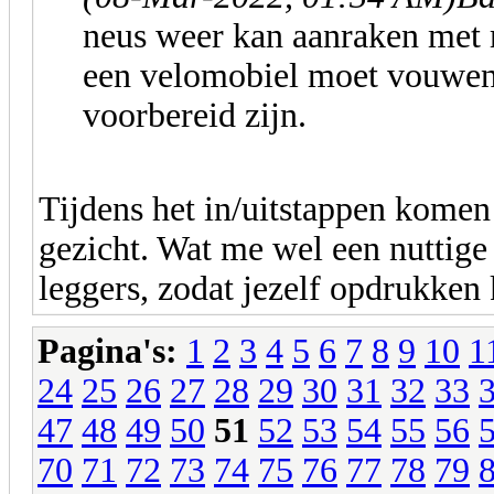
neus weer kan aanraken met m
een velomobiel moet vouwen 
voorbereid zijn.
Tijdens het in/uitstappen komen
gezicht. Wat me wel een nuttige t
leggers, zodat jezelf opdrukken
Pagina's:
1
2
3
4
5
6
7
8
9
10
1
24
25
26
27
28
29
30
31
32
33
47
48
49
50
51
52
53
54
55
56
70
71
72
73
74
75
76
77
78
79