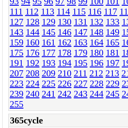
93
94
95
96
97
98
99
100
101
1
111
112
113
114
115
116
117
1
127
128
129
130
131
132
133
1
143
144
145
146
147
148
149
1
159
160
161
162
163
164
165
1
175
176
177
178
179
180
181
1
191
192
193
194
195
196
197
1
207
208
209
210
211
212
213
2
223
224
225
226
227
228
229
2
239
240
241
242
243
244
245
2
255
365cycle