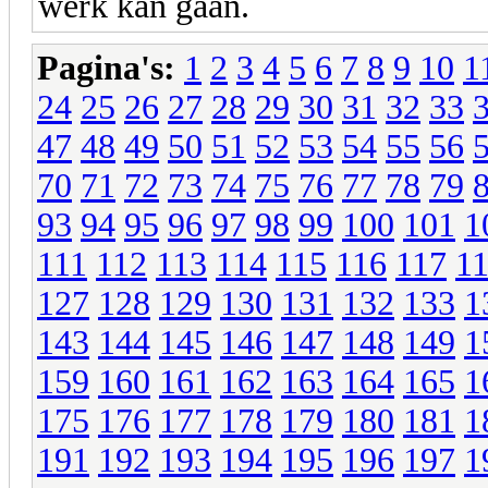
werk kan gaan.
Pagina's:
1
2
3
4
5
6
7
8
9
10
1
24
25
26
27
28
29
30
31
32
33
47
48
49
50
51
52
53
54
55
56
70
71
72
73
74
75
76
77
78
79
93
94
95
96
97
98
99
100
101
1
111
112
113
114
115
116
117
1
127
128
129
130
131
132
133
1
143
144
145
146
147
148
149
1
159
160
161
162
163
164
165
1
175
176
177
178
179
180
181
1
191
192
193
194
195
196
197
1