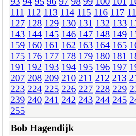
93
94
95
96
97
98
99
100
101
1
111
112
113
114
115
116
117
1
127
128
129
130
131
132
133
1
143
144
145
146
147
148
149
1
159
160
161
162
163
164
165
1
175
176
177
178
179
180
181
1
191
192
193
194
195
196
197
1
207
208
209
210
211
212
213
2
223
224
225
226
227
228
229
2
239
240
241
242
243
244
245
2
255
Bob Hagendijk