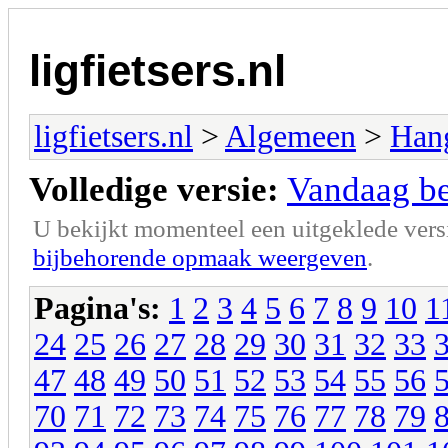
ligfietsers.nl
ligfietsers.nl
>
Algemeen
>
Han
Volledige versie:
Vandaag ben
U bekijkt momenteel een uitgeklede vers
bijbehorende opmaak weergeven
.
Pagina's:
1
2
3
4
5
6
7
8
9
10
1
24
25
26
27
28
29
30
31
32
33
47
48
49
50
51
52
53
54
55
56
70
71
72
73
74
75
76
77
78
79