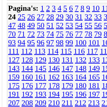
Pagina's:
1
2
3
4
5
6
7
8
9
10
1
24
25
26
27
28
29
30
31
32
33
47
48
49
50
51
52
53
54
55
56
70
71
72
73
74
75
76
77
78
79
93
94
95
96
97
98
99
100
101
1
111
112
113
114
115
116
117
1
127
128
129
130
131
132
133
1
143
144
145
146
147
148
149
1
159
160
161
162
163
164
165
1
175
176
177
178
179
180
181
1
191
192
193
194
195
196
197
1
207
208
209
210
211
212
213
2