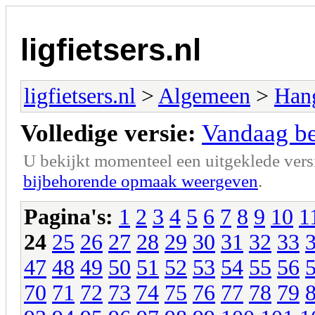
ligfietsers.nl
ligfietsers.nl
>
Algemeen
>
Han
Volledige versie:
Vandaag ben
U bekijkt momenteel een uitgeklede vers
bijbehorende opmaak weergeven
.
Pagina's:
1
2
3
4
5
6
7
8
9
10
1
24
25
26
27
28
29
30
31
32
33
47
48
49
50
51
52
53
54
55
56
70
71
72
73
74
75
76
77
78
79