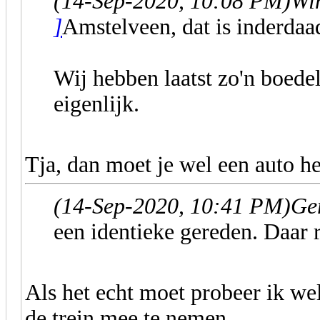
(14-Sep-2020, 10:08 PM)
Wim
]
Amstelveen, dat is inderdaad
Wij hebben laatst zo'n boede
eigenlijk.
Tja, dan moet je wel een auto h
(14-Sep-2020, 10:41 PM)
Ge
een identieke gereden. Daar 
Als het echt moet probeer ik wel
de trein mee te nemen.