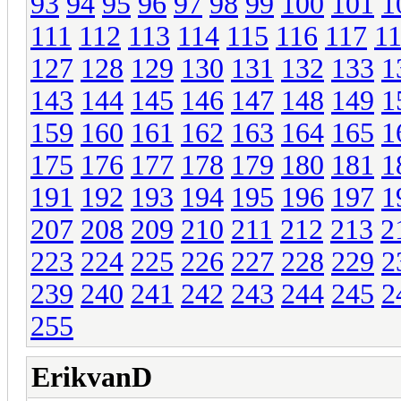
93
94
95
96
97
98
99
100
101
1
111
112
113
114
115
116
117
1
127
128
129
130
131
132
133
1
143
144
145
146
147
148
149
1
159
160
161
162
163
164
165
1
175
176
177
178
179
180
181
1
191
192
193
194
195
196
197
1
207
208
209
210
211
212
213
2
223
224
225
226
227
228
229
2
239
240
241
242
243
244
245
2
255
ErikvanD